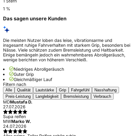
1 Stern
1 %
Das sagen unsere Kunden
Die meisten Nutzer loben das leise, vibrationsarme und
insgesamt ruhige Fahrverhalten mit starkem Grip, besonders bei
Nässe. Viele schätzen zudem Bremsleistung und Haltbarkeit.
Einige bemängeln jedoch ein wahrnehmbares Abrollgeräusch,
wenige berichten von höherem Verschleiß.
Niedriges Abrollgeräusch
Guter Grip
Gleichmäßiger Lauf
Filtern nach
Alle
Qualität
Lautstärke
Grip
Fahrgefühl
Nasshaftung
Preis-Leistung
Langlebigkeit
Bremsleistung
Verbrauch
MD
Mustafa D.
27.07.2026
Supa reifen
MW
Marko W.
24.07.2026
Alles prima. Toller Reifen schön ruhig.