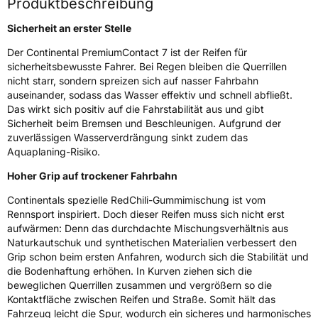
Produktbeschreibung
EPREL ID
834110
Sicherheit an erster Stelle
Der Continental PremiumContact 7 ist der Reifen für
Allgemeine Produktsicherheit (GPSR)
sicherheitsbewusste Fahrer. Bei Regen bleiben die Querrillen
nicht starr, sondern spreizen sich auf nasser Fahrbahn
Herstellerkontakt
Continental Reifen Deutschland GmbH
Continental-Plaza 1 30173 Hannover
auseinander, sodass das Wasser effektiv und schnell abfließt.
Deutschland,
Das wirkt sich positiv auf die Fahrstabilität aus und gibt
customerservice_tires@conti.de
Sicherheit beim Bremsen und Beschleunigen. Aufgrund der
zuverlässigen Wasserverdrängung sinkt zudem das
Aquaplaning-Risiko.
Hoher Grip auf trockener Fahrbahn
Continentals spezielle RedChili-Gummimischung ist vom
Rennsport inspiriert. Doch dieser Reifen muss sich nicht erst
aufwärmen: Denn das durchdachte Mischungsverhältnis aus
Naturkautschuk und synthetischen Materialien verbessert den
Grip schon beim ersten Anfahren, wodurch sich die Stabilität und
die Bodenhaftung erhöhen. In Kurven ziehen sich die
beweglichen Querrillen zusammen und vergrößern so die
Kontaktfläche zwischen Reifen und Straße. Somit hält das
Fahrzeug leicht die Spur, wodurch ein sicheres und harmonisches