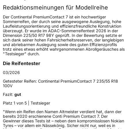
Redaktionsmeinungen für Modellreihe
Höchstgeschwindigkeit
300 km/h
Der Continental PremiumContact 7 ist ein hochwertiger
Lastindex
94
Sommerreifen, der durch seine ausgewogene Auslegung, hohe
Laufleistungsorientierung und effizienzfreundliche Konstruktion
überzeugt. Er wurde im ADAC-Sommerreifentest 2026 in der
Höchstlast
670 kg
Dimension 225/50 R17 98Y geprüft. In der Bewertung setzte er
sich dank seiner hohen Fahrsicherheitsreserven, der langlebigen
Gewicht (in kg)
9,254 kg
und abriebarmen Auslegung sowie des guten Effizienzprofils
trotz eines etwas erhöht wahrgenommenen Abrollgeräusches als
"Testsieger" durch.
Generelle Merkmale
Die Reifentester
Fahrzeugtyp
PKW
03/2026
Verwendung
Sommerreifen
Getesteter Reifen:
Continental PremiumContact 7 235/55 R18
Modellname
PremiumContact 7
100V
Fahrzeugart
PKW & SUV
Fazit:
gut
Platz 1 von 5 | Testsieger
Weitere Eigenschaften
"Wenn ein Reifen den Namen Altmeister verdient hat, dann der
bereits 2020 erschienene Conti Premium Contact 7. Der
Schlauchtyp
TL
Gewinner dieses Tests ist – neben dem kompromisslosen Nokian
Tyres – vor allem ein Nässekönig. Sicher nicht nur, weil es in