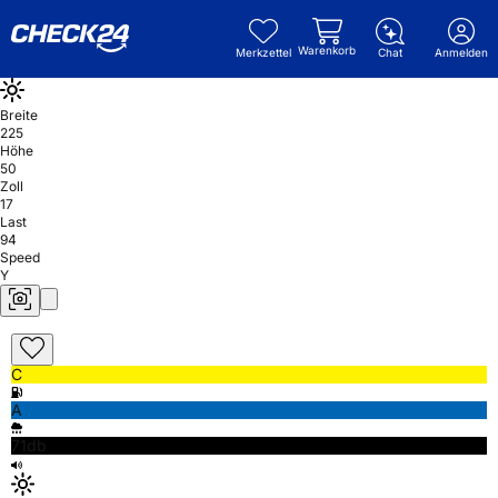
Warenkorb
Merkzettel
Chat
Anmelden
Breite
225
Höhe
50
Zoll
17
Last
94
Speed
Y
C
A
71db