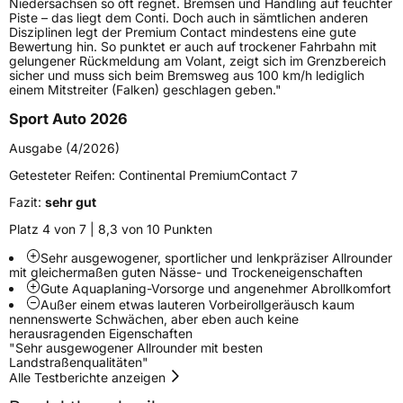
Niedersachsen so oft regnet. Bremsen und Handling auf feuchter
Zustand
Neureifen
Piste – das liegt dem Conti. Doch auch in sämtlichen anderen
Disziplinen legt der Premium Contact mindestens eine gute
Bewertung hin. So punktet er auch auf trockener Fahrbahn mit
Felgenschutz
FR
gelungener Rückmeldung am Volant, zeigt sich im Grenzbereich
sicher und muss sich beim Bremsweg aus 100 km/h lediglich
einem Mitstreiter (Falken) geschlagen geben."
Elektro
Ja
Sport Auto 2026
Ausgabe (4/2026)
EU Label
Getesteter Reifen:
Continental PremiumContact 7
Effizienz
C
Fazit:
sehr gut
Platz 4 von 7 | 8,3 von 10 Punkten
Nasshaftung
A
Sehr ausgewogener, sportlicher und lenkpräziser Allrounder
mit gleichermaßen guten Nässe- und Trockeneigenschaften
Rollgeräusch (Klasse)
B
Gute Aquaplaning-Vorsorge und angenehmer Abrollkomfort
Außer einem etwas lauteren Vorbeirollgeräusch kaum
nennenswerte Schwächen, aber eben auch keine
Rollgeräusch (dB)
71
herausragenden Eigenschaften
"Sehr ausgewogener Allrounder mit besten
Fahrzeugklasse
C1
Landstraßenqualitäten"
Alle Testberichte anzeigen
3PMSF / Schneeflockensymbol / Alpine-Symbol
Nein