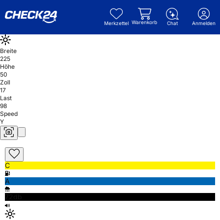
Warenkorb
Merkzettel
Chat
Anmelden
Breite
225
Höhe
50
Zoll
17
Last
98
Speed
Y
C
A
72db