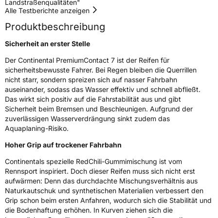
Landstraßenqualitäten"
Rollgeräusch (dB)
72
Alle Testberichte anzeigen
Fahrzeugklasse
C1
Produktbeschreibung
3PMSF / Schneeflockensymbol / Alpine-Symbol
Nein
Sicherheit an erster Stelle
Der Continental PremiumContact 7 ist der Reifen für
EPREL ID
834093
sicherheitsbewusste Fahrer. Bei Regen bleiben die Querrillen
nicht starr, sondern spreizen sich auf nasser Fahrbahn
Allgemeine Produktsicherheit (GPSR)
auseinander, sodass das Wasser effektiv und schnell abfließt.
Das wirkt sich positiv auf die Fahrstabilität aus und gibt
Herstellerkontakt
Continental Reifen Deutschland GmbH
Sicherheit beim Bremsen und Beschleunigen. Aufgrund der
Continental-Plaza 1 30173 Hannover
zuverlässigen Wasserverdrängung sinkt zudem das
Deutschland,
customerservice_tires@conti.de
Aquaplaning-Risiko.
Hoher Grip auf trockener Fahrbahn
Continentals spezielle RedChili-Gummimischung ist vom
Rennsport inspiriert. Doch dieser Reifen muss sich nicht erst
aufwärmen: Denn das durchdachte Mischungsverhältnis aus
Naturkautschuk und synthetischen Materialien verbessert den
Grip schon beim ersten Anfahren, wodurch sich die Stabilität und
die Bodenhaftung erhöhen. In Kurven ziehen sich die