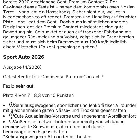
bereits 2020 erschienene Conti Premium Contact 7. Der
Schlauchtyp
TL
Gewinner dieses Tests ist – neben dem kompromisslosen Nokian
Tyres – vor allem ein Nässekönig. Sicher nicht nur, weil es in
Niedersachsen so oft regnet. Bremsen und Handling auf feuchter
Zustand
Neureifen
Piste – das liegt dem Conti. Doch auch in sämtlichen anderen
Disziplinen legt der Premium Contact mindestens eine gute
Bewertung hin. So punktet er auch auf trockener Fahrbahn mit
Verstärkt
XL
gelungener Rückmeldung am Volant, zeigt sich im Grenzbereich
sicher und muss sich beim Bremsweg aus 100 km/h lediglich
einem Mitstreiter (Falken) geschlagen geben."
Felgenschutz
FR
Sport Auto 2026
Elektro
Ja
Ausgabe (4/2026)
Getesteter Reifen:
Continental PremiumContact 7
EU Label
Fazit:
sehr gut
Platz 4 von 7 | 8,3 von 10 Punkten
Effizienz
C
Sehr ausgewogener, sportlicher und lenkpräziser Allrounder
mit gleichermaßen guten Nässe- und Trockeneigenschaften
Nasshaftung
A
Gute Aquaplaning-Vorsorge und angenehmer Abrollkomfort
Außer einem etwas lauteren Vorbeirollgeräusch kaum
nennenswerte Schwächen, aber eben auch keine
Rollgeräusch (Klasse)
B
herausragenden Eigenschaften
"Sehr ausgewogener Allrounder mit besten