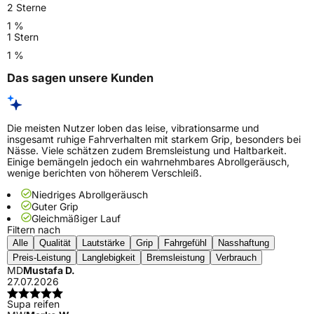
2 Sterne
1 %
1 Stern
1 %
Das sagen unsere Kunden
Die meisten Nutzer loben das leise, vibrationsarme und
insgesamt ruhige Fahrverhalten mit starkem Grip, besonders bei
Nässe. Viele schätzen zudem Bremsleistung und Haltbarkeit.
Einige bemängeln jedoch ein wahrnehmbares Abrollgeräusch,
wenige berichten von höherem Verschleiß.
Niedriges Abrollgeräusch
Guter Grip
Gleichmäßiger Lauf
Filtern nach
Alle
Qualität
Lautstärke
Grip
Fahrgefühl
Nasshaftung
Preis-Leistung
Langlebigkeit
Bremsleistung
Verbrauch
MD
Mustafa D.
27.07.2026
Supa reifen