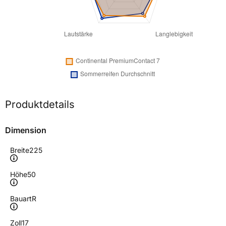
Produktdetails
Dimension
Breite
225
Höhe
50
Bauart
R
Zoll
17