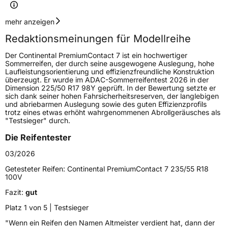
Geschwindigkeitsindex
Y
mehr anzeigen
Redaktionsmeinungen für Modellreihe
Höchstgeschwindigkeit
300 km/h
Der Continental PremiumContact 7 ist ein hochwertiger
Lastindex
98
Sommerreifen, der durch seine ausgewogene Auslegung, hohe
Laufleistungsorientierung und effizienzfreundliche Konstruktion
überzeugt. Er wurde im ADAC-Sommerreifentest 2026 in der
Höchstlast
750 kg
Dimension 225/50 R17 98Y geprüft. In der Bewertung setzte er
sich dank seiner hohen Fahrsicherheitsreserven, der langlebigen
Gewicht (in kg)
9,271 kg
und abriebarmen Auslegung sowie des guten Effizienzprofils
trotz eines etwas erhöht wahrgenommenen Abrollgeräusches als
"Testsieger" durch.
Generelle Merkmale
Die Reifentester
Fahrzeugtyp
PKW
03/2026
Verwendung
Sommerreifen
Getesteter Reifen:
Continental PremiumContact 7 235/55 R18
Modellname
PremiumContact 7
100V
Fahrzeugart
PKW & SUV
Fazit:
gut
Platz 1 von 5 | Testsieger
Weitere Eigenschaften
"Wenn ein Reifen den Namen Altmeister verdient hat, dann der