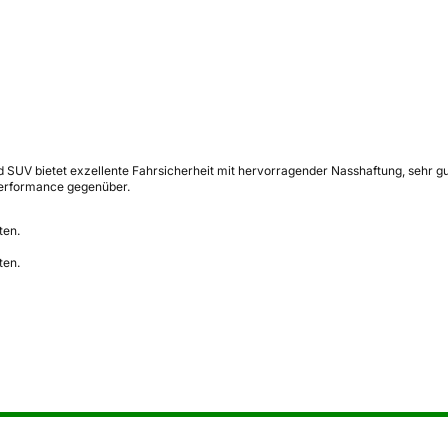
d SUV bietet exzellente Fahrsicherheit mit hervorragender Nasshaftung, sehr
erformance gegenüber.
ten.
ten.