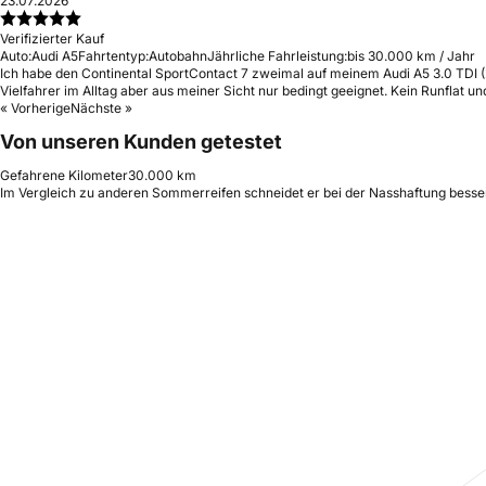
23.07.2026
Verifizierter Kauf
Auto:
Audi A5
Fahrtentyp:
Autobahn
Jährliche Fahrleistung:
bis 30.000 km / Jahr
Ich habe den Continental SportContact 7 zweimal auf meinem Audi A5 3.0 TDI (2
Vielfahrer im Alltag aber aus meiner Sicht nur bedingt geeignet. Kein Runflat 
« Vorherige
Nächste »
Von unseren Kunden getestet
Gefahrene Kilometer
30.000 km
Im Vergleich zu anderen Sommerreifen schneidet er bei der Nasshaftung besser 