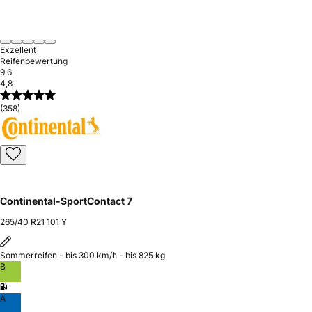
Exzellent
Reifenbewertung
9,6
4,8
(358)
Continental-SportContact 7
265/40 R21 101 Y
Sommerreifen - bis 300 km/h - bis 825 kg
B
A