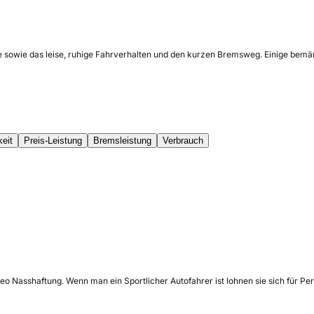
e sowie das leise, ruhige Fahrverhalten und den kurzen Bremsweg. Einige bemän
keit
Preis-Leistung
Bremsleistung
Verbrauch
 Nasshaftung. Wenn man ein Sportlicher Autofahrer ist lohnen sie sich für Per