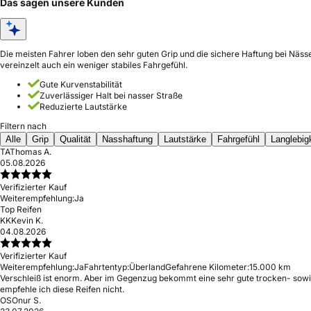
Das sagen unsere Kunden
Die meisten Fahrer loben den sehr guten Grip und die sichere Haftung bei Näss
vereinzelt auch ein weniger stabiles Fahrgefühl.
Gute Kurvenstabilität
Zuverlässiger Halt bei nasser Straße
Reduzierte Lautstärke
Filtern nach
Alle
Grip
Qualität
Nasshaftung
Lautstärke
Fahrgefühl
Langlebig
TA
Thomas A.
05.08.2026
Verifizierter Kauf
Weiterempfehlung:
Ja
Top Reifen
KK
Kevin K.
04.08.2026
Verifizierter Kauf
Weiterempfehlung:
Ja
Fahrtentyp:
Überland
Gefahrene Kilometer:
15.000 km
Verschleiß ist enorm. Aber im Gegenzug bekommt eine sehr gute trocken- sowieo
empfehle ich diese Reifen nicht.
OS
Onur S.