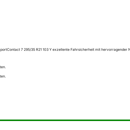
ortContact 7 295/35 R21 103 Y exzellente Fahrsicherheit mit hervorragender N
ten.
ten.