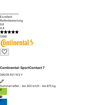
Exzellent
Reifenbewertung
9,6
4,8
(358)
Continental-SportContact 7
295/35 R21 103 Y
Sommerreifen - bis 300 km/h - bis 875 kg
B
A