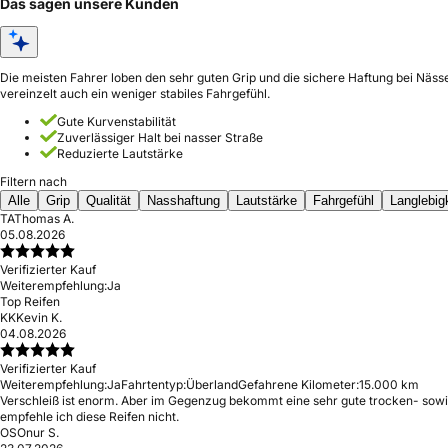
Das sagen unsere Kunden
Die meisten Fahrer loben den sehr guten Grip und die sichere Haftung bei Näss
vereinzelt auch ein weniger stabiles Fahrgefühl.
Gute Kurvenstabilität
Zuverlässiger Halt bei nasser Straße
Reduzierte Lautstärke
Filtern nach
Alle
Grip
Qualität
Nasshaftung
Lautstärke
Fahrgefühl
Langlebig
TA
Thomas A.
05.08.2026
Verifizierter Kauf
Weiterempfehlung:
Ja
Top Reifen
KK
Kevin K.
04.08.2026
Verifizierter Kauf
Weiterempfehlung:
Ja
Fahrtentyp:
Überland
Gefahrene Kilometer:
15.000 km
Verschleiß ist enorm. Aber im Gegenzug bekommt eine sehr gute trocken- sowieo
empfehle ich diese Reifen nicht.
OS
Onur S.