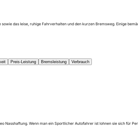
e sowie das leise, ruhige Fahrverhalten und den kurzen Bremsweg. Einige bemän
keit
Preis-Leistung
Bremsleistung
Verbrauch
 Nasshaftung. Wenn man ein Sportlicher Autofahrer ist lohnen sie sich für Per