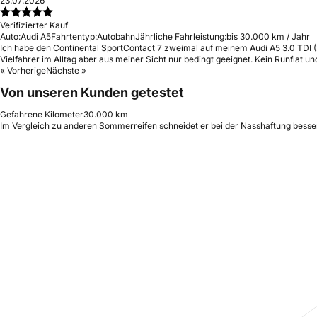
23.07.2026
Verifizierter Kauf
Auto:
Audi A5
Fahrtentyp:
Autobahn
Jährliche Fahrleistung:
bis 30.000 km / Jahr
Ich habe den Continental SportContact 7 zweimal auf meinem Audi A5 3.0 TDI (2
Vielfahrer im Alltag aber aus meiner Sicht nur bedingt geeignet. Kein Runflat 
« Vorherige
Nächste »
Von unseren Kunden getestet
Gefahrene Kilometer
30.000 km
Im Vergleich zu anderen Sommerreifen schneidet er bei der Nasshaftung besser 