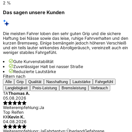
2 %
Das sagen unsere Kunden
Die meisten Fahrer loben den sehr guten Grip und die sichere
Haftung bei Nässe sowie das leise, ruhige Fahrverhalten und den
kurzen Bremsweg. Einige bemängeln jedoch höheren Verschleiß
und ein teils lauter wirkendes Abrollgeräusch, vereinzelt auch ein
weniger stabiles Fahrgefühl.
Gute Kurvenstabilität
Zuverlässiger Halt bei nasser Straße
Reduzierte Lautstärke
Filtern nach
Alle
Grip
Qualität
Nasshaftung
Lautstärke
Fahrgefühl
Langlebigkeit
Preis-Leistung
Bremsleistung
Verbrauch
TA
Thomas A.
05.08.2026
Weiterempfehlung:
Ja
Top Reifen
KK
Kevin K.
04.08.2026
Weiterempfehlung:
Ja
Fahrtentyp:
Überland
Gefahrene