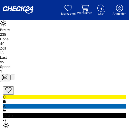
Warenkorb
Merkzettel
Chat
Anmelden
Breite
235
Höhe
40
Zoll
18
Last
95
Speed
Y
C
A
72db