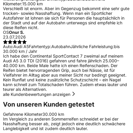
Kilometer:
15.000 km
Verschleiß ist enorm. Aber im Gegenzug bekommt eine sehr gute
trocken- sowieo Nasshaftung. Wenn man ein Sportlicher
Autofahrer ist lohnen sie sich für Personen die hauptsächlich in
der Stadt und auf der Autobahn unterwegs sind empfehle ich
diese Reifen nicht.
OS
Onur S.
23.07.2026
Auto:
Audi A5
Fahrtentyp:
Autobahn
Jährliche Fahrleistung:
bis
30.000 km / Jahr
Ich habe den Continental SportContact 7 zweimal auf meinem
Audi A5 3.0 TDI (2016) gefahren und fahre jährlich 25.000–
40.000 km. Beide Male hatte ich einen Reifenschaden. Der
Reifen bietet hervorragenden Grip, auch bei Nässe, ist für
Vielfahrer im Alltag aber aus meiner Sicht nur bedingt geeignet.
Kein Runflat und keine zusätzliche Schutzschicht – ein Nagel
kann schnell zum Totalschaden führen. Zudem etwas lauter und
teurer als Alternativen.
alle Kundenbewertungen anzeigen
Von unseren Kunden getestet
Gefahrene Kilometer
30.000 km
Im Vergleich zu anderen Sommerreifen schneidet er bei der
Nasshaftung besser ab, zeigt jedoch eine deutlich schwächere
Langlebigkeit und ist zudem deutlich lauter.