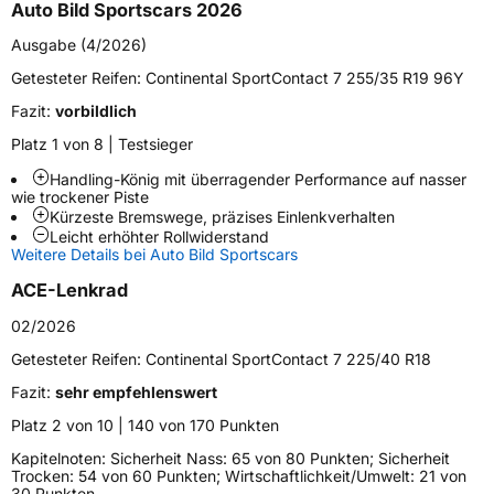
Auto Bild Sportscars 2026
Fahrzeugtyp
PKW
Ausgabe (4/2026)
Verwendung
Sommerreifen
Getesteter Reifen:
Continental SportContact 7 255/35 R19 96Y
Modellname
SportContact 7
Fazit:
vorbildlich
Fahrzeugart
PKW & SUV
Platz 1 von 8 | Testsieger
Handling-König mit überragender Performance auf nasser
Weitere Eigenschaften
wie trockener Piste
Kürzeste Bremswege, präzises Einlenkverhalten
Schlauchtyp
TL
Leicht erhöhter Rollwiderstand
Weitere Details bei Auto Bild Sportscars
Zustand
Neureifen
ACE-Lenkrad
02/2026
Verstärkt
XL
Getesteter Reifen:
Continental SportContact 7 225/40 R18
Felgenschutz
FR
Fazit:
sehr empfehlenswert
Platz 2 von 10 | 140 von 170 Punkten
Elektro
Ja
Kapitelnoten: Sicherheit Nass: 65 von 80 Punkten; Sicherheit
Trocken: 54 von 60 Punkten; Wirtschaftlichkeit/Umwelt: 21 von
30 Punkten.