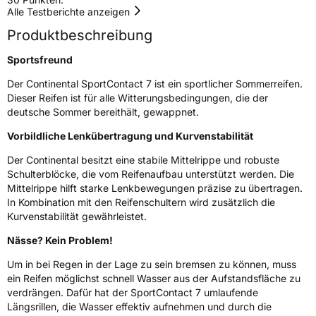
EU Label
Alle Testberichte anzeigen
Produktbeschreibung
Effizienz
C
Sportsfreund
Nasshaftung
A
Der Continental SportContact 7 ist ein sportlicher Sommerreifen.
Dieser Reifen ist für alle Witterungsbedingungen, die der
Rollgeräusch (Klasse)
B
deutsche Sommer bereithält, gewappnet.
Vorbildliche Lenkübertragung und Kurvenstabilität
Rollgeräusch (dB)
72
Fahrzeugklasse
C1
Der Continental besitzt eine stabile Mittelrippe und robuste
Schulterblöcke, die vom Reifenaufbau unterstützt werden. Die
Mittelrippe hilft starke Lenkbewegungen präzise zu übertragen.
3PMSF / Schneeflockensymbol / Alpine-Symbol
Nein
In Kombination mit den Reifenschultern wird zusätzlich die
Kurvenstabilität gewährleistet.
EPREL ID
834116
Nässe? Kein Problem!
Allgemeine Produktsicherheit (GPSR)
Um in bei Regen in der Lage zu sein bremsen zu können, muss
ein Reifen möglichst schnell Wasser aus der Aufstandsfläche zu
Herstellerkontakt
Continental Reifen Deutschland GmbH
verdrängen. Dafür hat der SportContact 7 umlaufende
Continental-Plaza 1 30173 Hannover
Deutschland,
Längsrillen, die Wasser effektiv aufnehmen und durch die