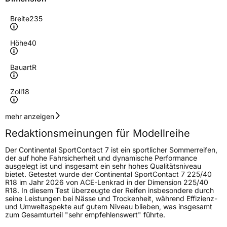
Breite
235
Höhe
40
Bauart
R
Zoll
18
Geschwindigkeitsindex
Y
mehr anzeigen
Redaktionsmeinungen für Modellreihe
Höchstgeschwindigkeit
300 km/h
Der Continental SportContact 7 ist ein sportlicher Sommerreifen,
Lastindex
95
der auf hohe Fahrsicherheit und dynamische Performance
ausgelegt ist und insgesamt ein sehr hohes Qualitätsniveau
bietet. Getestet wurde der Continental SportContact 7 225/40
Höchstlast
690 kg
R18 im Jahr 2026 von ACE-Lenkrad in der Dimension 225/40
R18. In diesem Test überzeugte der Reifen insbesondere durch
Gewicht (in kg)
9,977 kg
seine Leistungen bei Nässe und Trockenheit, während Effizienz-
und Umweltaspekte auf gutem Niveau blieben, was insgesamt
zum Gesamturteil "sehr empfehlenswert" führte.
Generelle Merkmale