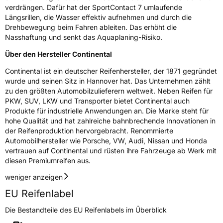
verdrängen. Dafür hat der SportContact 7 umlaufende
Herstellerkontakt
Continental Reifen Deutschland GmbH
Längsrillen, die Wasser effektiv aufnehmen und durch die
Continental-Plaza 1 30173 Hannover
Drehbewegung beim Fahren ableiten. Das erhöht die
Deutschland,
Nasshaftung und senkt das Aquaplaning-Risiko.
customerservice_tires@conti.de
Über den Hersteller Continental
Continental ist ein deutscher Reifenhersteller, der 1871 gegründet
wurde und seinen Sitz in Hannover hat. Das Unternehmen zählt
zu den größten Automobilzulieferern weltweit. Neben Reifen für
PKW, SUV, LKW und Transporter bietet Continental auch
Produkte für industrielle Anwendungen an. Die Marke steht für
hohe Qualität und hat zahlreiche bahnbrechende Innovationen in
der Reifenproduktion hervorgebracht. Renommierte
Automobilhersteller wie Porsche, VW, Audi, Nissan und Honda
vertrauen auf Continental und rüsten ihre Fahrzeuge ab Werk mit
diesen Premiumreifen aus.
weniger anzeigen
EU Reifenlabel
Die Bestandteile des EU Reifenlabels im Überblick