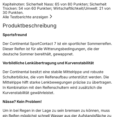
Kapitelnoten: Sicherheit Nass: 65 von 80 Punkten; Sicherheit
Trocken: 54 von 60 Punkten; Wirtschaftlichkeit/Umwelt: 21 von
30 Punkten.
EU Label
Alle Testberichte anzeigen
Produktbeschreibung
Effizienz
C
Sportsfreund
Nasshaftung
A
Der Continental SportContact 7 ist ein sportlicher Sommerreifen.
Dieser Reifen ist für alle Witterungsbedingungen, die der
Rollgeräusch (Klasse)
B
deutsche Sommer bereithält, gewappnet.
Vorbildliche Lenkübertragung und Kurvenstabilität
Rollgeräusch (dB)
73
Fahrzeugklasse
C1
Der Continental besitzt eine stabile Mittelrippe und robuste
Schulterblöcke, die vom Reifenaufbau unterstützt werden. Die
Mittelrippe hilft starke Lenkbewegungen präzise zu übertragen.
3PMSF / Schneeflockensymbol / Alpine-Symbol
Nein
In Kombination mit den Reifenschultern wird zusätzlich die
Kurvenstabilität gewährleistet.
Eisgrip
Nein
Nässe? Kein Problem!
EPREL ID
659031
Um in bei Regen in der Lage zu sein bremsen zu können, muss
Allgemeine Produktsicherheit (GPSR)
ein Reifen möglichst schnell Wasser aus der Aufstandsfläche zu