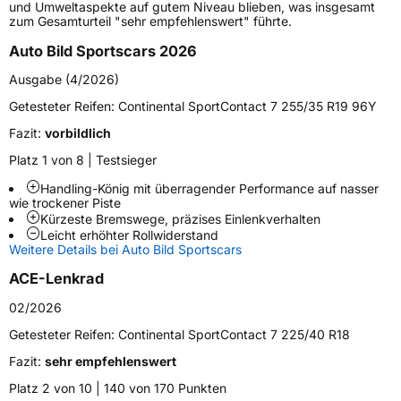
und Umweltaspekte auf gutem Niveau blieben, was insgesamt
zum Gesamturteil "sehr empfehlenswert" führte.
Generelle Merkmale
Auto Bild Sportscars 2026
Fahrzeugtyp
PKW
Ausgabe (4/2026)
Verwendung
Sommerreifen
Getesteter Reifen:
Continental SportContact 7 255/35 R19 96Y
Modellname
SportContact 7
Fazit:
vorbildlich
Fahrzeugart
PKW & SUV
Platz 1 von 8 | Testsieger
Handling-König mit überragender Performance auf nasser
Weitere Eigenschaften
wie trockener Piste
Kürzeste Bremswege, präzises Einlenkverhalten
Schlauchtyp
TL
Leicht erhöhter Rollwiderstand
Weitere Details bei Auto Bild Sportscars
Zustand
Neureifen
ACE-Lenkrad
02/2026
Verstärkt
XL
Getesteter Reifen:
Continental SportContact 7 225/40 R18
Felgenschutz
FR
Fazit:
sehr empfehlenswert
Platz 2 von 10 | 140 von 170 Punkten
Elektro
Ja