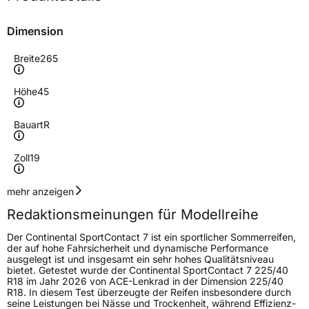
Dimension
Breite
265
Höhe
45
Bauart
R
Zoll
19
Geschwindigkeitsindex
Y
mehr anzeigen
Redaktionsmeinungen für Modellreihe
Höchstgeschwindigkeit
300 km/h
Der Continental SportContact 7 ist ein sportlicher Sommerreifen,
Lastindex
105
der auf hohe Fahrsicherheit und dynamische Performance
ausgelegt ist und insgesamt ein sehr hohes Qualitätsniveau
bietet. Getestet wurde der Continental SportContact 7 225/40
Höchstlast
925 kg
R18 im Jahr 2026 von ACE-Lenkrad in der Dimension 225/40
R18. In diesem Test überzeugte der Reifen insbesondere durch
Gewicht (in kg)
12,404 kg
seine Leistungen bei Nässe und Trockenheit, während Effizienz-