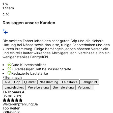
1 %
1 Stern
2 %
Das sagen unsere Kunden
Die meisten Fahrer loben den sehr guten Grip und die sichere
Haftung bei Nässe sowie das leise, ruhige Fahrverhalten und den
kurzen Bremsweg. Einige bemängeln jedoch höheren Verschleiß
und ein teils lauter wirkendes Abrollgeräusch, vereinzelt auch ein
weniger stabiles Fahrgefühl.
Gute Kurvenstabilität
Zuverlässiger Halt bei nasser Straße
Reduzierte Lautstärke
Filtern nach
Alle
Grip
Qualität
Nasshaftung
Lautstärke
Fahrgefühl
Langlebigkeit
Preis-Leistung
Bremsleistung
Verbrauch
TA
Thomas A.
05.08.2026
Weiterempfehlung:
Ja
Top Reifen
KK
Kevin K.