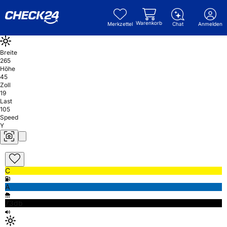
Warenkorb
Merkzettel
Chat
Anmelden
Breite
265
Höhe
45
Zoll
19
Last
105
Speed
Y
C
A
73db