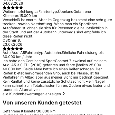
04.08.2026
Weiterempfehlung:
Ja
Fahrtentyp:
Überland
Gefahrene
Kilometer:
15.000 km
Verschleiß ist enorm. Aber im Gegenzug bekommt eine sehr gute
trocken- sowieo Nasshaftung. Wenn man ein Sportlicher
Autofahrer ist lohnen sie sich für Personen die hauptsächlich in
der Stadt und auf der Autobahn unterwegs sind empfehle ich
diese Reifen nicht.
OS
Onur S.
23.07.2026
Auto:
Audi A5
Fahrtentyp:
Autobahn
Jährliche Fahrleistung:
bis
30.000 km / Jahr
Ich habe den Continental SportContact 7 zweimal auf meinem
Audi A5 3.0 TDI (2016) gefahren und fahre jährlich 25.000–
40.000 km. Beide Male hatte ich einen Reifenschaden. Der
Reifen bietet hervorragenden Grip, auch bei Nässe, ist für
Vielfahrer im Alltag aber aus meiner Sicht nur bedingt geeignet.
Kein Runflat und keine zusätzliche Schutzschicht – ein Nagel
kann schnell zum Totalschaden führen. Zudem etwas lauter und
teurer als Alternativen.
alle Kundenbewertungen anzeigen
Von unseren Kunden getestet
Gefahrene Kilometer
30.000 km