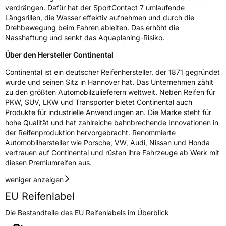
verdrängen. Dafür hat der SportContact 7 umlaufende
Herstellerkontakt
Continental Reifen Deutschland GmbH
Längsrillen, die Wasser effektiv aufnehmen und durch die
Continental-Plaza 1 30173 Hannover
Drehbewegung beim Fahren ableiten. Das erhöht die
Deutschland,
Nasshaftung und senkt das Aquaplaning-Risiko.
customerservice_tires@conti.de
Über den Hersteller Continental
Continental ist ein deutscher Reifenhersteller, der 1871 gegründet
wurde und seinen Sitz in Hannover hat. Das Unternehmen zählt
zu den größten Automobilzulieferern weltweit. Neben Reifen für
PKW, SUV, LKW und Transporter bietet Continental auch
Produkte für industrielle Anwendungen an. Die Marke steht für
hohe Qualität und hat zahlreiche bahnbrechende Innovationen in
der Reifenproduktion hervorgebracht. Renommierte
Automobilhersteller wie Porsche, VW, Audi, Nissan und Honda
vertrauen auf Continental und rüsten ihre Fahrzeuge ab Werk mit
diesen Premiumreifen aus.
weniger anzeigen
EU Reifenlabel
Die Bestandteile des EU Reifenlabels im Überblick