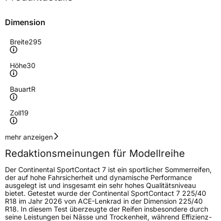
Dimension
Breite
295
Höhe
30
Bauart
R
Zoll
19
Geschwindigkeitsindex
Y
mehr anzeigen
Redaktionsmeinungen für Modellreihe
Höchstgeschwindigkeit
300 km/h
Der Continental SportContact 7 ist ein sportlicher Sommerreifen,
Lastindex
100
der auf hohe Fahrsicherheit und dynamische Performance
ausgelegt ist und insgesamt ein sehr hohes Qualitätsniveau
bietet. Getestet wurde der Continental SportContact 7 225/40
Höchstlast
800 kg
R18 im Jahr 2026 von ACE-Lenkrad in der Dimension 225/40
R18. In diesem Test überzeugte der Reifen insbesondere durch
Gewicht (in kg)
12,042 kg
seine Leistungen bei Nässe und Trockenheit, während Effizienz-