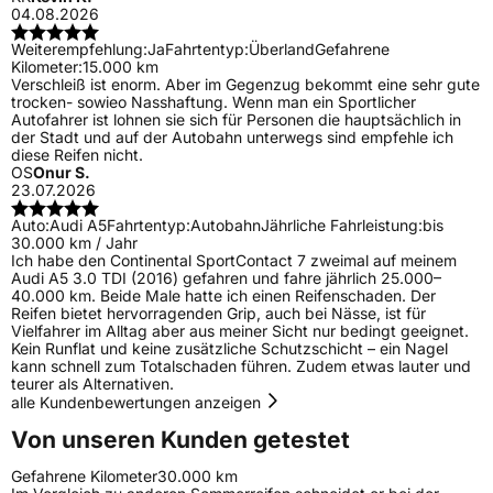
04.08.2026
Weiterempfehlung:
Ja
Fahrtentyp:
Überland
Gefahrene
Kilometer:
15.000 km
Verschleiß ist enorm. Aber im Gegenzug bekommt eine sehr gute
trocken- sowieo Nasshaftung. Wenn man ein Sportlicher
Autofahrer ist lohnen sie sich für Personen die hauptsächlich in
der Stadt und auf der Autobahn unterwegs sind empfehle ich
diese Reifen nicht.
OS
Onur S.
23.07.2026
Auto:
Audi A5
Fahrtentyp:
Autobahn
Jährliche Fahrleistung:
bis
30.000 km / Jahr
Ich habe den Continental SportContact 7 zweimal auf meinem
Audi A5 3.0 TDI (2016) gefahren und fahre jährlich 25.000–
40.000 km. Beide Male hatte ich einen Reifenschaden. Der
Reifen bietet hervorragenden Grip, auch bei Nässe, ist für
Vielfahrer im Alltag aber aus meiner Sicht nur bedingt geeignet.
Kein Runflat und keine zusätzliche Schutzschicht – ein Nagel
kann schnell zum Totalschaden führen. Zudem etwas lauter und
teurer als Alternativen.
alle Kundenbewertungen anzeigen
Von unseren Kunden getestet
Gefahrene Kilometer
30.000 km