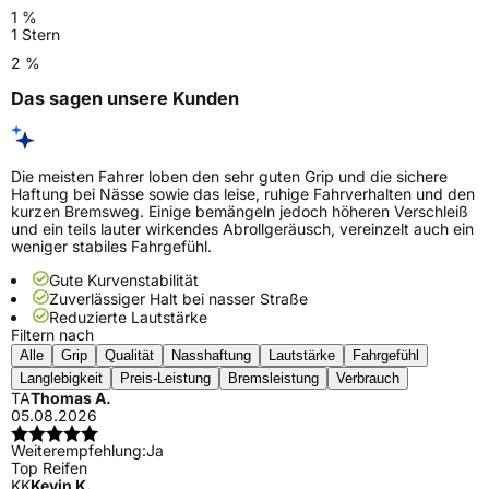
1 %
1 Stern
2 %
Das sagen unsere Kunden
Die meisten Fahrer loben den sehr guten Grip und die sichere
Haftung bei Nässe sowie das leise, ruhige Fahrverhalten und den
kurzen Bremsweg. Einige bemängeln jedoch höheren Verschleiß
und ein teils lauter wirkendes Abrollgeräusch, vereinzelt auch ein
weniger stabiles Fahrgefühl.
Gute Kurvenstabilität
Zuverlässiger Halt bei nasser Straße
Reduzierte Lautstärke
Filtern nach
Alle
Grip
Qualität
Nasshaftung
Lautstärke
Fahrgefühl
Langlebigkeit
Preis-Leistung
Bremsleistung
Verbrauch
TA
Thomas A.
05.08.2026
Weiterempfehlung:
Ja
Top Reifen
KK
Kevin K.