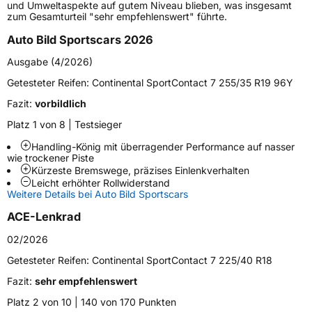
und Umweltaspekte auf gutem Niveau blieben, was insgesamt
zum Gesamturteil "sehr empfehlenswert" führte.
Generelle Merkmale
Auto Bild Sportscars 2026
Fahrzeugtyp
PKW
Ausgabe (4/2026)
Verwendung
Sommerreifen
Getesteter Reifen:
Continental SportContact 7 255/35 R19 96Y
Modellname
SportContact 7
Fazit:
vorbildlich
Fahrzeugart
PKW & SUV
Platz 1 von 8 | Testsieger
Handling-König mit überragender Performance auf nasser
Weitere Eigenschaften
wie trockener Piste
Kürzeste Bremswege, präzises Einlenkverhalten
Schlauchtyp
TL
Leicht erhöhter Rollwiderstand
Weitere Details bei Auto Bild Sportscars
Zustand
Neureifen
ACE-Lenkrad
02/2026
Verstärkt
XL
Getesteter Reifen:
Continental SportContact 7 225/40 R18
Felgenschutz
FR
Fazit:
sehr empfehlenswert
Platz 2 von 10 | 140 von 170 Punkten
Elektro
Ja