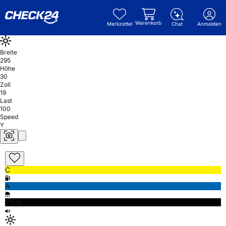
Warenkorb
Merkzettel
Chat
Anmelden
Breite
295
Höhe
30
Zoll
19
Last
100
Speed
Y
C
A
73db