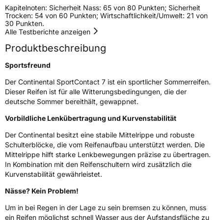
Kapitelnoten: Sicherheit Nass: 65 von 80 Punkten; Sicherheit
Trocken: 54 von 60 Punkten; Wirtschaftlichkeit/Umwelt: 21 von
30 Punkten.
EU Label
Alle Testberichte anzeigen
Produktbeschreibung
Effizienz
C
Sportsfreund
Nasshaftung
A
Der Continental SportContact 7 ist ein sportlicher Sommerreifen.
Dieser Reifen ist für alle Witterungsbedingungen, die der
Rollgeräusch (Klasse)
B
deutsche Sommer bereithält, gewappnet.
Vorbildliche Lenkübertragung und Kurvenstabilität
Rollgeräusch (dB)
73
Fahrzeugklasse
C1
Der Continental besitzt eine stabile Mittelrippe und robuste
Schulterblöcke, die vom Reifenaufbau unterstützt werden. Die
Mittelrippe hilft starke Lenkbewegungen präzise zu übertragen.
3PMSF / Schneeflockensymbol / Alpine-Symbol
Nein
In Kombination mit den Reifenschultern wird zusätzlich die
Kurvenstabilität gewährleistet.
Eisgrip
Nein
Nässe? Kein Problem!
EPREL ID
643914
Um in bei Regen in der Lage zu sein bremsen zu können, muss
Allgemeine Produktsicherheit (GPSR)
ein Reifen möglichst schnell Wasser aus der Aufstandsfläche zu