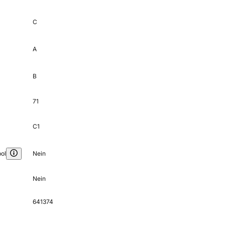
C
A
B
71
C1
ol
Nein
Nein
641374