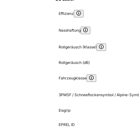
Effizienz
Nasshaftung
Rollgeräusch (Klasse)
Rollgeräusch (dB)
Fahrzeugklasse
3PMSF / Schneeflockensymbol / Alpine-Symb
Eisgrip
EPREL ID