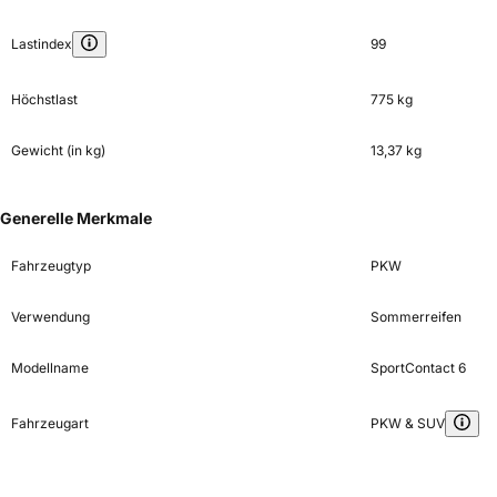
Lastindex
99
Höchstlast
775 kg
Gewicht (in kg)
13,37 kg
Generelle Merkmale
Fahrzeugtyp
PKW
Verwendung
Sommerreifen
Modellname
SportContact 6
Fahrzeugart
PKW & SUV