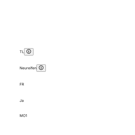
TL
Neureifen
FR
Ja
MO1