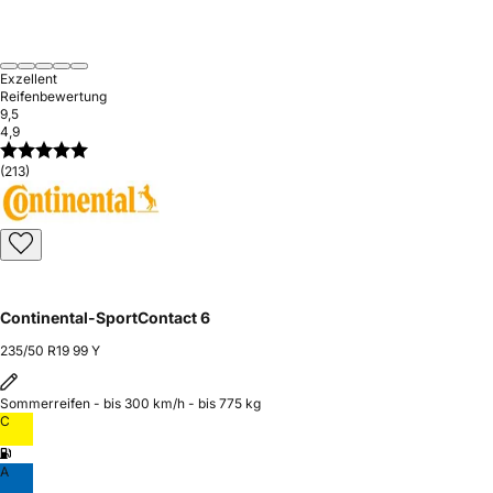
Exzellent
Reifenbewertung
9,5
4,9
(213)
Continental-SportContact 6
235/50 R19 99 Y
Sommerreifen - bis 300 km/h - bis 775 kg
C
A