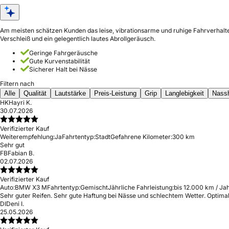
Am meisten schätzen Kunden das leise, vibrationsarme und ruhige Fahrverhalte
Verschleiß und ein gelegentlich lautes Abrollgeräusch.
Geringe Fahrgeräusche
Gute Kurvenstabilität
Sicherer Halt bei Nässe
Filtern nach
Alle
Qualität
Lautstärke
Preis-Leistung
Grip
Langlebigkeit
Nass
HK
Hayri K.
30.07.2026
Verifizierter Kauf
Weiterempfehlung:
Ja
Fahrtentyp:
Stadt
Gefahrene Kilometer:
300 km
Sehr gut
FB
Fabian B.
02.07.2026
Verifizierter Kauf
Auto:
BMW X3 M
Fahrtentyp:
Gemischt
Jährliche Fahrleistung:
bis 12.000 km / Ja
Sehr guter Reifen. Sehr gute Haftung bei Nässe und schlechtem Wetter. Optima
DI
Deni I.
25.05.2026