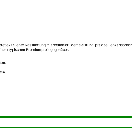
tet exzellente Nasshaftung mit optimaler Bremsleistung, präzise Lenkansprache,
 einem typischen Premiumpreis gegenüber.
ten.
ten.