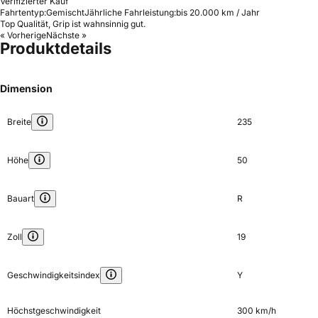
Verifizierter Kauf
Fahrtentyp:
Gemischt
Jährliche Fahrleistung:
bis 20.000 km / Jahr
Top Qualität, Grip ist wahnsinnig gut.
« Vorherige
Nächste »
Produktdetails
Dimension
Breite
235
Höhe
50
Bauart
R
Zoll
19
Geschwindigkeitsindex
Y
Höchstgeschwindigkeit
300 km/h