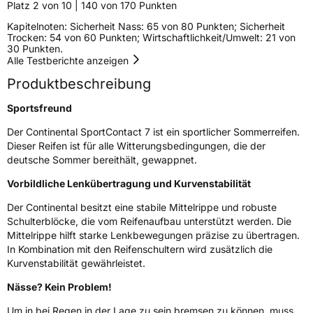
Platz 2 von 10 | 140 von 170 Punkten
Elektro
Ja
Kapitelnoten: Sicherheit Nass: 65 von 80 Punkten; Sicherheit
Trocken: 54 von 60 Punkten; Wirtschaftlichkeit/Umwelt: 21 von
30 Punkten.
EU Label
Alle Testberichte anzeigen
Produktbeschreibung
Effizienz
C
Sportsfreund
Nasshaftung
A
Der Continental SportContact 7 ist ein sportlicher Sommerreifen.
Dieser Reifen ist für alle Witterungsbedingungen, die der
Rollgeräusch (Klasse)
B
deutsche Sommer bereithält, gewappnet.
Vorbildliche Lenkübertragung und Kurvenstabilität
Rollgeräusch (dB)
72
Fahrzeugklasse
C1
Der Continental besitzt eine stabile Mittelrippe und robuste
Schulterblöcke, die vom Reifenaufbau unterstützt werden. Die
Mittelrippe hilft starke Lenkbewegungen präzise zu übertragen.
3PMSF / Schneeflockensymbol / Alpine-Symbol
Nein
In Kombination mit den Reifenschultern wird zusätzlich die
Kurvenstabilität gewährleistet.
EPREL ID
834128
Nässe? Kein Problem!
Allgemeine Produktsicherheit (GPSR)
Um in bei Regen in der Lage zu sein bremsen zu können, muss