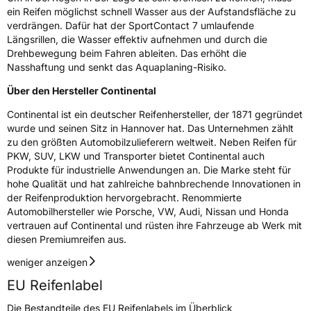
ein Reifen möglichst schnell Wasser aus der Aufstandsfläche zu
Herstellerkontakt
Continental Reifen Deutschland GmbH
verdrängen. Dafür hat der SportContact 7 umlaufende
Continental-Plaza 1 30173 Hannover
Deutschland,
Längsrillen, die Wasser effektiv aufnehmen und durch die
customerservice_tires@conti.de
Drehbewegung beim Fahren ableiten. Das erhöht die
Nasshaftung und senkt das Aquaplaning-Risiko.
Über den Hersteller Continental
Continental ist ein deutscher Reifenhersteller, der 1871 gegründet
wurde und seinen Sitz in Hannover hat. Das Unternehmen zählt
zu den größten Automobilzulieferern weltweit. Neben Reifen für
PKW, SUV, LKW und Transporter bietet Continental auch
Produkte für industrielle Anwendungen an. Die Marke steht für
hohe Qualität und hat zahlreiche bahnbrechende Innovationen in
der Reifenproduktion hervorgebracht. Renommierte
Automobilhersteller wie Porsche, VW, Audi, Nissan und Honda
vertrauen auf Continental und rüsten ihre Fahrzeuge ab Werk mit
diesen Premiumreifen aus.
weniger anzeigen
EU Reifenlabel
Die Bestandteile des EU Reifenlabels im Überblick