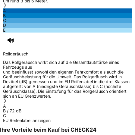
um rund 3 bis 6 Meter.
A
B
C
D
E
Rollgeräusch
Das Rollgeräusch wirkt sich auf die Gesamtlautstärke eines
Fahrzeugs aus
und beeinflusst sowohl den eigenen Fahrkomfort als auch die
Geräuschbelastung für die Umwelt. Das Rollgeräusch wird in
Dezibel (dB) gemessen und im EU Reifenlabel in die drei Klassen
aufgeteilt: von A (niedrigste Geräuschklasse) bis C (höchste
Geräuschklasse). Die Einstufung für das Rollgeräusch orientiert
sich an EU Grenzwerten.
A
B
/
72
dB
C
EU Reifenlabel anzeigen
Ihre Vorteile beim Kauf bei CHECK24