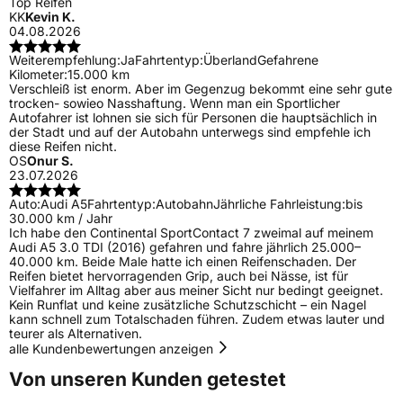
Top Reifen
KK
Kevin K.
04.08.2026
Weiterempfehlung:
Ja
Fahrtentyp:
Überland
Gefahrene
Kilometer:
15.000 km
Verschleiß ist enorm. Aber im Gegenzug bekommt eine sehr gute
trocken- sowieo Nasshaftung. Wenn man ein Sportlicher
Autofahrer ist lohnen sie sich für Personen die hauptsächlich in
der Stadt und auf der Autobahn unterwegs sind empfehle ich
diese Reifen nicht.
OS
Onur S.
23.07.2026
Auto:
Audi A5
Fahrtentyp:
Autobahn
Jährliche Fahrleistung:
bis
30.000 km / Jahr
Ich habe den Continental SportContact 7 zweimal auf meinem
Audi A5 3.0 TDI (2016) gefahren und fahre jährlich 25.000–
40.000 km. Beide Male hatte ich einen Reifenschaden. Der
Reifen bietet hervorragenden Grip, auch bei Nässe, ist für
Vielfahrer im Alltag aber aus meiner Sicht nur bedingt geeignet.
Kein Runflat und keine zusätzliche Schutzschicht – ein Nagel
kann schnell zum Totalschaden führen. Zudem etwas lauter und
teurer als Alternativen.
alle Kundenbewertungen anzeigen
Von unseren Kunden getestet