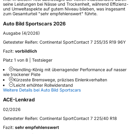
Gewicht (in kg)
8,749 kg
seine Leistungen bei Nässe und Trockenheit, während Effizienz-
und Umweltaspekte auf gutem Niveau blieben, was insgesamt
zum Gesamturteil "sehr empfehlenswert" führte.
Generelle Merkmale
Auto Bild Sportscars 2026
Fahrzeugtyp
PKW
Ausgabe (4/2026)
Verwendung
Sommerreifen
Getesteter Reifen:
Continental SportContact 7 255/35 R19 96Y
Modellname
SportContact 7
Fazit:
vorbildlich
Fahrzeugart
PKW & SUV
Platz 1 von 8 | Testsieger
Handling-König mit überragender Performance auf nasser
Weitere Eigenschaften
wie trockener Piste
Kürzeste Bremswege, präzises Einlenkverhalten
Schlauchtyp
TL
Leicht erhöhter Rollwiderstand
Weitere Details bei Auto Bild Sportscars
Zustand
Neureifen
ACE-Lenkrad
02/2026
Verstärkt
XL
Getesteter Reifen:
Continental SportContact 7 225/40 R18
Felgenschutz
FR
Fazit:
sehr empfehlenswert