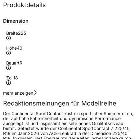
Produktdetails
Dimension
Breite
225
Höhe
40
Bauart
R
Zoll
18
Geschwindigkeitsindex
Y
mehr anzeigen
Redaktionsmeinungen für Modellreihe
Höchstgeschwindigkeit
300 km/h
Der Continental SportContact 7 ist ein sportlicher Sommerreifen,
Lastindex
92
der auf hohe Fahrsicherheit und dynamische Performance
ausgelegt ist und insgesamt ein sehr hohes Qualitätsniveau
bietet. Getestet wurde der Continental SportContact 7 225/40
Höchstlast
630 kg
R18 im Jahr 2026 von ACE-Lenkrad in der Dimension 225/40
R18. In diesem Test überzeugte der Reifen insbesondere durch