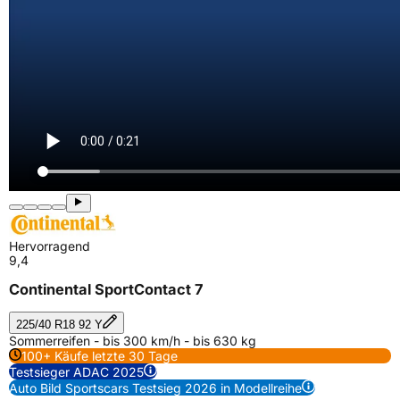
Hervorragend
9,4
Continental SportContact 7
225/40 R18 92 Y
Sommerreifen - bis 300 km/h - bis 630 kg
100+ Käufe letzte 30 Tage
Testsieger ADAC 2025
Auto Bild Sportscars Testsieg 2026 in Modellreihe