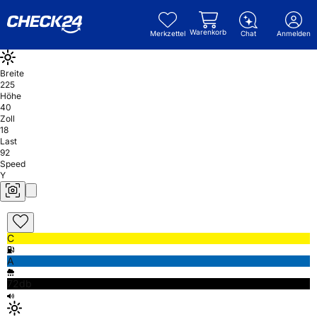
Warenkorb
Merkzettel
Chat
Anmelden
Breite
225
Höhe
40
Zoll
18
Last
92
Speed
Y
C
A
72db