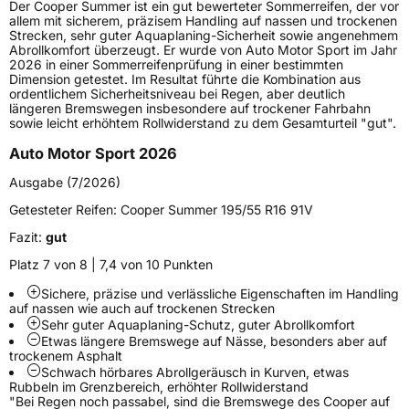
Der Cooper Summer ist ein gut bewerteter Sommerreifen, der vor
Lastindex
95
allem mit sicherem, präzisem Handling auf nassen und trockenen
Strecken, sehr guter Aquaplaning-Sicherheit sowie angenehmem
Abrollkomfort überzeugt. Er wurde von Auto Motor Sport im Jahr
Höchstlast
690 kg
2026 in einer Sommerreifenprüfung in einer bestimmten
Dimension getestet. Im Resultat führte die Kombination aus
ordentlichem Sicherheitsniveau bei Regen, aber deutlich
Generelle Merkmale
längeren Bremswegen insbesondere auf trockener Fahrbahn
sowie leicht erhöhtem Rollwiderstand zu dem Gesamturteil "gut".
Fahrzeugtyp
PKW
Auto Motor Sport 2026
Verwendung
Sommerreifen
Ausgabe (7/2026)
Modellname
Summer
Getesteter Reifen:
Cooper Summer 195/55 R16 91V
Fahrzeugart
PKW & SUV
Fazit:
gut
Platz 7 von 8 | 7,4 von 10 Punkten
Weitere Eigenschaften
Sichere, präzise und verlässliche Eigenschaften im Handling
Schlauchtyp
TL
auf nassen wie auch auf trockenen Strecken
Sehr guter Aquaplaning-Schutz, guter Abrollkomfort
Etwas längere Bremswege auf Nässe, besonders aber auf
Zustand
Neureifen
trockenem Asphalt
Schwach hörbares Abrollgeräusch in Kurven, etwas
Rubbeln im Grenzbereich, erhöhter Rollwiderstand
Elektro
Ja
"Bei Regen noch passabel, sind die Bremswege des Cooper auf