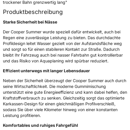
trockener Bahn grenzwertig lang"
Produktbeschreibung
EU Label
Starke Sicherheit bei Nässe
Effizienz
C
Der Cooper Summer wurde speziell dafür entwickelt, auch bei
Regen eine zuverlässige Leistung zu bieten. Das durchdachte
Nasshaftung
B
Profildesign leitet Wasser gezielt von der Aufstandsfläche weg
und sorgt so für einen stabileren Kontakt zur Straße. Dadurch
Rollgeräusch (Klasse)
B
bleibt Ihr Fahrzeug auch bei nasser Fahrbahn gut kontrollierbar
und das Risiko von Aquaplaning wird spürbar reduziert.
Rollgeräusch (dB)
71
Effizient unterwegs mit langer Lebensdauer
Fahrzeugklasse
C1
Neben der Sicherheit überzeugt der Cooper Summer auch durch
seine Wirtschaftlichkeit. Die moderne Gummimischung
3PMSF / Schneeflockensymbol / Alpine-Symbol
Nein
unterstützt eine gute Energieeffizienz und kann dabei helfen, den
Kraftstoffverbrauch zu senken. Gleichzeitig sorgt das optimierte
Eisgrip
Nein
Karkassen-Design für einen gleichmäßigen Profilverschleiß,
sodass Sie über viele Kilometer hinweg von einer konstanten
EPREL ID
2480897
Leistung profitieren.
Allgemeine Produktsicherheit (GPSR)
Komfortables und ruhiges Fahrgefühl