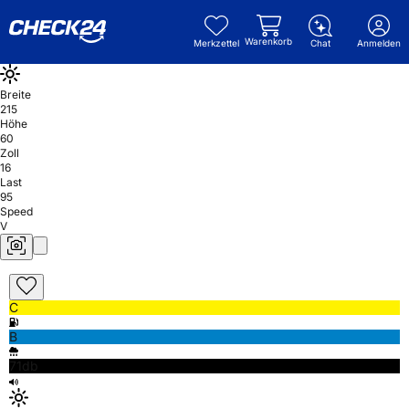
Warenkorb
Merkzettel
Chat
Anmelden
Breite
215
Höhe
60
Zoll
16
Last
95
Speed
V
C
B
71db