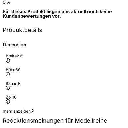
0 %
Für dieses Produkt liegen uns aktuell noch keine
Kundenbewertungen
vor.
Produktdetails
Dimension
Breite
215
Höhe
60
Bauart
R
Zoll
16
Geschwindigkeitsindex
V
mehr anzeigen
Redaktionsmeinungen für Modellreihe
Höchstgeschwindigkeit
240 km/h