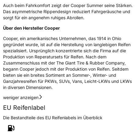
Herstellerkontakt
Cooper Tire & Rubber Company España,
Auch beim Fahrkomfort zeigt der Cooper Summer seine Stärken.
S.L., Mari Paz del Valle Madrid,
Das asymmetrische Rippendesign reduziert Fahrgeräusche und
www.coopertire.de
sorgt für ein angenehm ruhiges Abrollen.
Über den Hersteller Cooper
Cooper, ein amerikanisches Unternehmen, das 1914 in Ohio
gegründet wurde, ist auf die Herstellung von langlebigen Reifen
spezialisiert. Ursprünglich konzentrierte sich die Firma auf die
Produktion von Reperatursets für Reifen. Nach dem
Zusammenschluss mit der The Giant Tire & Rubber Company,
begann Cooper jedoch mit der Produktion von Reifen. Seitdem
bieten sie ein breites Sortiment an Sommer-, Winter- und
Ganzjahresreifen für PKWs, SUVs, Vans, Leicht-LKWs und LKWs
in diversen Dimensionen.
weniger anzeigen
EU Reifenlabel
Die Bestandteile des EU Reifenlabels im Überblick