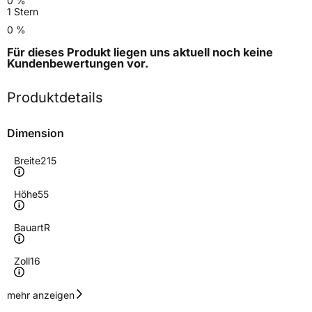
0 %
1 Stern
0 %
Für dieses Produkt liegen uns aktuell noch keine
Kundenbewertungen
vor.
Produktdetails
Dimension
Breite
215
Höhe
55
Bauart
R
Zoll
16
Geschwindigkeitsindex
W
mehr anzeigen