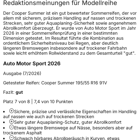
Redaktionsmeinungen für Modellreihe
Höchstgeschwindigkeit
270 km/h
Der Cooper Summer ist ein gut bewerteter Sommerreifen, der vor
Lastindex
97
allem mit sicherem, präzisem Handling auf nassen und trockenen
Strecken, sehr guter Aquaplaning-Sicherheit sowie angenehmem
Abrollkomfort überzeugt. Er wurde von Auto Motor Sport im Jahr
Höchstlast
730 kg
2026 in einer Sommerreifenprüfung in einer bestimmten
Dimension getestet. Im Resultat führte die Kombination aus
ordentlichem Sicherheitsniveau bei Regen, aber deutlich
Generelle Merkmale
längeren Bremswegen insbesondere auf trockener Fahrbahn
sowie leicht erhöhtem Rollwiderstand zu dem Gesamturteil "gut".
Fahrzeugtyp
PKW
Auto Motor Sport 2026
Verwendung
Sommerreifen
Ausgabe (7/2026)
Modellname
Summer
Getesteter Reifen:
Cooper Summer 195/55 R16 91V
Fahrzeugart
PKW & SUV
Fazit:
gut
Platz 7 von 8 | 7,4 von 10 Punkten
Weitere Eigenschaften
Sichere, präzise und verlässliche Eigenschaften im Handling
Schlauchtyp
TL
auf nassen wie auch auf trockenen Strecken
Sehr guter Aquaplaning-Schutz, guter Abrollkomfort
Etwas längere Bremswege auf Nässe, besonders aber auf
Zustand
Neureifen
trockenem Asphalt
Schwach hörbares Abrollgeräusch in Kurven, etwas