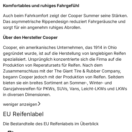
EPREL ID
2442688
Komfortables und ruhiges Fahrgefühl
Auch beim Fahrkomfort zeigt der Cooper Summer seine Stärken.
Allgemeine Produktsicherheit (GPSR)
Das asymmetrische Rippendesign reduziert Fahrgeräusche und
sorgt für ein angenehm ruhiges Abrollen.
Herstellerkontakt
Cooper Tire & Rubber Company España,
S.L., Mari Paz del Valle Madrid,
Über den Hersteller Cooper
www.coopertire.de
Cooper, ein amerikanisches Unternehmen, das 1914 in Ohio
gegründet wurde, ist auf die Herstellung von langlebigen Reifen
spezialisiert. Ursprünglich konzentrierte sich die Firma auf die
Produktion von Reperatursets für Reifen. Nach dem
Zusammenschluss mit der The Giant Tire & Rubber Company,
begann Cooper jedoch mit der Produktion von Reifen. Seitdem
bieten sie ein breites Sortiment an Sommer-, Winter- und
Ganzjahresreifen für PKWs, SUVs, Vans, Leicht-LKWs und LKWs
in diversen Dimensionen.
weniger anzeigen
EU Reifenlabel
Die Bestandteile des EU Reifenlabels im Überblick