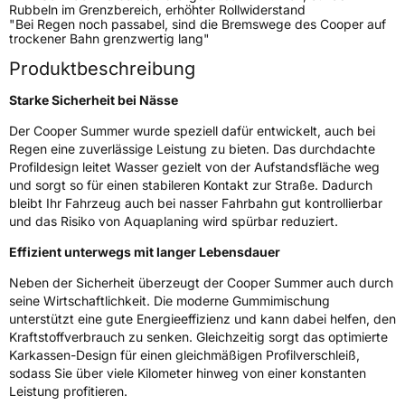
Rubbeln im Grenzbereich, erhöhter Rollwiderstand
Verstärkt
XL
"Bei Regen noch passabel, sind die Bremswege des Cooper auf
trockener Bahn grenzwertig lang"
Elektro
Ja
Produktbeschreibung
Starke Sicherheit bei Nässe
EU Label
Der Cooper Summer wurde speziell dafür entwickelt, auch bei
Regen eine zuverlässige Leistung zu bieten. Das durchdachte
Effizienz
B
Profildesign leitet Wasser gezielt von der Aufstandsfläche weg
und sorgt so für einen stabileren Kontakt zur Straße. Dadurch
Nasshaftung
B
bleibt Ihr Fahrzeug auch bei nasser Fahrbahn gut kontrollierbar
und das Risiko von Aquaplaning wird spürbar reduziert.
Rollgeräusch (Klasse)
B
Effizient unterwegs mit langer Lebensdauer
Rollgeräusch (dB)
71
Neben der Sicherheit überzeugt der Cooper Summer auch durch
seine Wirtschaftlichkeit. Die moderne Gummimischung
Fahrzeugklasse
C1
unterstützt eine gute Energieeffizienz und kann dabei helfen, den
Kraftstoffverbrauch zu senken. Gleichzeitig sorgt das optimierte
3PMSF / Schneeflockensymbol / Alpine-Symbol
Nein
Karkassen-Design für einen gleichmäßigen Profilverschleiß,
sodass Sie über viele Kilometer hinweg von einer konstanten
Leistung profitieren.
Eisgrip
Nein