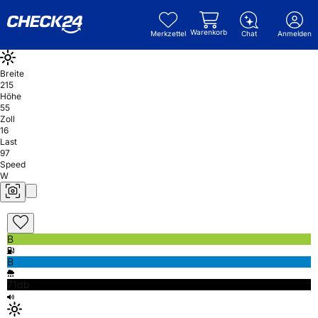
Warenkorb
Merkzettel
Chat
Anmelden
Breite
215
Höhe
55
Zoll
16
Last
97
Speed
W
B
B
71db