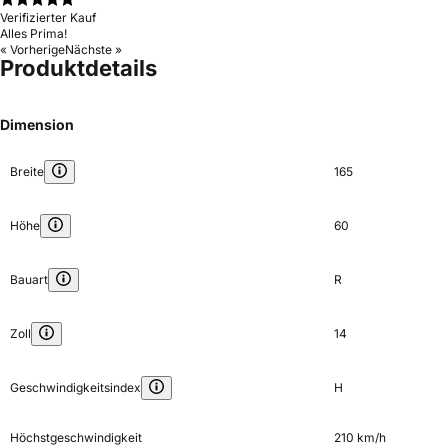
Verifizierter Kauf
Alles Prima!
« Vorherige
Nächste »
Produktdetails
Dimension
Breite
165
Höhe
60
Bauart
R
Zoll
14
Geschwindigkeitsindex
H
Höchstgeschwindigkeit
210 km/h