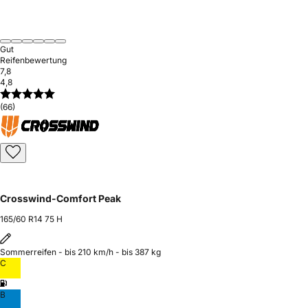
Gut
Reifenbewertung
7,8
4,8
(66)
Crosswind-Comfort Peak
165/60 R14 75 H
Sommerreifen - bis 210 km/h - bis 387 kg
C
B