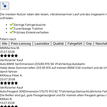
Die meisten Nutzer loben den leisen, vibrationsarmen Lauf und das insgesamt r
zufrieden.
Geringe Fahrgeräusche
Zuverlässige Traktion
Präzises Einlenkverhalten
Filtern nach
Alle
Preis-Leistung
Lautstärke
Qualität
Fahrgefühl
Grip
Nasshaf
MM
Martina M.
31.07.2026
Verifizierter Kauf
Auto:
BMW 5er
Dimension:
205/65 R15 94 V
Fahrtentyp:
Autobahn
Habe diese Sommerreifen 205 65 R15 auf meinen BMW E34 montiert und da ich 
damit fahren
KK
Klaus Peter K.
23.07.2026
Verifizierter Kauf
Auto:
Peugeot 306
Dimension:
175/70 R13 82 T
Fahrtentyp:
Gemischt
Jährliche Fah
Die Reifen sind gut, gute Passgenauigkeit und für meinen alten Peugeot genau ri
KR
Ken R.
13.07.2026