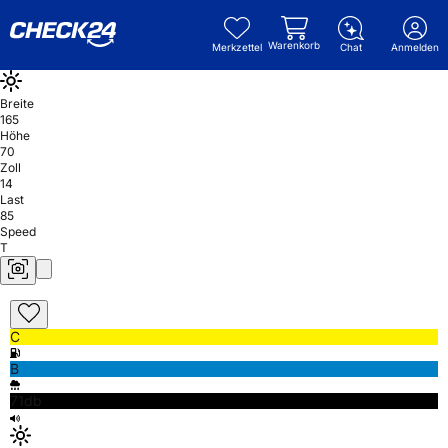
Warenkorb
Merkzettel
Chat
Anmelden
Breite
165
Höhe
70
Zoll
14
Last
85
Speed
T
C
B
71db