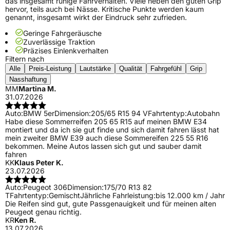
das insgesamt ruhige Fahrverhalten. Viele heben den guten Grip
hervor, teils auch bei Nässe. Kritische Punkte werden kaum
genannt, insgesamt wirkt der Eindruck sehr zufrieden.
Geringe Fahrgeräusche
Zuverlässige Traktion
Präzises Einlenkverhalten
Filtern nach
Alle
Preis-Leistung
Lautstärke
Qualität
Fahrgefühl
Grip
Nasshaftung
MM
Martina M.
31.07.2026
Auto:
BMW 5er
Dimension:
205/65 R15 94 V
Fahrtentyp:
Autobahn
Habe diese Sommerreifen 205 65 R15 auf meinen BMW E34
montiert und da ich sie gut finde und sich damit fahren lässt hat
mein zweiter BMW E39 auch diese Sommereifen 225 55 R16
bekommen. Meine Autos lassen sich gut und sauber damit
fahren
KK
Klaus Peter K.
23.07.2026
Auto:
Peugeot 306
Dimension:
175/70 R13 82
T
Fahrtentyp:
Gemischt
Jährliche Fahrleistung:
bis 12.000 km / Jahr
Die Reifen sind gut, gute Passgenauigkeit und für meinen alten
Peugeot genau richtig.
KR
Ken R.
13.07.2026