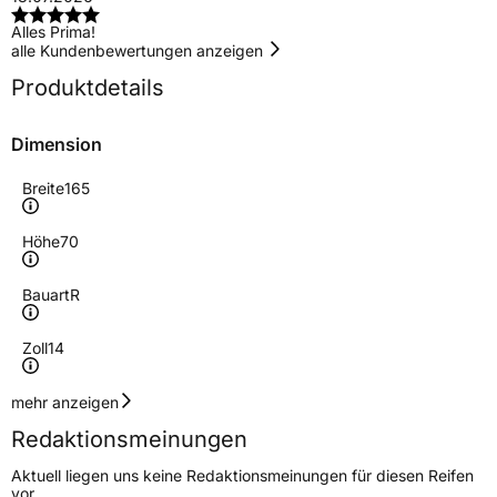
Alles Prima!
alle Kundenbewertungen anzeigen
Produktdetails
Dimension
Breite
165
Höhe
70
Bauart
R
Zoll
14
Geschwindigkeitsindex
T
mehr anzeigen
Redaktionsmeinungen
Höchstgeschwindigkeit
190 km/h
Aktuell liegen uns keine Redaktionsmeinungen für diesen Reifen
Lastindex
85
vor.