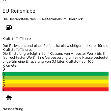
Höchstlast
515 kg
EU Reifenlabel
Die Bestandteile des EU Reifenlabels im Überblick
Generelle Merkmale
Fahrzeugtyp
PKW
Verwendung
Sommerreifen
Kraftstoffeffizienz
Modellname
Comfort Peak
Der Rollwiderstand eines Reifens ist ein wichtiger Indikator für die
Kraftstoffeffizienz.
Fahrzeugart
PKW & SUV
Die Einstufung erfolgt in fünf Klassen: von A (bester Wert) bis E
(schlechtester Wert). Eine Verbesserung um eine Klasse bedeutet
ungefähr eine Einsparung von 0,1 Liter Kraftstoff auf 100
Kilometer.
Weitere Eigenschaften
A
Schlauchtyp
TL
B
C
D
Zustand
Neureifen
E
Verstärkt
XL
Nasshaftung