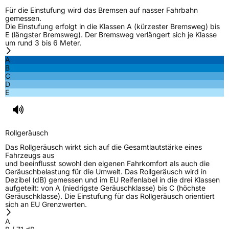
EU Label
Für die Einstufung wird das Bremsen auf nasser Fahrbahn
gemessen.
Die Einstufung erfolgt in die Klassen A (kürzester Bremsweg) bis
Effizienz
C
E (längster Bremsweg). Der Bremsweg verlängert sich je Klasse
um rund 3 bis 6 Meter.
Nasshaftung
B
A
B
C
Rollgeräusch (Klasse)
B
D
E
Rollgeräusch (dB)
71
Fahrzeugklasse
C1
Rollgeräusch
3PMSF / Schneeflockensymbol / Alpine-Symbol
Nein
Das Rollgeräusch wirkt sich auf die Gesamtlautstärke eines
Fahrzeugs aus
und beeinflusst sowohl den eigenen Fahrkomfort als auch die
EPREL ID
2210644
Geräuschbelastung für die Umwelt. Das Rollgeräusch wird in
Dezibel (dB) gemessen und im EU Reifenlabel in die drei Klassen
Allgemeine Produktsicherheit (GPSR)
aufgeteilt: von A (niedrigste Geräuschklasse) bis C (höchste
Geräuschklasse). Die Einstufung für das Rollgeräusch orientiert
sich an EU Grenzwerten.
Herstellerkontakt
Linglong Germany GmbH, Bahnhofstraße 8,
30159 Hannover, Deutschland,
A
LLG_info@linglong.cn