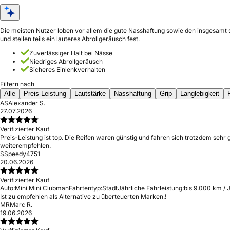
Die meisten Nutzer loben vor allem die gute Nasshaftung sowie den insgesamt s
und stellen teils ein lauteres Abrollgeräusch fest.
Zuverlässiger Halt bei Nässe
Niedriges Abrollgeräusch
Sicheres Einlenkverhalten
Filtern nach
Alle
Preis-Leistung
Lautstärke
Nasshaftung
Grip
Langlebigkeit
AS
Alexander S.
27.07.2026
Verifizierter Kauf
Preis-Leistung ist top. Die Reifen waren günstig und fahren sich trotzdem sehr 
weiterempfehlen.
S
Speedy4751
20.06.2026
Verifizierter Kauf
Auto:
Mini Mini Clubman
Fahrtentyp:
Stadt
Jährliche Fahrleistung:
bis 9.000 km / 
Ist zu empfehlen als Alternative zu überteuerten Marken.!
MR
Marc R.
19.06.2026