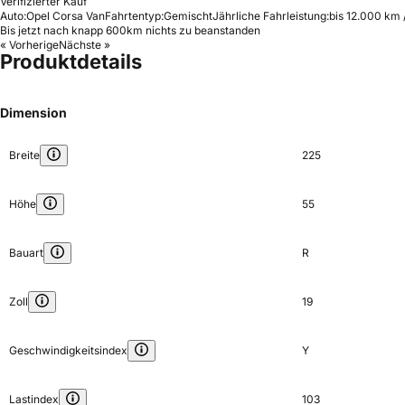
Verifizierter Kauf
Auto:
Opel Corsa Van
Fahrtentyp:
Gemischt
Jährliche Fahrleistung:
bis 12.000 km 
Bis jetzt nach knapp 600km nichts zu beanstanden
« Vorherige
Nächste »
Produktdetails
Dimension
Breite
225
Höhe
55
Bauart
R
Zoll
19
Geschwindigkeitsindex
Y
Lastindex
103