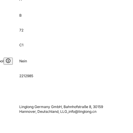
B
72
C1
ol
Nein
2212985
Linglong Germany GmbH, Bahnhofstraße 8, 30159
Hannover, Deutschland, LLG_info@linglong.cn