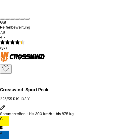
Gut
Reifenbewertung
7,8
4,7
(37)
Crosswind-Sport Peak
225/55 R19 103 Y
Sommerreifen - bis 300 km/h - bis 875 kg
C
A