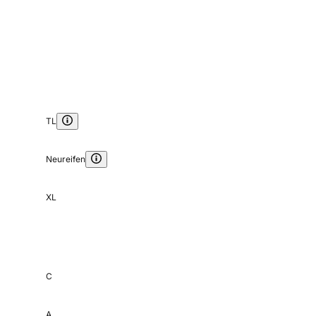
TL
Neureifen
XL
C
A