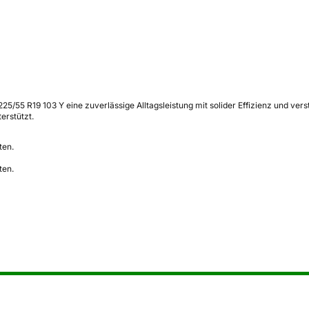
5/55 R19 103 Y eine zuverlässige Alltagsleistung mit solider Effizienz und ver
erstützt.
ten.
ten.