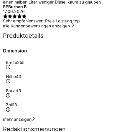
einen halben Liter weniger Diesel kaum zu glauben
BB
Burhan B.
17.06.2026
Sehr empfehlenswert Preis Leistung top
alle Kundenbewertungen anzeigen
Produktdetails
Dimension
Breite
255
Höhe
40
Bauart
R
Zoll
18
Geschwindigkeitsindex
W
mehr anzeigen
Redaktionsmeinungen