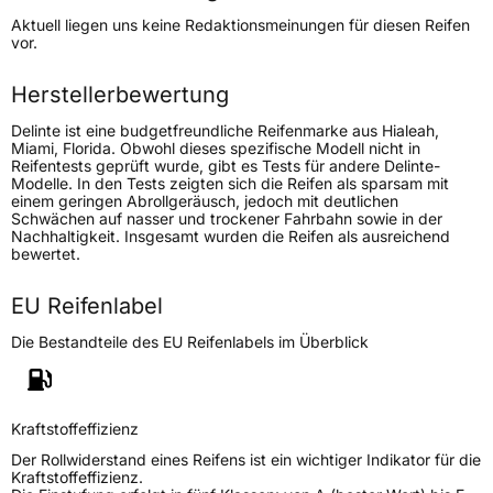
Höchstgeschwindigkeit
270 km/h
Aktuell liegen uns keine Redaktionsmeinungen für diesen Reifen
Lastindex
99
vor.
Höchstlast
775 kg
Herstellerbewertung
Delinte ist eine budgetfreundliche Reifenmarke aus Hialeah,
Generelle Merkmale
Miami, Florida. Obwohl dieses spezifische Modell nicht in
Reifentests geprüft wurde, gibt es Tests für andere Delinte-
Fahrzeugtyp
PKW
Modelle. In den Tests zeigten sich die Reifen als sparsam mit
einem geringen Abrollgeräusch, jedoch mit deutlichen
Verwendung
Sommerreifen
Schwächen auf nasser und trockener Fahrbahn sowie in der
Nachhaltigkeit. Insgesamt wurden die Reifen als ausreichend
Modellname
DS 2
bewertet.
Fahrzeugart
PKW & SUV
EU Reifenlabel
Weitere Eigenschaften
Die Bestandteile des EU Reifenlabels im Überblick
Schlauchtyp
TL
Kraftstoffeffizienz
Zustand
Neureifen
Der Rollwiderstand eines Reifens ist ein wichtiger Indikator für die
Kraftstoffeffizienz.