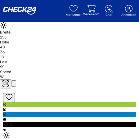
Warenkorb
Merkzettel
Chat
Anmelden
Breite
255
Höhe
40
Zoll
18
Last
99
Speed
W
B
B
72db