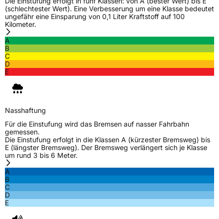
Die Einstufung erfolgt in fünf Klassen: von A (bester Wert) bis E
EU Label
(schlechtester Wert). Eine Verbesserung um eine Klasse bedeutet
ungefähr eine Einsparung von 0,1 Liter Kraftstoff auf 100
Kilometer.
Effizienz
B
A
B
Nasshaftung
B
C
D
E
Rollgeräusch (Klasse)
B
Rollgeräusch (dB)
72
Fahrzeugklasse
C1
Nasshaftung
Für die Einstufung wird das Bremsen auf nasser Fahrbahn
gemessen.
3PMSF / Schneeflockensymbol / Alpine-Symbol
Nein
Die Einstufung erfolgt in die Klassen A (kürzester Bremsweg) bis
E (längster Bremsweg). Der Bremsweg verlängert sich je Klasse
um rund 3 bis 6 Meter.
EPREL ID
1330763
A
Allgemeine Produktsicherheit (GPSR)
B
C
D
Herstellerkontakt
SENTURY TIRE SL, Paseo Castellana 90
E
28046 Madrid Spanien,
hellen.yang@senturytire.com