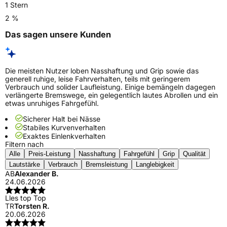
1 Stern
2 %
Das sagen unsere Kunden
Die meisten Nutzer loben Nasshaftung und Grip sowie das
generell ruhige, leise Fahrverhalten, teils mit geringerem
Verbrauch und solider Laufleistung. Einige bemängeln dagegen
verlängerte Bremswege, ein gelegentlich lautes Abrollen und ein
etwas unruhiges Fahrgefühl.
Sicherer Halt bei Nässe
Stabiles Kurvenverhalten
Exaktes Einlenkverhalten
Filtern nach
Alle
Preis-Leistung
Nasshaftung
Fahrgefühl
Grip
Qualität
Lautstärke
Verbrauch
Bremsleistung
Langlebigkeit
AB
Alexander B.
24.06.2026
Lles top Top
TR
Torsten R.
20.06.2026