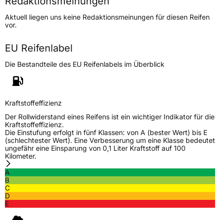
Redaktionsmeinungen
Höchstgeschwindigkeit
270 km/h
Aktuell liegen uns keine Redaktionsmeinungen für diesen Reifen
Lastindex
84
vor.
Höchstlast
500 kg
EU Reifenlabel
Die Bestandteile des EU Reifenlabels im Überblick
Generelle Merkmale
Fahrzeugtyp
PKW
Verwendung
Sommerreifen
Kraftstoffeffizienz
Modellname
DH202
Der Rollwiderstand eines Reifens ist ein wichtiger Indikator für die
Kraftstoffeffizienz.
Fahrzeugart
PKW & SUV
Die Einstufung erfolgt in fünf Klassen: von A (bester Wert) bis E
(schlechtester Wert). Eine Verbesserung um eine Klasse bedeutet
ungefähr eine Einsparung von 0,1 Liter Kraftstoff auf 100
Kilometer.
Weitere Eigenschaften
A
Schlauchtyp
TL
B
C
D
Zustand
Neureifen
E