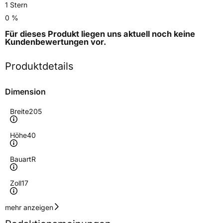
1 Stern
0 %
Für dieses Produkt liegen uns aktuell noch keine
Kundenbewertungen
vor.
Produktdetails
Dimension
Breite
205
Höhe
40
Bauart
R
Zoll
17
Geschwindigkeitsindex
W
mehr anzeigen