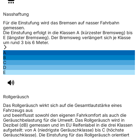
Verstärkt
XL
Nasshaftung
EU Label
Für die Einstufung wird das Bremsen auf nasser Fahrbahn
gemessen.
Die Einstufung erfolgt in die Klassen A (kürzester Bremsweg) bis
Effizienz
D
E (längster Bremsweg). Der Bremsweg verlängert sich je Klasse
um rund 3 bis 6 Meter.
Nasshaftung
B
A
B
C
Rollgeräusch (Klasse)
B
D
E
Rollgeräusch (dB)
72
Fahrzeugklasse
C1
Rollgeräusch
3PMSF / Schneeflockensymbol / Alpine-Symbol
Nein
Das Rollgeräusch wirkt sich auf die Gesamtlautstärke eines
Fahrzeugs aus
und beeinflusst sowohl den eigenen Fahrkomfort als auch die
Eisgrip
Nein
Geräuschbelastung für die Umwelt. Das Rollgeräusch wird in
Dezibel (dB) gemessen und im EU Reifenlabel in die drei Klassen
EPREL ID
1831494
aufgeteilt: von A (niedrigste Geräuschklasse) bis C (höchste
Geräuschklasse). Die Einstufung für das Rollgeräusch orientiert