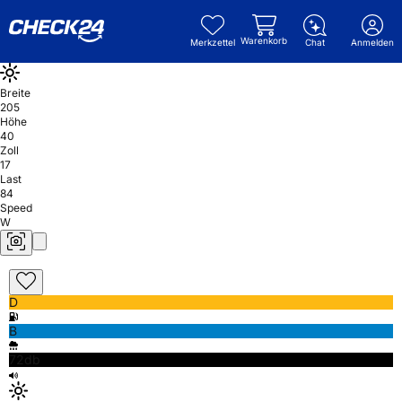
Warenkorb
Merkzettel
Chat
Anmelden
Breite
205
Höhe
40
Zoll
17
Last
84
Speed
W
D
B
72db