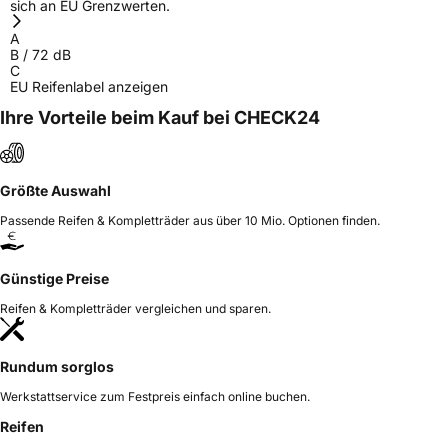
Allgemeine Produktsicherheit (GPSR)
sich an EU Grenzwerten.
A
Herstellerkontakt
Triangle Tyre Co. LTD, Via Mauro Macchi 27
B
/
72
dB
20124 Milan Italy,
C
mirco.spiniella@triangle.com.cn
EU Reifenlabel anzeigen
Ihre Vorteile beim Kauf bei CHECK24
Größte Auswahl
Passende Reifen & Kompletträder aus über 10 Mio. Optionen finden.
Günstige Preise
Reifen & Kompletträder vergleichen und sparen.
Rundum sorglos
Werkstattservice zum Festpreis einfach online buchen.
Reifen