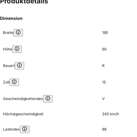
Produktdetails
Dimension
Breite
195
Höhe
60
Bauart
R
Zoll
15
Geschwindigkeitsindex
V
Höchstgeschwindigkeit
240 km/h
Lastindex
88