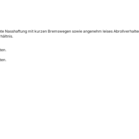
te Nasshaftung mit kurzen Bremswegen sowie angenehm leises Abrollverhalten. 
hältnis.
ten.
ten.