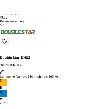
Okay
Reifenbewertung
5,7
Double Star-DH03
195/60 R15 88 V
Sommerreifen - bis 240 km/h - bis 560 kg
D
B
70dB