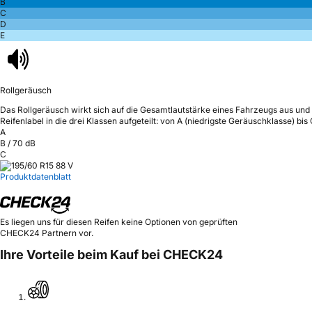
B
C
D
E
Rollgeräusch
Das Rollgeräusch wirkt sich auf die Gesamtlautstärke eines Fahrzeugs aus
und 
Reifenlabel in die drei Klassen aufgeteilt: von A (niedrigste Geräuschklasse) bi
A
B
/
70
dB
C
Produktdatenblatt
Es liegen uns für diesen Reifen keine Optionen von geprüften
CHECK24 Partnern vor.
Ihre Vorteile beim Kauf bei CHECK24