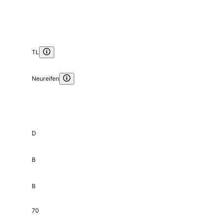
TL
Neureifen
D
B
B
70