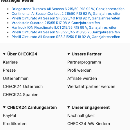
Testsieger Reifen
Bridgestone Turanza All Season 6 215/50 R18 92 W, Ganzjahresreifen
Continental AllSeasonContact 2 215/50 R18 92 W, Ganzjahresreifen
Pirelli Cinturato All Season SF3 225/40 R18 92 Y, Ganzjahresreifen
Vredestein Quatrac 215/55 R17 98 V, Ganzjahresreifen
Hankook ION Flexclimate IL01 215/55 R18 99 V, Ganzjahresreifen
Pirelli Cinturato All Season SF3 225/45 R18 95 Y, Ganzjahresreifen
Pirelli Cinturato All Season SF3 215/50 R18 92 W, Ganzjahresreifen
Über CHECK24
Unsere Partner
Karriere
Partnerprogramm
Presse
Profi werden
Unternehmen
Affiliate werden
CHECK24 Österreich
Werkstattpartner werden
CHECK24 Spanien
CHECK24 Zahlungsarten
Unser Engagement
PayPal
Nachhaltigkeit
Kreditkarten
CHECK24
hilft
Kindern