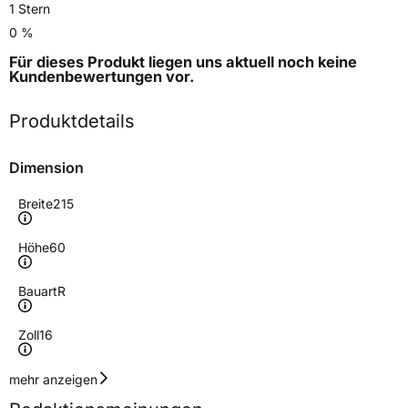
1 Stern
0 %
Für dieses Produkt liegen uns aktuell noch keine
Kundenbewertungen
vor.
Produktdetails
Dimension
Breite
215
Höhe
60
Bauart
R
Zoll
16
Geschwindigkeitsindex
H
mehr anzeigen