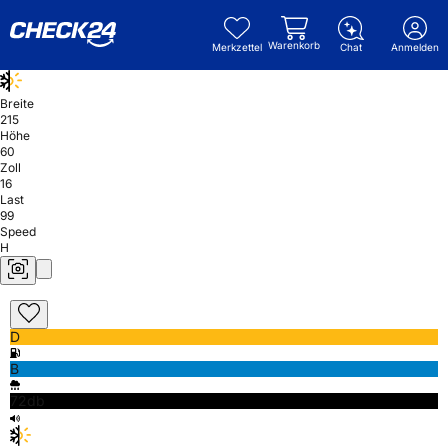
Warenkorb
Merkzettel
Chat
Anmelden
Breite
215
Höhe
60
Zoll
16
Last
99
Speed
H
D
B
72db