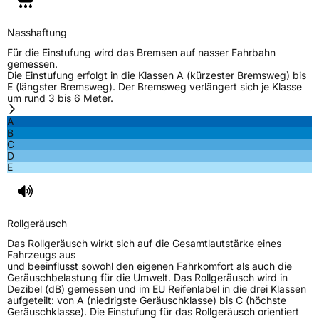
M+S
Ja
Verstärkt
XL
Nasshaftung
Für die Einstufung wird das Bremsen auf nasser Fahrbahn
gemessen.
EU Label
Die Einstufung erfolgt in die Klassen A (kürzester Bremsweg) bis
E (längster Bremsweg). Der Bremsweg verlängert sich je Klasse
um rund 3 bis 6 Meter.
Effizienz
D
A
B
Nasshaftung
B
C
D
E
Rollgeräusch (Klasse)
B
Rollgeräusch (dB)
72
Rollgeräusch
Fahrzeugklasse
C1
Das Rollgeräusch wirkt sich auf die Gesamtlautstärke eines
Fahrzeugs aus
3PMSF / Schneeflockensymbol / Alpine-Symbol
Ja
und beeinflusst sowohl den eigenen Fahrkomfort als auch die
Geräuschbelastung für die Umwelt. Das Rollgeräusch wird in
Dezibel (dB) gemessen und im EU Reifenlabel in die drei Klassen
EPREL ID
532230
aufgeteilt: von A (niedrigste Geräuschklasse) bis C (höchste
Geräuschklasse). Die Einstufung für das Rollgeräusch orientiert