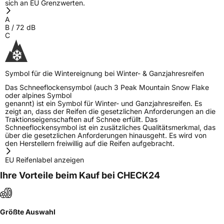
Allgemeine Produktsicherheit (GPSR)
sich an EU Grenzwerten.
A
Herstellerkontakt
DOUBLESTAR EUROPE B.V., Joop
B
/
72
dB
Geesinkweg 901 Niederlande,
C
overseas@doublestar.com.cn
Symbol für die Wintereignung bei Winter- & Ganzjahresreifen
Das Schneeflockensymbol (auch 3 Peak Mountain Snow Flake
oder alpines Symbol
genannt) ist ein Symbol für Winter- und Ganzjahresreifen. Es
zeigt an, dass der Reifen die gesetzlichen Anforderungen an die
Traktionseigenschaften auf Schnee erfüllt. Das
Schneeflockensymbol ist ein zusätzliches Qualitätsmerkmal, das
über die gesetzlichen Anforderungen hinausgeht. Es wird von
den Herstellern freiwillig auf die Reifen aufgebracht.
EU Reifenlabel anzeigen
Ihre Vorteile beim Kauf bei CHECK24
Größte Auswahl