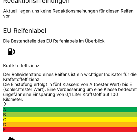
Redaktionsmeinungen
Höchstgeschwindigkeit
210 km/h
Aktuell liegen uns keine Redaktionsmeinungen für diesen Reifen
Lastindex
99
vor.
Höchstlast
775 kg
EU Reifenlabel
Die Bestandteile des EU Reifenlabels im Überblick
Generelle Merkmale
Fahrzeugtyp
PKW
Verwendung
Ganzjahresreifen
Kraftstoffeffizienz
Modellname
DLA01
Der Rollwiderstand eines Reifens ist ein wichtiger Indikator für die
Kraftstoffeffizienz.
Fahrzeugart
PKW & SUV
Die Einstufung erfolgt in fünf Klassen: von A (bester Wert) bis E
(schlechtester Wert). Eine Verbesserung um eine Klasse bedeutet
ungefähr eine Einsparung von 0,1 Liter Kraftstoff auf 100
Kilometer.
Weitere Eigenschaften
A
Schlauchtyp
TL
B
C
D
Zustand
Neureifen
E