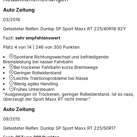
Höchstgeschwindigkeit
300 km/h
Auto Zeitung
Lastindex
99
03/2016
Höchstlast
775 kg
Getesteter Reifen:
Dunlop SP Sport Maxx RT 225/40R18 92Y
Gewicht (in kg)
11 kg
Fazit:
sehr empfehlenswert
Platz 4 von 14 | 246 von 300 Punkten
Generelle Merkmale
Spontane Richtungswechsel und befriedigende
Fahrzeugtyp
PKW
Bremsleistung bei nasser Fahrbahn
Bei trockener Fahrbahn kurze Bremswege
Verwendung
Sommerreifen
Geringer Rollwiderstand
Leichte Traktionsprobleme bei Nässe
Modellname
SP Sport Maxx RT
Wenig agiles Handling
Fahrzeugart
PKW & SUV
Frühes Untersteuern
"Ausgewogen im Trockenen, geringer Rollwiderstand. Ist es nass,
überzeugt der Sport Maxx RT nicht immer."
Weitere Eigenschaften
Auto Zeitung
09/2015
Schlauchtyp
TL
Getesteter Reifen:
Dunlop SP Sport Maxx RT 225/50R17
Zustand
Neureifen