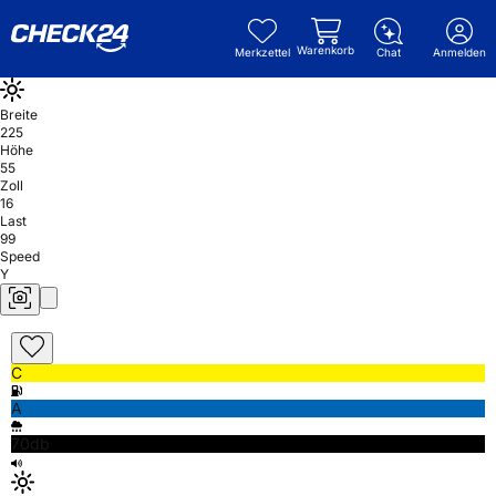
Warenkorb
Merkzettel
Chat
Anmelden
Breite
225
Höhe
55
Zoll
16
Last
99
Speed
Y
C
A
70db