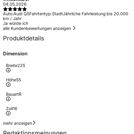
04.05.2026
Auto:
Audi Q5
Fahrtentyp:
Stadt
Jährliche Fahrleistung:
bis 20.000
km / Jahr
Ja würde ich
alle Kundenbewertungen anzeigen
Produktdetails
Dimension
Breite
225
Höhe
55
Bauart
R
Zoll
16
Geschwindigkeitsindex
Y
mehr anzeigen
Redaktionsmeinungen