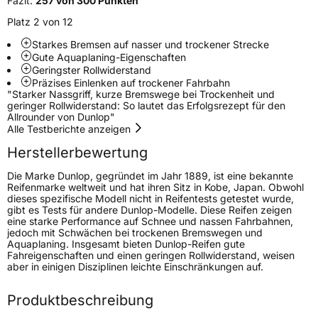
Fazit:
257 von 300 Punkten
Platz 2 von 12
Verstärkt
XL
Starkes Bremsen auf nasser und trockener Strecke
Gute Aquaplaning-Eigenschaften
Felgenschutz
MFS
Geringster Rollwiderstand
Präzises Einlenken auf trockener Fahrbahn
"Starker Nassgriff, kurze Bremswege bei Trockenheit und
EU Label
geringer Rollwiderstand: So lautet das Erfolgsrezept für den
Allrounder von Dunlop"
Alle Testberichte anzeigen
Effizienz
C
Herstellerbewertung
Nasshaftung
A
Die Marke Dunlop, gegründet im Jahr 1889, ist eine bekannte
Reifenmarke weltweit und hat ihren Sitz in Kobe, Japan. Obwohl
dieses spezifische Modell nicht in Reifentests getestet wurde,
Rollgeräusch (Klasse)
B
gibt es Tests für andere Dunlop-Modelle. Diese Reifen zeigen
eine starke Performance auf Schnee und nassen Fahrbahnen,
jedoch mit Schwächen bei trockenen Bremswegen und
Rollgeräusch (dB)
70
Aquaplaning. Insgesamt bieten Dunlop-Reifen gute
Fahrzeugklasse
C1
Fahreigenschaften und einen geringen Rollwiderstand, weisen
aber in einigen Disziplinen leichte Einschränkungen auf.
3PMSF / Schneeflockensymbol / Alpine-Symbol
Nein
Produktbeschreibung