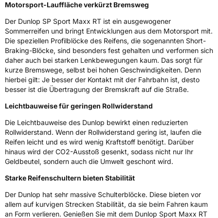
Eisgrip
Nein
Motorsport-Lauffläche verkürzt Bremsweg
EPREL ID
612531
Der Dunlop SP Sport Maxx RT ist ein ausgewogener
Sommerreifen und bringt Entwicklungen aus dem Motorsport mit.
Allgemeine Produktsicherheit (GPSR)
Die speziellen Profilblöcke des Reifens, die sogenannten Short-
Braking-Blöcke, sind besonders fest gehalten und verformen sich
Herstellerkontakt
Goodyear S.A. Innovation Center, Avenue
daher auch bei starken Lenkbewegungen kaum. Das sorgt für
Gordon Smith 7750 Colmar-Berg Luxemburg,
kurze Bremswege, selbst bei hohen Geschwindigkeiten. Denn
www.goodyear.eu
hierbei gilt: Je besser der Kontakt mit der Fahrbahn ist, desto
besser ist die Übertragung der Bremskraft auf die Straße.
Leichtbauweise für geringen Rollwiderstand
Die Leichtbauweise des Dunlop bewirkt einen reduzierten
Rollwiderstand. Wenn der Rollwiderstand gering ist, laufen die
Reifen leicht und es wird wenig Kraftstoff benötigt. Darüber
hinaus wird der CO2-Ausstoß gesenkt, sodass nicht nur Ihr
Geldbeutel, sondern auch die Umwelt geschont wird.
Starke Reifenschultern bieten Stabilität
Der Dunlop hat sehr massive Schulterblöcke. Diese bieten vor
allem auf kurvigen Strecken Stabilität, da sie beim Fahren kaum
an Form verlieren. Genießen Sie mit dem Dunlop Sport Maxx RT