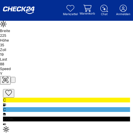
Warenkorb
Merkzettel
Chat
Anmelden
Breite
225
Höhe
35
Zoll
19
Last
88
Speed
Y
C
C
72db