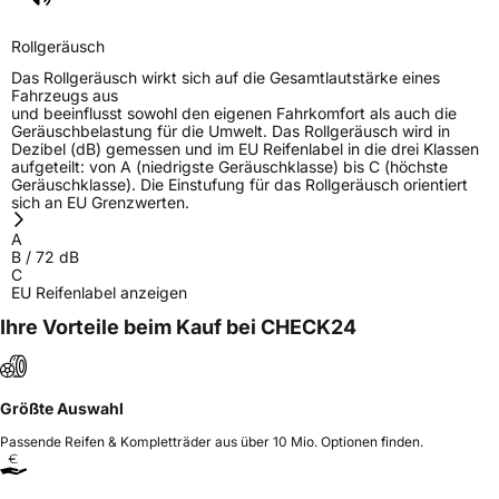
Herstellerkontakt
FAMM COMMERCE D.O.O., Allee Louise Van
Den Plas 3 1200 Brussels Belgien,
Rollgeräusch
linkan.eulogin@gmail.com
Das Rollgeräusch wirkt sich auf die Gesamtlautstärke eines
Fahrzeugs aus
und beeinflusst sowohl den eigenen Fahrkomfort als auch die
Geräuschbelastung für die Umwelt. Das Rollgeräusch wird in
Dezibel (dB) gemessen und im EU Reifenlabel in die drei Klassen
aufgeteilt: von A (niedrigste Geräuschklasse) bis C (höchste
Geräuschklasse). Die Einstufung für das Rollgeräusch orientiert
sich an EU Grenzwerten.
A
B
/
72
dB
C
EU Reifenlabel anzeigen
Ihre Vorteile beim Kauf bei CHECK24
Größte Auswahl
Passende Reifen & Kompletträder aus über 10 Mio. Optionen finden.