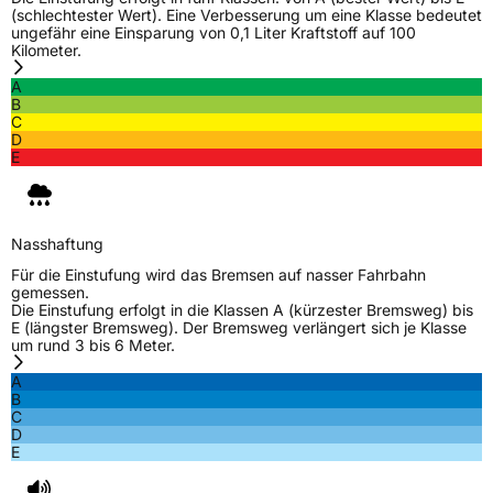
Verstärkt
XL
(schlechtester Wert). Eine Verbesserung um eine Klasse bedeutet
ungefähr eine Einsparung von 0,1 Liter Kraftstoff auf 100
Kilometer.
EU Label
A
B
C
Effizienz
C
D
E
Nasshaftung
C
Rollgeräusch (Klasse)
B
Nasshaftung
Für die Einstufung wird das Bremsen auf nasser Fahrbahn
Rollgeräusch (dB)
72
gemessen.
Die Einstufung erfolgt in die Klassen A (kürzester Bremsweg) bis
Fahrzeugklasse
C1
E (längster Bremsweg). Der Bremsweg verlängert sich je Klasse
um rund 3 bis 6 Meter.
3PMSF / Schneeflockensymbol / Alpine-Symbol
Nein
A
B
C
EPREL ID
1176697
D
E
Allgemeine Produktsicherheit (GPSR)