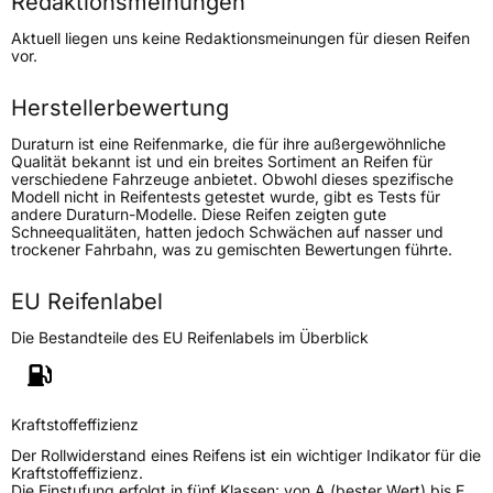
Redaktionsmeinungen
Höchstgeschwindigkeit
300 km/h
Aktuell liegen uns keine Redaktionsmeinungen für diesen Reifen
Lastindex
88
vor.
Höchstlast
560 kg
Herstellerbewertung
Duraturn ist eine Reifenmarke, die für ihre außergewöhnliche
Generelle Merkmale
Qualität bekannt ist und ein breites Sortiment an Reifen für
verschiedene Fahrzeuge anbietet. Obwohl dieses spezifische
Fahrzeugtyp
PKW
Modell nicht in Reifentests getestet wurde, gibt es Tests für
andere Duraturn-Modelle. Diese Reifen zeigten gute
Verwendung
Sommerreifen
Schneequalitäten, hatten jedoch Schwächen auf nasser und
trockener Fahrbahn, was zu gemischten Bewertungen führte.
Modellname
Mozzo Sport
Fahrzeugart
PKW & SUV
EU Reifenlabel
Die Bestandteile des EU Reifenlabels im Überblick
Weitere Eigenschaften
Schlauchtyp
TL
Kraftstoffeffizienz
Zustand
Neureifen
Der Rollwiderstand eines Reifens ist ein wichtiger Indikator für die
Kraftstoffeffizienz.
Die Einstufung erfolgt in fünf Klassen: von A (bester Wert) bis E