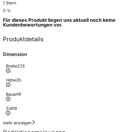
1 Stern
0 %
Für dieses Produkt liegen uns aktuell noch keine
Kundenbewertungen
vor.
Produktdetails
Dimension
Breite
225
Höhe
35
Bauart
R
Zoll
19
Geschwindigkeitsindex
Y
mehr anzeigen