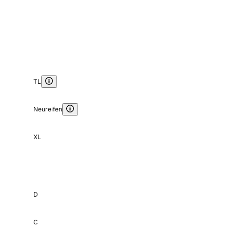
TL
Neureifen
XL
D
C