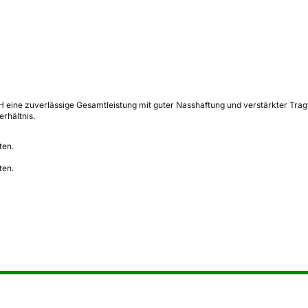
ine zuverlässige Gesamtleistung mit guter Nasshaftung und verstärkter Tragfähi
rhältnis.
ten.
ten.