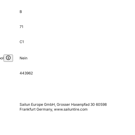
B
71
C1
ol
Nein
443962
Sailun Europe GmbH, Grosser Hasenpfad 30 60598
Frankfurt Germany, www.sailuntire.com