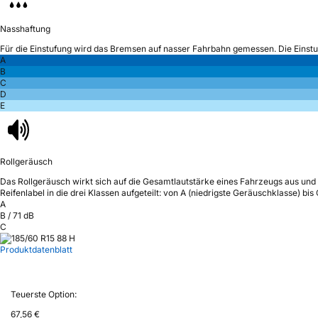
Nasshaftung
Für die Einstufung wird das Bremsen auf nasser Fahrbahn gemessen.
Die Einst
A
B
C
D
E
Rollgeräusch
Das Rollgeräusch wirkt sich auf die Gesamtlautstärke eines Fahrzeugs aus
und 
Reifenlabel in die drei Klassen aufgeteilt: von A (niedrigste Geräuschklasse) bi
A
B
/
71
dB
C
Produktdatenblatt
Teuerste Option:
67,56 €