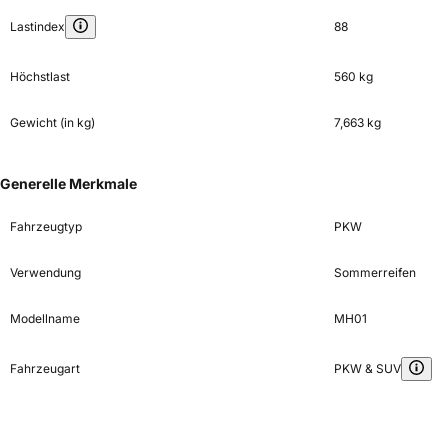
Lastindex
88
Höchstlast
560 kg
Gewicht (in kg)
7,663 kg
Generelle Merkmale
Fahrzeugtyp
PKW
Verwendung
Sommerreifen
Modellname
MH01
Fahrzeugart
PKW & SUV