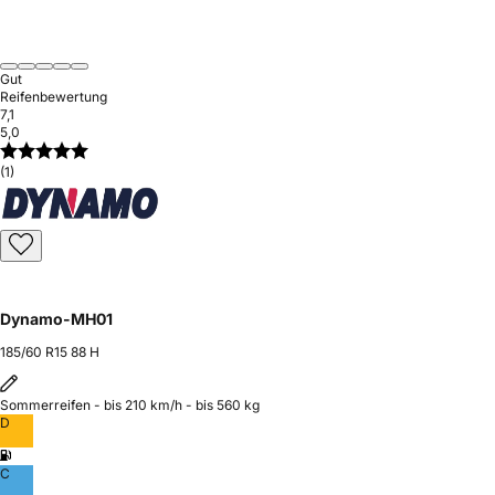
Gut
Reifenbewertung
7,1
5,0
(1)
Dynamo-MH01
185/60 R15 88 H
Sommerreifen - bis 210 km/h - bis 560 kg
D
C