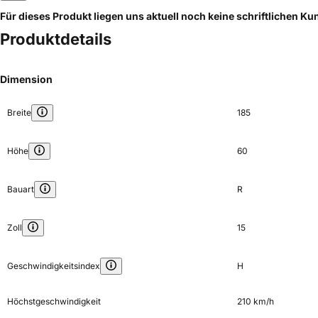
Für dieses Produkt liegen uns aktuell noch keine schriftlichen 
Produktdetails
Dimension
Breite
185
Höhe
60
Bauart
R
Zoll
15
Geschwindigkeitsindex
H
Höchstgeschwindigkeit
210 km/h