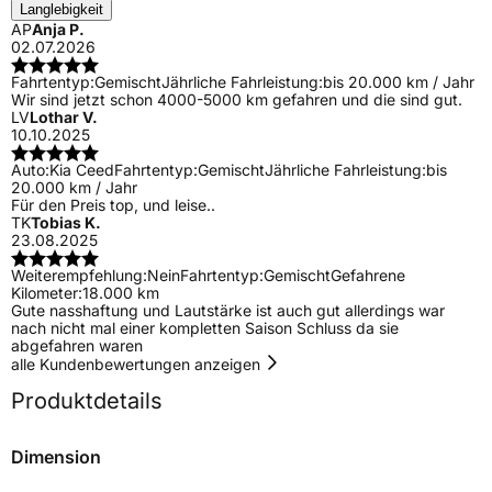
Langlebigkeit
AP
Anja P.
02.07.2026
Fahrtentyp:
Gemischt
Jährliche Fahrleistung:
bis 20.000 km / Jahr
Wir sind jetzt schon 4000-5000 km gefahren und die sind gut.
LV
Lothar V.
10.10.2025
Auto:
Kia Ceed
Fahrtentyp:
Gemischt
Jährliche Fahrleistung:
bis
20.000 km / Jahr
Für den Preis top, und leise..
TK
Tobias K.
23.08.2025
Weiterempfehlung:
Nein
Fahrtentyp:
Gemischt
Gefahrene
Kilometer:
18.000 km
Gute nasshaftung und Lautstärke ist auch gut allerdings war
nach nicht mal einer kompletten Saison Schluss da sie
abgefahren waren
alle Kundenbewertungen anzeigen
Produktdetails
Dimension