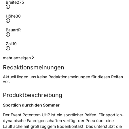
Breite
275
Höhe
30
Bauart
R
Zoll
19
Geschwindigkeitsindex
W
mehr anzeigen
Redaktionsmeinungen
Höchstgeschwindigkeit
270 km/h
Aktuell liegen uns keine Redaktionsmeinungen für diesen Reifen
Lastindex
96
vor.
Höchstlast
710 kg
Produktbeschreibung
Gewicht (in kg)
12 kg
Sportlich durch den Sommer
Generelle Merkmale
Der Event Potentem UHP ist ein sportlicher Reifen. Für sportlich-
dynamische Fahreigenschaften verfügt der Pneu über eine
Fahrzeugtyp
PKW
Lauffläche mit großzügigem Bodenkontakt. Das unterstützt die