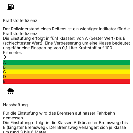
Nasshaftung
B
Kraftstoffeffizienz
Rollgeräusch (Klasse)
B
Der Rollwiderstand eines Reifens ist ein wichtiger Indikator für die
Kraftstoffeffizienz.
Rollgeräusch (dB)
72
Die Einstufung erfolgt in fünf Klassen: von A (bester Wert) bis E
(schlechtester Wert). Eine Verbesserung um eine Klasse bedeutet
Fahrzeugklasse
C1
ungefähr eine Einsparung von 0,1 Liter Kraftstoff auf 100
Kilometer.
3PMSF / Schneeflockensymbol / Alpine-Symbol
Nein
A
B
C
Eisgrip
Nein
D
EPREL ID
427653
E
Allgemeine Produktsicherheit (GPSR)
Nasshaftung
Herstellerkontakt
Linglong Germany GmbH, Bahnhofstraße 8
30159 Hannover Deutschland,
Für die Einstufung wird das Bremsen auf nasser Fahrbahn
LLG_info@linglong.cn
gemessen.
Die Einstufung erfolgt in die Klassen A (kürzester Bremsweg) bis
E (längster Bremsweg). Der Bremsweg verlängert sich je Klasse
um rund 3 bis 6 Meter.