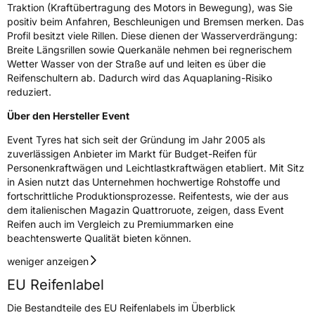
Traktion (Kraftübertragung des Motors in Bewegung), was Sie
Verwendung
Sommerreifen
positiv beim Anfahren, Beschleunigen und Bremsen merken. Das
Modellname
Potentem UHP
Profil besitzt viele Rillen. Diese dienen der Wasserverdrängung:
Breite Längsrillen sowie Querkanäle nehmen bei regnerischem
Fahrzeugart
PKW & SUV
Wetter Wasser von der Straße auf und leiten es über die
Reifenschultern ab. Dadurch wird das Aquaplaning-Risiko
reduziert.
Weitere Eigenschaften
Über den Hersteller Event
Schlauchtyp
TL
Event Tyres hat sich seit der Gründung im Jahr 2005 als
zuverlässigen Anbieter im Markt für Budget-Reifen für
Zustand
Neureifen
Personenkraftwägen und Leichtlastkraftwägen etabliert. Mit Sitz
in Asien nutzt das Unternehmen hochwertige Rohstoffe und
Verstärkt
XL
fortschrittliche Produktionsprozesse. Reifentests, wie der aus
dem italienischen Magazin Quattroruote, zeigen, dass Event
Reifen auch im Vergleich zu Premiummarken eine
Felgenschutz
MFS
beachtenswerte Qualität bieten können.
weniger anzeigen
EU Label
EU Reifenlabel
Effizienz
C
Die Bestandteile des EU Reifenlabels im Überblick