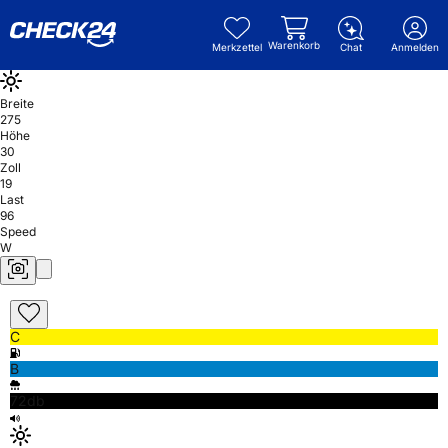
Warenkorb
Merkzettel
Chat
Anmelden
Breite
275
Höhe
30
Zoll
19
Last
96
Speed
W
C
B
72db