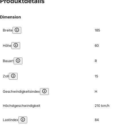
Produktdetails
Dimension
Breite
185
Höhe
60
Bauart
R
Zoll
15
Geschwindigkeitsindex
H
Höchstgeschwindigkeit
210 km/h
Lastindex
84