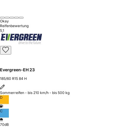
Okay
Reifenbewertung
5,1
Evergreen-EH 23
185/60 R15 84 H
Sommerreifen - bis 210 km/h - bis 500 kg
D
C
70dB