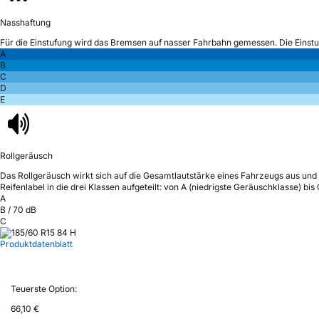
Nasshaftung
Für die Einstufung wird das Bremsen auf nasser Fahrbahn gemessen.
Die Einst
A
B
C
D
E
Rollgeräusch
Das Rollgeräusch wirkt sich auf die Gesamtlautstärke eines Fahrzeugs aus
und 
Reifenlabel in die drei Klassen aufgeteilt: von A (niedrigste Geräuschklasse) bi
A
B
/
70
dB
C
Produktdatenblatt
Teuerste Option:
66,10 €