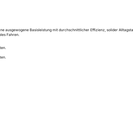
 ausgewogene Basisleistung mit durchschnittlicher Effizienz, solider Alltagst
bles Fahren.
ten.
ten.