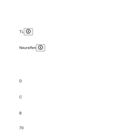
TL
Neureifen
D
C
B
70