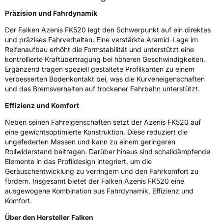
Präzision und Fahrdynamik
Fahrzeugklasse
C1
Der Falken Azenis FK520 legt den Schwerpunkt auf ein direktes
3PMSF / Schneeflockensymbol / Alpine-Symbol
Nein
und präzises Fahrverhalten. Eine verstärkte Aramid-Lage im
Reifenaufbau erhöht die Formstabilität und unterstützt eine
kontrollierte Kraftübertragung bei höheren Geschwindigkeiten.
Eisgrip
Nein
Ergänzend tragen speziell gestaltete Profilkanten zu einem
EPREL ID
911788
verbesserten Bodenkontakt bei, was die Kurveneigenschaften
und das Bremsverhalten auf trockener Fahrbahn unterstützt.
Allgemeine Produktsicherheit (GPSR)
Effizienz und Komfort
Herstellerkontakt
Falken Tyre Europe GmbH, Berliner Strasse
Neben seinen Fahreigenschaften setzt der Azenis FK520 auf
74-76 63065 Offenbach am Main
eine gewichtsoptimierte Konstruktion. Diese reduziert die
Deutschland, info@falkentyre.com
ungefederten Massen und kann zu einem geringeren
Rollwiderstand beitragen. Darüber hinaus sind schalldämpfende
Elemente in das Profildesign integriert, um die
Geräuschentwicklung zu verringern und den Fahrkomfort zu
fördern. Insgesamt bietet der Falken Azenis FK520 eine
ausgewogene Kombination aus Fahrdynamik, Effizienz und
Komfort.
Über den Hersteller Falken