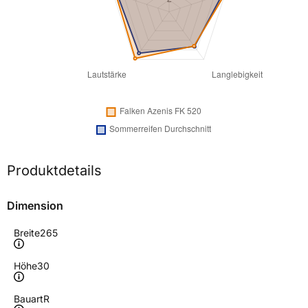
Produktdetails
Dimension
Breite
265
Höhe
30
Bauart
R