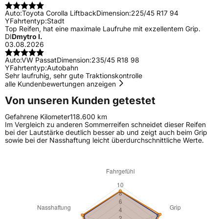
Auto:
Toyota Corolla Liftback
Dimension:
225/45 R17 94
Y
Fahrtentyp:
Stadt
Top Reifen, hat eine maximale Laufruhe mit exzellentem Grip.
DI
Dmytro I.
03.08.2026
Auto:
VW Passat
Dimension:
235/45 R18 98
Y
Fahrtentyp:
Autobahn
Sehr laufruhig, sehr gute Traktionskontrolle
alle Kundenbewertungen anzeigen
Von unseren Kunden getestet
Gefahrene Kilometer
118.600 km
Im Vergleich zu anderen Sommerreifen schneidet dieser Reifen
bei der Lautstärke deutlich besser ab und zeigt auch beim Grip
sowie bei der Nasshaftung leicht überdurchschnittliche Werte.