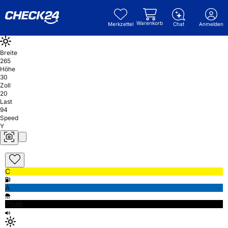
Warenkorb
Merkzettel
Chat
Anmelden
Breite
265
Höhe
30
Zoll
20
Last
94
Speed
Y
C
A
70db