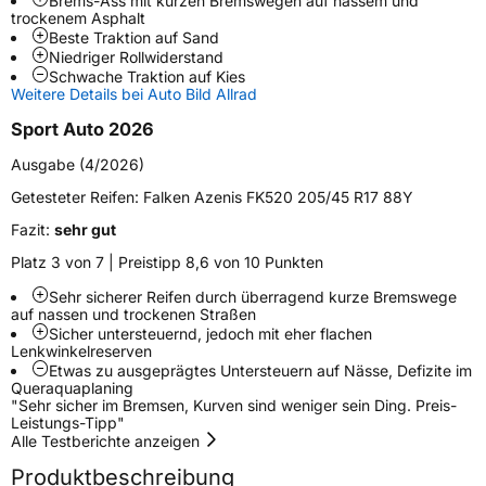
Brems-Ass mit kurzen Bremswegen auf nassem und
trockenem Asphalt
Weitere Eigenschaften
Beste Traktion auf Sand
Niedriger Rollwiderstand
Schlauchtyp
TL
Schwache Traktion auf Kies
Weitere Details bei Auto Bild Allrad
Zustand
Neureifen
Sport Auto 2026
Ausgabe (4/2026)
Verstärkt
XL
Getesteter Reifen:
Falken Azenis FK520 205/45 R17 88Y
Felgenschutz
MFS
Fazit:
sehr gut
Platz 3 von 7 | Preistipp 8,6 von 10 Punkten
EU Label
Sehr sicherer Reifen durch überragend kurze Bremswege
auf nassen und trockenen Straßen
Effizienz
C
Sicher untersteuernd, jedoch mit eher flachen
Lenkwinkelreserven
Etwas zu ausgeprägtes Untersteuern auf Nässe, Defizite im
Nasshaftung
A
Queraquaplaning
"Sehr sicher im Bremsen, Kurven sind weniger sein Ding. Preis-
Leistungs-Tipp"
Rollgeräusch (Klasse)
A
Alle Testberichte anzeigen
Produktbeschreibung
Rollgeräusch (dB)
70