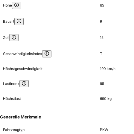
Höhe
65
Bauart
R
Zoll
15
Geschwindigkeitsindex
T
Höchstgeschwindigkeit
190 km/h
Lastindex
95
Höchstlast
690 kg
Generelle Merkmale
Fahrzeugtyp
PKW