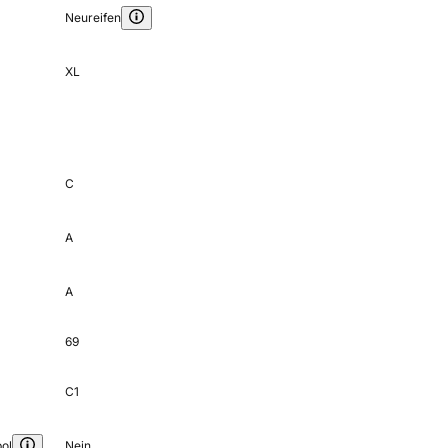
Neureifen
XL
C
A
A
69
C1
ol
Nein