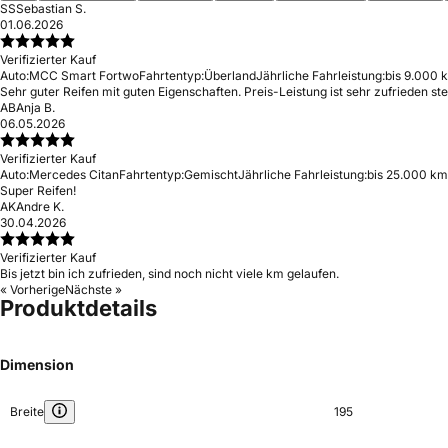
SS
Sebastian S.
01.06.2026
Verifizierter Kauf
Auto:
MCC Smart Fortwo
Fahrtentyp:
Überland
Jährliche Fahrleistung:
bis 9.000 
Sehr guter Reifen mit guten Eigenschaften. Preis-Leistung ist sehr zufrieden ste
AB
Anja B.
06.05.2026
Verifizierter Kauf
Auto:
Mercedes Citan
Fahrtentyp:
Gemischt
Jährliche Fahrleistung:
bis 25.000 km
Super Reifen!
AK
Andre K.
30.04.2026
Verifizierter Kauf
Bis jetzt bin ich zufrieden, sind noch nicht viele km gelaufen.
« Vorherige
Nächste »
Produktdetails
Dimension
Breite
195