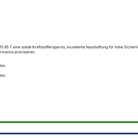
5 95 T eine solide Kraftstoffersparnis, exzellente Nasshaftung für hohe Sicher
ormance priorisieren.
ten.
ten.