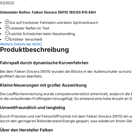
02/2022
Getesteter Reifen:
Falken Sincera SN110 185/65 R15 88H
Gut auf trockener Fahrbahn und beim Spritverbrauch
Leisester Reifen im Test
Leichte Schwächen beim Nasshandling
Erhöhter Verschleiß
Weitere Details bei ADAC
Produktbeschreibung
Fahrspaß durch dynamische Kurvenfahrten
Bei dem Falken Sincera SN110 wurden die Blöcke in der Außenschulter so konzip
profitiert davon ebenfalls.
Kleine Neuerungen mit großer Auswirkung
Die Laufflächenmischung wurde computerunterstützt entwickelt, wodurch die Be
in die umlaufenden Profilrippen hinzugefügt. So entstand eine hohe Anzahl an 
Umweltfreundlich und langlebig
Durch Präzision und viel Feinschliff konnte mit dem Falken Sincera SN110 ein
durch den geringeren Rollwiderstand Energie gespart, was wiederum Ihrem Gel
Über den Hersteller Falken