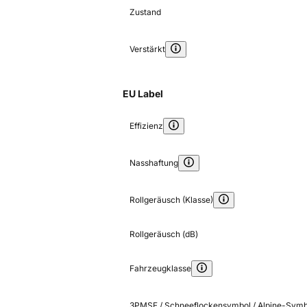
Zustand
Verstärkt
EU Label
Effizienz
Nasshaftung
Rollgeräusch (Klasse)
Rollgeräusch (dB)
Fahrzeugklasse
3PMSF / Schneeflockensymbol / Alpine-Symb