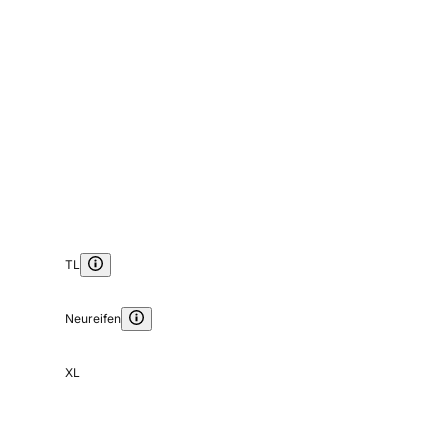
TL
Neureifen
XL