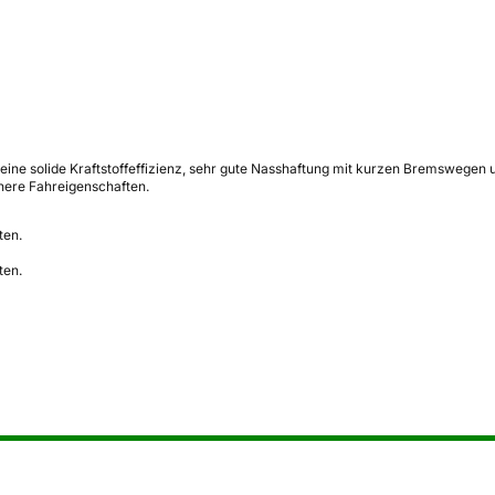
ne solide Kraftstoffeffizienz, sehr gute Nasshaftung mit kurzen Bremswegen 
here Fahreigenschaften.
ten.
ten.