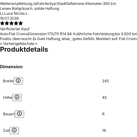
Weiterempfehlung:
Ja
Fahrtentyp:
Stadt
Gefahrene Kilometer:
350 km
Leises Rollgräusch. solide Haftung
LL
Luca Nicola L.
16.07.2026
Verifizierter Kauf
Auto:
Fiat Croma
Dimension:
175/70 R14 84 H
Jährliche Fahrleistung:
bis 3.000 km
Positiv überrascht 👍 Gute Haftung, leise , gutes Gefühl. Montiert auf: Fiat Crom
« Vorherige
Nächste »
Produktdetails
Dimension
Breite
245
Höhe
45
Bauart
R
Zoll
19