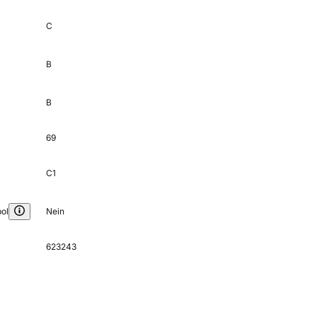
C
B
B
69
C1
ol
Nein
623243