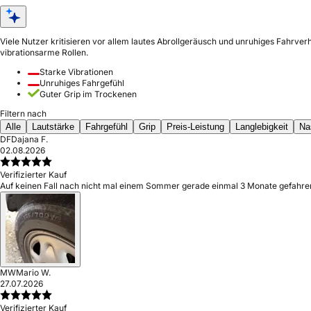
Viele Nutzer kritisieren vor allem lautes Abrollgeräusch und unruhiges Fahrver
vibrationsarme Rollen.
Starke Vibrationen
Unruhiges Fahrgefühl
Guter Grip im Trockenen
Filtern nach
Alle
Lautstärke
Fahrgefühl
Grip
Preis-Leistung
Langlebigkeit
Na
DF
Dajana F.
02.08.2026
Verifizierter Kauf
Auf keinen Fall nach nicht mal einem Sommer gerade einmal 3 Monate gefahren
MW
Mario W.
27.07.2026
Verifizierter Kauf