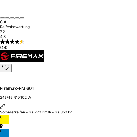
Gut
Reifenbewertung
7,2
4,3
(44)
Firemax-FM 601
245/45 R19 102 W
Sommerreifen - bis 270 km/h - bis 850 kg
C
B