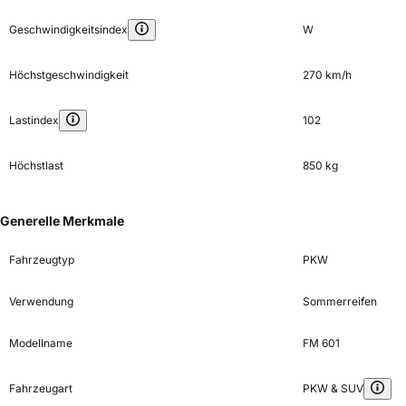
Geschwindigkeitsindex
W
Höchstgeschwindigkeit
270 km/h
Lastindex
102
Höchstlast
850 kg
Generelle Merkmale
Fahrzeugtyp
PKW
Verwendung
Sommerreifen
Modellname
FM 601
Fahrzeugart
PKW & SUV