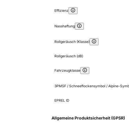
Effizienz
Nasshaftung
Rollgeräusch (Klasse)
Rollgeräusch (dB)
Fahrzeugklasse
3PMSF / Schneeflockensymbol / Alpine-Symb
EPREL ID
Allgemeine Produktsicherheit (GPSR)