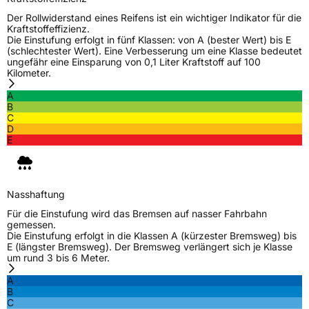
3PMSF / Schneeflockensymbol / Alpine-Symbol
Nein
Der Rollwiderstand eines Reifens ist ein wichtiger Indikator für die
Kraftstoffeffizienz.
Die Einstufung erfolgt in fünf Klassen: von A (bester Wert) bis E
EPREL ID
490328
(schlechtester Wert). Eine Verbesserung um eine Klasse bedeutet
ungefähr eine Einsparung von 0,1 Liter Kraftstoff auf 100
Allgemeine Produktsicherheit (GPSR)
Kilometer.
A
Herstellerkontakt
Prinx Chengshan Tire Europe GmbH, Berliner
B
Allee 47 64295 Darmstadt Deutschland,
C
info@prinx.eu
D
E
Nasshaftung
Für die Einstufung wird das Bremsen auf nasser Fahrbahn
gemessen.
Die Einstufung erfolgt in die Klassen A (kürzester Bremsweg) bis
E (längster Bremsweg). Der Bremsweg verlängert sich je Klasse
um rund 3 bis 6 Meter.
A
B
C