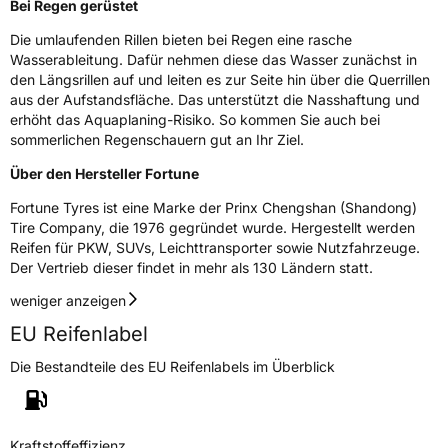
Bei Regen gerüstet
Weitere Eigenschaften
Die umlaufenden Rillen bieten bei Regen eine rasche
Schlauchtyp
TL
Wasserableitung. Dafür nehmen diese das Wasser zunächst in
den Längsrillen auf und leiten es zur Seite hin über die Querrillen
Zustand
Neureifen
aus der Aufstandsfläche. Das unterstützt die Nasshaftung und
erhöht das Aquaplaning-Risiko. So kommen Sie auch bei
sommerlichen Regenschauern gut an Ihr Ziel.
Verstärkt
XL
Über den Hersteller Fortune
EU Label
Fortune Tyres ist eine Marke der Prinx Chengshan (Shandong)
Tire Company, die 1976 gegründet wurde. Hergestellt werden
Effizienz
C
Reifen für PKW, SUVs, Leichttransporter sowie Nutzfahrzeuge.
Der Vertrieb dieser findet in mehr als 130 Ländern statt.
Nasshaftung
C
weniger anzeigen
EU Reifenlabel
Rollgeräusch (Klasse)
B
Die Bestandteile des EU Reifenlabels im Überblick
Rollgeräusch (dB)
73
Fahrzeugklasse
C1
Kraftstoffeffizienz