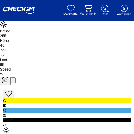
Warenkorb
Merkzettel
Chat
Anmelden
Breite
255
Höhe
40
Zoll
18
Last
99
Speed
W
C
C
73db