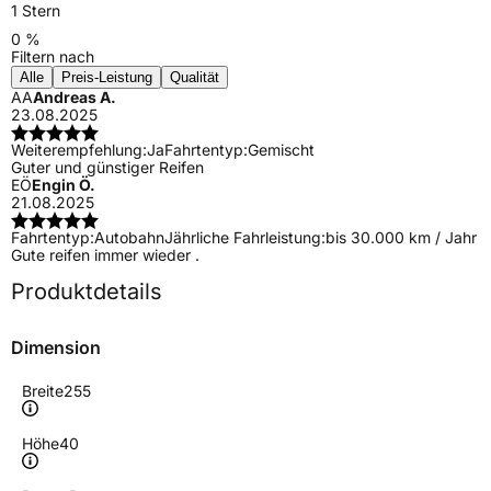
1 Stern
0 %
Filtern nach
Alle
Preis-Leistung
Qualität
AA
Andreas A.
23.08.2025
Weiterempfehlung:
Ja
Fahrtentyp:
Gemischt
Guter und günstiger Reifen
EÖ
Engin Ö.
21.08.2025
Fahrtentyp:
Autobahn
Jährliche Fahrleistung:
bis 30.000 km / Jahr
Gute reifen immer wieder .
Produktdetails
Dimension
Breite
255
Höhe
40