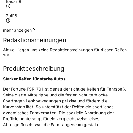
Bauart
R
Zoll
18
Geschwindigkeitsindex
W
mehr anzeigen
Redaktionsmeinungen
Höchstgeschwindigkeit
270 km/h
Aktuell liegen uns keine Redaktionsmeinungen für diesen Reifen
Lastindex
99
vor.
Höchstlast
775 kg
Produktbeschreibung
Starker Reifen für starke Autos
Generelle Merkmale
Der Fortune FSR-701 ist genau der richtige Reifen für Fahrspaß.
Fahrzeugtyp
PKW
Seine glatte Mittelrippe und die festen Schulterblöcke
Verwendung
Sommerreifen
übertragen Lenkbewegungen präzise und fördern die
Kurvenstabilität. So unterstützt der Reifen ein sportliches-
Modellname
FSR 701
dynamisches Fahrverhalten. Die spezielle Anordnung der
Fahrzeugart
PKW & SUV
Profilelemente sorgt für ein vergleichsweise leises
Abrollgeräusch, was die Fahrt angenehm gestaltet.