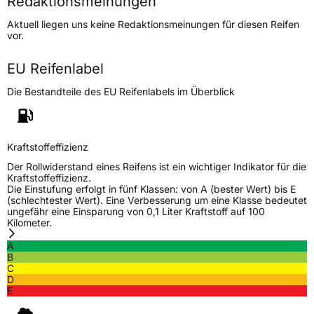
Redaktionsmeinungen
Höchstgeschwindigkeit
190 km/h
Aktuell liegen uns keine Redaktionsmeinungen für diesen Reifen
Lastindex
77
vor.
Höchstlast
412 kg
EU Reifenlabel
Die Bestandteile des EU Reifenlabels im Überblick
Generelle Merkmale
Fahrzeugtyp
PKW
Verwendung
Sommerreifen
Kraftstoffeffizienz
Modellname
Ecogreen 66
Der Rollwiderstand eines Reifens ist ein wichtiger Indikator für die
Kraftstoffeffizienz.
Fahrzeugart
PKW & SUV
Die Einstufung erfolgt in fünf Klassen: von A (bester Wert) bis E
(schlechtester Wert). Eine Verbesserung um eine Klasse bedeutet
ungefähr eine Einsparung von 0,1 Liter Kraftstoff auf 100
Kilometer.
Weitere Eigenschaften
A
Schlauchtyp
TL
B
C
D
Zustand
Neureifen
E