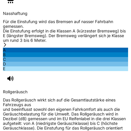
EU Label
Nasshaftung
Effizienz
D
Für die Einstufung wird das Bremsen auf nasser Fahrbahn
gemessen.
Die Einstufung erfolgt in die Klassen A (kürzester Bremsweg) bis
Nasshaftung
C
E (längster Bremsweg). Der Bremsweg verlängert sich je Klasse
um rund 3 bis 6 Meter.
Rollgeräusch (Klasse)
B
A
B
C
Rollgeräusch (dB)
69
D
E
Fahrzeugklasse
C1
3PMSF / Schneeflockensymbol / Alpine-Symbol
Nein
Rollgeräusch
EPREL ID
507755
Das Rollgeräusch wirkt sich auf die Gesamtlautstärke eines
Fahrzeugs aus
Allgemeine Produktsicherheit (GPSR)
und beeinflusst sowohl den eigenen Fahrkomfort als auch die
Geräuschbelastung für die Umwelt. Das Rollgeräusch wird in
Dezibel (dB) gemessen und im EU Reifenlabel in die drei Klassen
Herstellerkontakt
FRONWAY, Taishan Road Cao County Heze
aufgeteilt: von A (niedrigste Geräuschklasse) bis C (höchste
City 274400 Shandong Province China,
Geräuschklasse). Die Einstufung für das Rollgeräusch orientiert
info@zodotire.cn