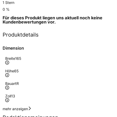
1 Stern
0 %
Für dieses Produkt liegen uns aktuell noch keine
Kundenbewertungen
vor.
Produktdetails
Dimension
Breite
165
Höhe
65
Bauart
R
Zoll
13
Geschwindigkeitsindex
T
mehr anzeigen