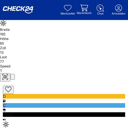
Warenkorb
Merkzettel
Chat
Anmelden
Breite
165
Höhe
65
Zoll
13
Last
77
Speed
T
D
C
69db