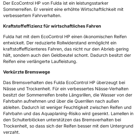
Der EcoControl HP von Fulda ist ein leistungsstarker
3PMSF / Schneeflockensymbol / Alpine-Symbol
Nein
Sommerreifen. Er vereint eine erhöhte Wirtschaftlichkeit mit
verbessertem Fahrverhalten.
EPREL ID
652388
Kraftstoffeffizienz für wirtschaftliches Fahren
Allgemeine Produktsicherheit (GPSR)
Fulda hat mit dem EcoControl HP einen ökonomischen Reifen
entwickelt. Der reduzierte Rollwiderstand ermöglicht ein
Herstellerkontakt
Goodyear S.A. Innovation Center, Avenue
kraftstoffeffizienteres Fahren, das nicht nur den Abrieb gering
Gordon Smith 7750 Colmar-Berg Luxemburg,
hält, sondern auch den Geldbeutel schont. Dadurch besitzt der
www.goodyear.eu
Reifen eine verlängerte Laufleistung.
Verkürzte Bremswege
Das Bremsverhalten des Fulda EcoControl HP überzeugt bei
Nässe und Trockenheit. Für ein verbessertes Nässe-Verhalten
besitzt der Sommerreifen breite Längsrillen, die Wasser von der
Fahrbahn aufnehmen und über die Querrillen nach außen
ableiten. Dadurch ist weniger Feuchtigkeit zwischen Reifen und
Fahrbahn und das Aquaplaning-Risiko wird gesenkt. Lamellen in
den Schulterblöcken unterstützen das Bremsverhalten bei
Trockenheit, so dass sich der Reifen besser mit dem Untergrund
verzaht.