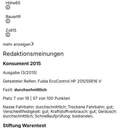
Höhe
65
Bauart
R
Zoll
15
Geschwindigkeitsindex
H
mehr anzeigen
Redaktionsmeinungen
Höchstgeschwindigkeit
210 km/h
Konsument 2015
Lastindex
94
Ausgabe (3/2015)
Höchstlast
670 kg
Getesteter Reifen:
Fulda EcoControl HP 205/55R16 V
Fazit:
durchschnittlich
Generelle Merkmale
Platz 7 von 19 | 57 von 100 Punkten
Fahrzeugtyp
PKW
Nasse Fahrbahn: durchschnittlich; Trockene Fahrbahn: gut;
Verschleißfestigkeit: gut; Kraftstoffverbrauch: gut; Geräusch:
Verwendung
Sommerreifen
durchschnittlich; Schnelllaufprüfung: bestanden.
Modellname
Ecocontrol HP
Stiftung Warentest