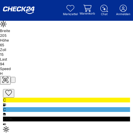
Warenkorb
Merkzettel
Chat
Anmelden
Breite
205
Höhe
65
Zoll
15
Last
94
Speed
H
C
C
71db