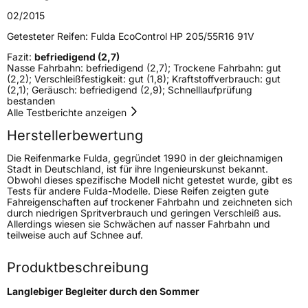
Fahrzeugart
PKW & SUV
02/2015
Getesteter Reifen:
Fulda EcoControl HP 205/55R16 91V
Weitere Eigenschaften
Fazit:
befriedigend (2,7)
Nasse Fahrbahn: befriedigend (2,7); Trockene Fahrbahn: gut
Schlauchtyp
TL
(2,2); Verschleißfestigkeit: gut (1,8); Kraftstoffverbrauch: gut
(2,1); Geräusch: befriedigend (2,9); Schnelllaufprüfung
bestanden
Zustand
Neureifen
Alle Testberichte anzeigen
Herstellerbewertung
EU Label
Die Reifenmarke Fulda, gegründet 1990 in der gleichnamigen
Stadt in Deutschland, ist für ihre Ingenieurskunst bekannt.
Effizienz
C
Obwohl dieses spezifische Modell nicht getestet wurde, gibt es
Tests für andere Fulda-Modelle. Diese Reifen zeigten gute
Fahreigenschaften auf trockener Fahrbahn und zeichneten sich
Nasshaftung
C
durch niedrigen Spritverbrauch und geringen Verschleiß aus.
Allerdings wiesen sie Schwächen auf nasser Fahrbahn und
teilweise auch auf Schnee auf.
Rollgeräusch (Klasse)
B
Produktbeschreibung
Rollgeräusch (dB)
71
Fahrzeugklasse
C1
Langlebiger Begleiter durch den Sommer