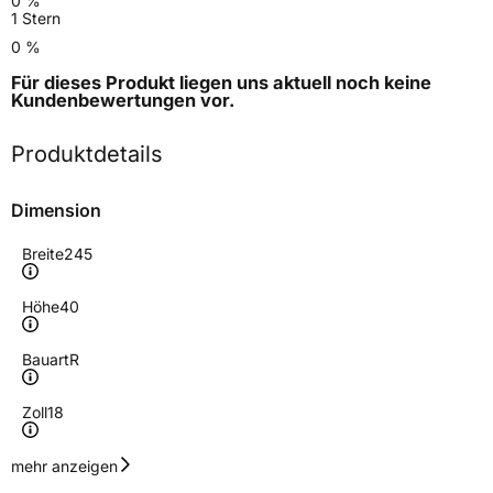
0 %
1 Stern
0 %
Für dieses Produkt liegen uns aktuell noch keine
Kundenbewertungen
vor.
Produktdetails
Dimension
Breite
245
Höhe
40
Bauart
R
Zoll
18
Geschwindigkeitsindex
Y
mehr anzeigen