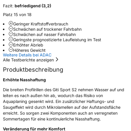
Verstärkt
XL
Fazit:
befriedigend (3,2)
Platz 15 von 18
EU Label
Geringer Kraftstoffverbrauch
Schwächen auf trockener Fahrbahn
Schwächen auf nasser Fahrbahn
Effizienz
C
Geringste prognostizierte Laufleistung im Test
Erhöhter Abrieb
Nasshaftung
A
Höheres Gewicht
Weitere Details bei ADAC
Alle Testberichte anzeigen
Rollgeräusch (Klasse)
A
Produktbeschreibung
Rollgeräusch (dB)
69
Erhöhte Nasshaftung
Fahrzeugklasse
C1
Die breiten Profilrillen des Giti Sport S2 nehmen Wasser auf und
leiten es nach außen hin ab, wodurch das Risiko von
3PMSF / Schneeflockensymbol / Alpine-Symbol
Nein
Aquaplaning gesenkt wird. Ein zusätzlicher Haftungs- und
Saugeffekt wird durch Mikrolamellen auf der Aufstandsfläche
erreicht. So sorgen zwei Komponenten auch an verregneten
Eisgrip
Nein
Sommertagen für eine kontinuierliche Nasshaftung.
EPREL ID
2407349
Veränderung für mehr Komfort