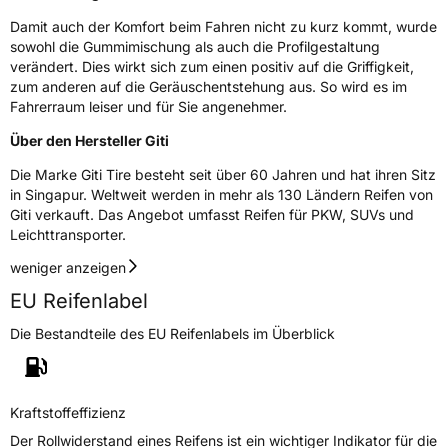
Allgemeine Produktsicherheit (GPSR)
Damit auch der Komfort beim Fahren nicht zu kurz kommt, wurde
sowohl die Gummimischung als auch die Profilgestaltung
Herstellerkontakt
Giti Tire Deutschland GmbH, Giti Tire
verändert. Dies wirkt sich zum einen positiv auf die Griffigkeit,
Deutschland GmbH Hollerithallee 18a 30419
Hannover Germany,
zum anderen auf die Geräuschentstehung aus. So wird es im
label.information@eu.giti.com
Fahrerraum leiser und für Sie angenehmer.
Über den Hersteller Giti
Die Marke Giti Tire besteht seit über 60 Jahren und hat ihren Sitz
in Singapur. Weltweit werden in mehr als 130 Ländern Reifen von
Giti verkauft. Das Angebot umfasst Reifen für PKW, SUVs und
Leichttransporter.
weniger anzeigen
EU Reifenlabel
Die Bestandteile des EU Reifenlabels im Überblick
Kraftstoffeffizienz
Der Rollwiderstand eines Reifens ist ein wichtiger Indikator für die