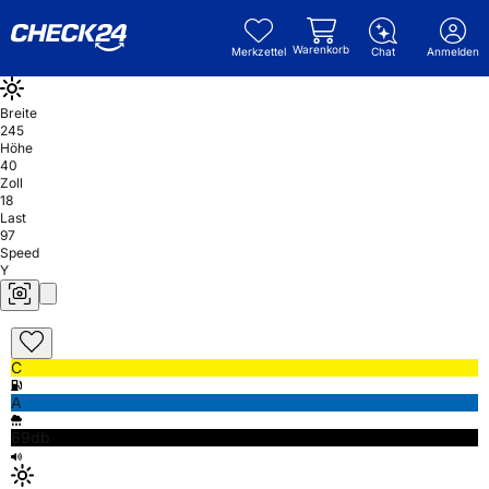
Warenkorb
Merkzettel
Chat
Anmelden
Breite
245
Höhe
40
Zoll
18
Last
97
Speed
Y
C
A
69db