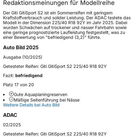
Redaktionsmeinungen für Modellreihe
Höchstgeschwindigkeit
300 km/h
Der Giti GitiSport S2 ist ein Sommerreifen mit geringem
Lastindex
97
Kraftstoffverbrauch und solider Leistung. Der ADAC testete das
Modell in der Dimension 225/40 R18 92Y im Jahr 2025. Dabei
wurden Schwächen auf trockener und nasser Fahrbahn sowie
Höchstlast
730 kg
eine geringe prognostizierte Laufleistung festgestellt, was zu
einer Bewertung von "befriedigend (3,2)" führte.
Generelle Merkmale
Auto Bild 2025
Fahrzeugtyp
PKW
Ausgabe (10/2025)
Verwendung
Sommerreifen
Getesteter Reifen:
Giti GitiSport S2 225/40 R18 92Y
Modellname
GitiSport S2
Fazit:
befriedigend
Fahrzeugart
PKW & SUV
Platz 17 von 20
Gute Aquaplaningreserven
Mäßige Seitenführung bei Nässe
Weitere Eigenschaften
Weitere Details bei Auto Bild
Schlauchtyp
TL
ADAC
02/2025
Zustand
Neureifen
Getesteter Reifen:
Giti GitiSport S2 225/40 R18 92Y