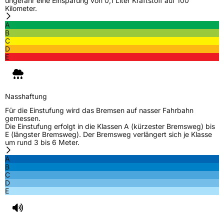
ungefähr eine Einsparung von 0,1 Liter Kraftstoff auf 100
Kilometer.
Herstellerkontakt
Giti Tire Deutschland GmbH, Giti Tire
Deutschland GmbH Hollerithallee 18a 30419
A
Hannover Germany,
B
label.information@eu.giti.com
C
D
E
Nasshaftung
Für die Einstufung wird das Bremsen auf nasser Fahrbahn
gemessen.
Die Einstufung erfolgt in die Klassen A (kürzester Bremsweg) bis
E (längster Bremsweg). Der Bremsweg verlängert sich je Klasse
um rund 3 bis 6 Meter.
A
B
C
D
E