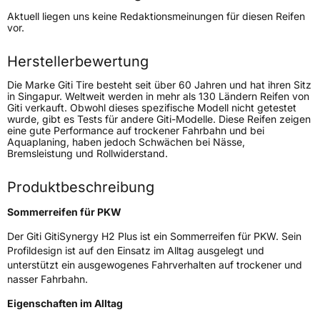
Höchstgeschwindigkeit
240 km/h
Aktuell liegen uns keine Redaktionsmeinungen für diesen Reifen
Lastindex
99
vor.
Höchstlast
775 kg
Herstellerbewertung
Die Marke Giti Tire besteht seit über 60 Jahren und hat ihren Sitz
Generelle Merkmale
in Singapur. Weltweit werden in mehr als 130 Ländern Reifen von
Giti verkauft. Obwohl dieses spezifische Modell nicht getestet
Fahrzeugtyp
PKW
wurde, gibt es Tests für andere Giti-Modelle. Diese Reifen zeigen
eine gute Performance auf trockener Fahrbahn und bei
Verwendung
Sommerreifen
Aquaplaning, haben jedoch Schwächen bei Nässe,
Bremsleistung und Rollwiderstand.
Modellname
GitiSynergy H2 Plus
Fahrzeugart
PKW & SUV
Produktbeschreibung
Sommerreifen für PKW
Weitere Eigenschaften
Der Giti GitiSynergy H2 Plus ist ein Sommerreifen für PKW. Sein
Profildesign ist auf den Einsatz im Alltag ausgelegt und
Schlauchtyp
TL
unterstützt ein ausgewogenes Fahrverhalten auf trockener und
nasser Fahrbahn.
Zustand
Neureifen
Eigenschaften im Alltag
Verstärkt
XL