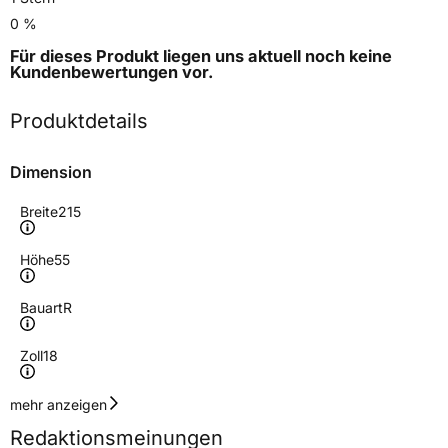
0 %
Für dieses Produkt liegen uns aktuell noch keine
Kundenbewertungen
vor.
Produktdetails
Dimension
Breite
215
Höhe
55
Bauart
R
Zoll
18
Geschwindigkeitsindex
V
mehr anzeigen
Redaktionsmeinungen