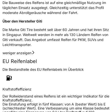
Die Bauweise des Reifens ist auf eine gleichmäßige Nutzung im
täglichen Einsatz ausgelegt. Gleichzeitig unterstützt das Profil
moderate Abrollgeräusche während der Fahrt.
EU Label
Über den Hersteller Giti
Effizienz
C
Die Marke Giti Tire besteht seit über 60 Jahren und hat ihren Sitz
in Singapur. Weltweit werden in mehr als 130 Ländern Reifen von
Nasshaftung
A
Giti verkauft. Das Angebot umfasst Reifen für PKW, SUVs und
Leichttransporter.
Rollgeräusch (Klasse)
B
weniger anzeigen
EU Reifenlabel
Rollgeräusch (dB)
71
Fahrzeugklasse
C1
Die Bestandteile des EU Reifenlabels im Überblick
3PMSF / Schneeflockensymbol / Alpine-Symbol
Nein
Kraftstoffeffizienz
Eisgrip
Nein
Der Rollwiderstand eines Reifens ist ein wichtiger Indikator für die
EPREL ID
2485851
Kraftstoffeffizienz.
Die Einstufung erfolgt in fünf Klassen: von A (bester Wert) bis E
(schlechtester Wert). Eine Verbesserung um eine Klasse bedeutet
Allgemeine Produktsicherheit (GPSR)