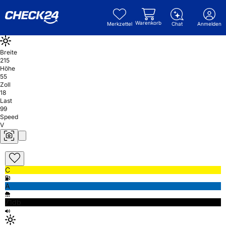
Warenkorb
Merkzettel
Chat
Anmelden
Breite
215
Höhe
55
Zoll
18
Last
99
Speed
V
C
A
71db