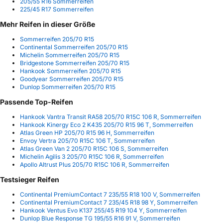
205/55 R16 Sommerreifen
225/45 R17 Sommerreifen
Mehr Reifen in dieser Größe
Sommerreifen 205/70 R15
Continental Sommerreifen 205/70 R15
Michelin Sommerreifen 205/70 R15
Bridgestone Sommerreifen 205/70 R15
Hankook Sommerreifen 205/70 R15
Goodyear Sommerreifen 205/70 R15
Dunlop Sommerreifen 205/70 R15
Passende Top-Reifen
Hankook Vantra Transit RA58 205/70 R15C 106 R, Sommerreifen
Hankook Kinergy Eco 2 K435 205/70 R15 96 T, Sommerreifen
Atlas Green HP 205/70 R15 96 H, Sommerreifen
Envoy Vertra 205/70 R15C 106 T, Sommerreifen
Atlas Green Van 2 205/70 R15C 106 S, Sommerreifen
Michelin Agilis 3 205/70 R15C 106 R, Sommerreifen
Apollo Altrust Plus 205/70 R15C 106 R, Sommerreifen
Testsieger Reifen
Continental PremiumContact 7 235/55 R18 100 V, Sommerreifen
Continental PremiumContact 7 235/45 R18 98 Y, Sommerreifen
Hankook Ventus Evo K137 255/45 R19 104 Y, Sommerreifen
Dunlop Blue Response TG 195/55 R16 91 V, Sommerreifen