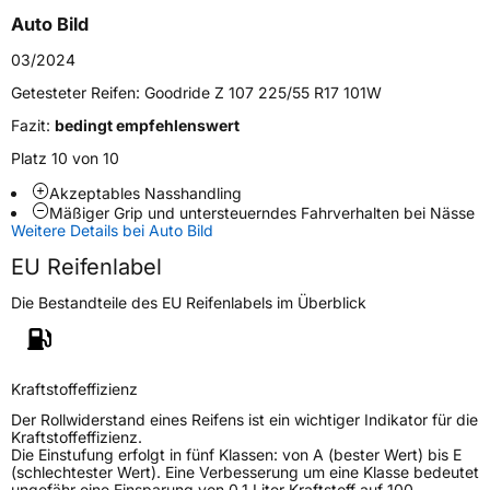
Schlauchtyp
TL
Auto Bild
Zustand
Neureifen
03/2024
Getesteter Reifen:
Goodride Z 107 225/55 R17 101W
EU Label
Fazit:
bedingt empfehlenswert
Platz 10 von 10
Effizienz
C
Akzeptables Nasshandling
Mäßiger Grip und untersteuerndes Fahrverhalten bei Nässe
Nasshaftung
B
Weitere Details bei Auto Bild
EU Reifenlabel
Rollgeräusch (Klasse)
B
Die Bestandteile des EU Reifenlabels im Überblick
Rollgeräusch (dB)
71
Fahrzeugklasse
C1
Kraftstoffeffizienz
3PMSF / Schneeflockensymbol / Alpine-Symbol
Nein
Der Rollwiderstand eines Reifens ist ein wichtiger Indikator für die
Kraftstoffeffizienz.
Die Einstufung erfolgt in fünf Klassen: von A (bester Wert) bis E
Eisgrip
Nein
(schlechtester Wert). Eine Verbesserung um eine Klasse bedeutet
ungefähr eine Einsparung von 0,1 Liter Kraftstoff auf 100