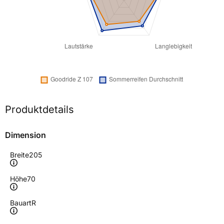
Produktdetails
Dimension
Breite
205
Höhe
70
Bauart
R