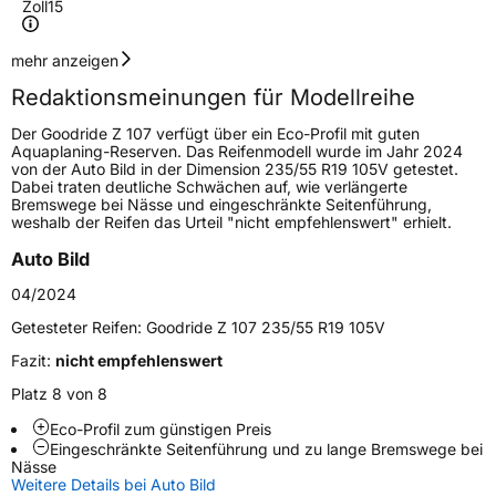
Zoll
15
Geschwindigkeitsindex
H
mehr anzeigen
Redaktionsmeinungen für Modellreihe
Höchstgeschwindigkeit
210 km/h
Der Goodride Z 107 verfügt über ein Eco-Profil mit guten
Lastindex
96
Aquaplaning-Reserven. Das Reifenmodell wurde im Jahr 2024
von der Auto Bild in der Dimension 235/55 R19 105V getestet.
Dabei traten deutliche Schwächen auf, wie verlängerte
Höchstlast
710 kg
Bremswege bei Nässe und eingeschränkte Seitenführung,
weshalb der Reifen das Urteil "nicht empfehlenswert" erhielt.
Generelle Merkmale
Auto Bild
Fahrzeugtyp
PKW
04/2024
Verwendung
Sommerreifen
Getesteter Reifen:
Goodride Z 107 235/55 R19 105V
Modellname
Z 107
Fazit:
nicht empfehlenswert
Fahrzeugart
PKW & SUV
Platz 8 von 8
Eco-Profil zum günstigen Preis
Eingeschränkte Seitenführung und zu lange Bremswege bei
Weitere Eigenschaften
Nässe
Weitere Details bei Auto Bild