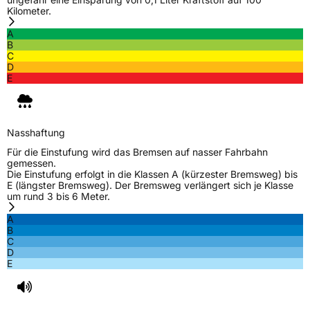
EPREL ID
586862
Kilometer.
Allgemeine Produktsicherheit (GPSR)
A
B
C
Herstellerkontakt
Zhongce Europe GmbH, Hollerithallee 17
D
30419 Hannover Nordrhein-Westfalen
E
Deutschland, leoliao@zc-rubber.com
Nasshaftung
Für die Einstufung wird das Bremsen auf nasser Fahrbahn
gemessen.
Die Einstufung erfolgt in die Klassen A (kürzester Bremsweg) bis
E (längster Bremsweg). Der Bremsweg verlängert sich je Klasse
um rund 3 bis 6 Meter.
A
B
C
D
E