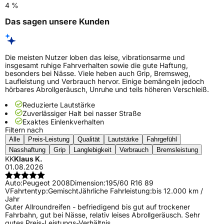
4 %
Das sagen unsere Kunden
Die meisten Nutzer loben das leise, vibrationsarme und
insgesamt ruhige Fahrverhalten sowie die gute Haftung,
besonders bei Nässe. Viele heben auch Grip, Bremsweg,
Laufleistung und Verbrauch hervor. Einige bemängeln jedoch
hörbares Abrollgeräusch, Unruhe und teils höheren Verschleiß.
Reduzierte Lautstärke
Zuverlässiger Halt bei nasser Straße
Exaktes Einlenkverhalten
Filtern nach
Alle
Preis-Leistung
Qualität
Lautstärke
Fahrgefühl
Nasshaftung
Grip
Langlebigkeit
Verbrauch
Bremsleistung
KK
Klaus K.
01.08.2026
Auto:
Peugeot 2008
Dimension:
195/60 R16 89
V
Fahrtentyp:
Gemischt
Jährliche Fahrleistung:
bis 12.000 km /
Jahr
Guter Allroundreifen - befriedigend bis gut auf trockener
Fahrbahn, gut bei Nässe, relativ leises Abrollgeräusch. Sehr
gutes Preis-Leistungs-Verhältnis.