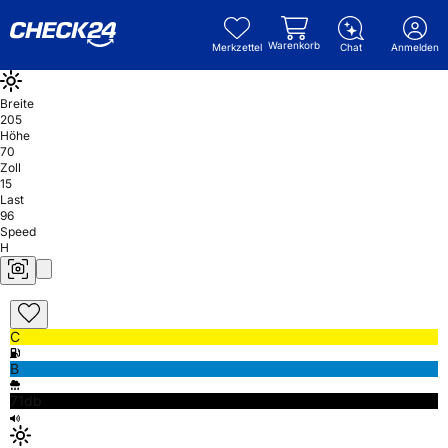
Warenkorb
Merkzettel
Chat
Anmelden
Breite
205
Höhe
70
Zoll
15
Last
96
Speed
H
C
B
71db