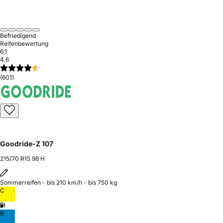
Befriedigend
Reifenbewertung
6,1
4,6
(601)
Goodride-Z 107
215/70 R15 98 H
Sommerreifen - bis 210 km/h - bis 750 kg
C
B