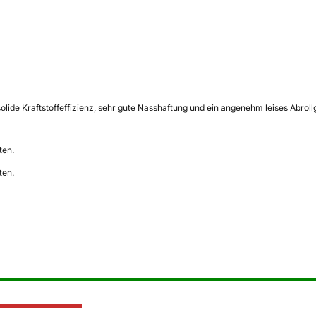
e Kraftstoffeffizienz, sehr gute Nasshaftung und ein angenehm leises Abrollger
ten.
ten.