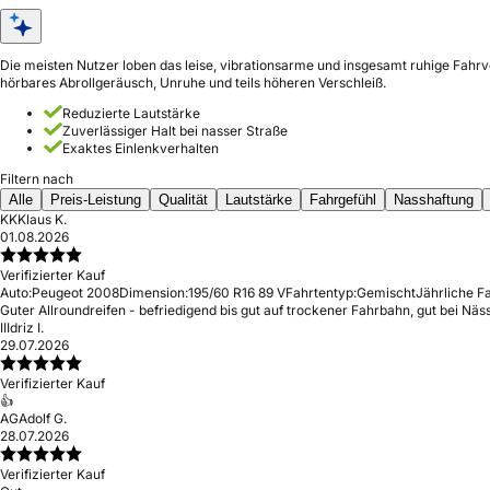
Die meisten Nutzer loben das leise, vibrationsarme und insgesamt ruhige Fahr
hörbares Abrollgeräusch, Unruhe und teils höheren Verschleiß.
Reduzierte Lautstärke
Zuverlässiger Halt bei nasser Straße
Exaktes Einlenkverhalten
Filtern nach
Alle
Preis-Leistung
Qualität
Lautstärke
Fahrgefühl
Nasshaftung
KK
Klaus K.
01.08.2026
Verifizierter Kauf
Auto:
Peugeot 2008
Dimension:
195/60 R16 89 V
Fahrtentyp:
Gemischt
Jährliche Fa
Guter Allroundreifen - befriedigend bis gut auf trockener Fahrbahn, gut bei Näss
II
Idriz I.
29.07.2026
Verifizierter Kauf
👍
AG
Adolf G.
28.07.2026
Verifizierter Kauf