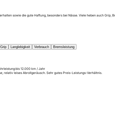
verhalten sowie die gute Haftung, besonders bei Nässe. Viele heben auch Grip,
Grip
Langlebigkeit
Verbrauch
Bremsleistung
hrleistung:
bis 12.000 km / Jahr
e, relativ leises Abrollgeräusch. Sehr gutes Preis-Leistungs-Verhältnis.