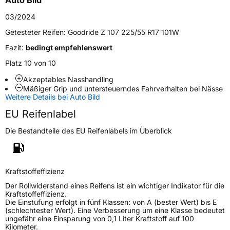
Auto Bild
Zustand
Neureifen
03/2024
Getesteter Reifen:
Goodride Z 107 225/55 R17 101W
EU Label
Fazit:
bedingt empfehlenswert
Platz 10 von 10
Effizienz
C
Akzeptables Nasshandling
Mäßiger Grip und untersteuerndes Fahrverhalten bei Nässe
Nasshaftung
B
Weitere Details bei Auto Bild
EU Reifenlabel
Rollgeräusch (Klasse)
B
Die Bestandteile des EU Reifenlabels im Überblick
Rollgeräusch (dB)
71
Fahrzeugklasse
C1
Kraftstoffeffizienz
3PMSF / Schneeflockensymbol / Alpine-Symbol
Nein
Der Rollwiderstand eines Reifens ist ein wichtiger Indikator für die
Kraftstoffeffizienz.
Die Einstufung erfolgt in fünf Klassen: von A (bester Wert) bis E
Eisgrip
Nein
(schlechtester Wert). Eine Verbesserung um eine Klasse bedeutet
ungefähr eine Einsparung von 0,1 Liter Kraftstoff auf 100
EPREL ID
452847
Kilometer.