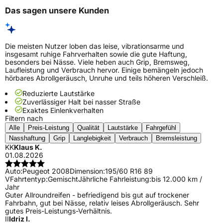
Das sagen unsere Kunden
Die meisten Nutzer loben das leise, vibrationsarme und
insgesamt ruhige Fahrverhalten sowie die gute Haftung,
besonders bei Nässe. Viele heben auch Grip, Bremsweg,
Laufleistung und Verbrauch hervor. Einige bemängeln jedoch
hörbares Abrollgeräusch, Unruhe und teils höheren Verschleiß.
Reduzierte Lautstärke
Zuverlässiger Halt bei nasser Straße
Exaktes Einlenkverhalten
Filtern nach
Alle
Preis-Leistung
Qualität
Lautstärke
Fahrgefühl
Nasshaftung
Grip
Langlebigkeit
Verbrauch
Bremsleistung
KK
Klaus K.
01.08.2026
Auto:
Peugeot 2008
Dimension:
195/60 R16 89
V
Fahrtentyp:
Gemischt
Jährliche Fahrleistung:
bis 12.000 km /
Jahr
Guter Allroundreifen - befriedigend bis gut auf trockener
Fahrbahn, gut bei Nässe, relativ leises Abrollgeräusch. Sehr
gutes Preis-Leistungs-Verhältnis.
II
Idriz I.