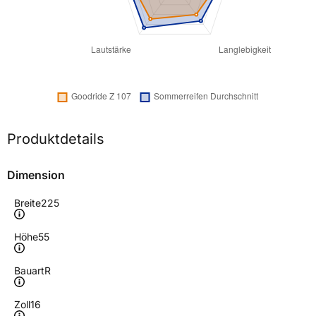
Produktdetails
Dimension
Breite
225
Höhe
55
Bauart
R
Zoll
16