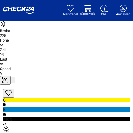
Warenkorb
Merkzettel
Chat
Anmelden
Breite
225
Höhe
55
Zoll
16
Last
95
Speed
V
C
B
71db