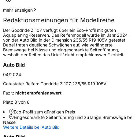
Geschwindigkeitsindex
V
mehr anzeigen
Redaktionsmeinungen für Modellreihe
Höchstgeschwindigkeit
240 km/h
Der Goodride Z 107 verfügt über ein Eco-Profil mit guten
Lastindex
95
Aquaplaning-Reserven. Das Reifenmodell wurde im Jahr 2024
von der Auto Bild in der Dimension 235/55 R19 105V getestet.
Dabei traten deutliche Schwächen auf, wie verlängerte
Höchstlast
690 kg
Bremswege bei Nässe und eingeschränkte Seitenführung,
weshalb der Reifen das Urteil "nicht empfehlenswert" erhielt.
Generelle Merkmale
Auto Bild
Fahrzeugtyp
PKW
04/2024
Verwendung
Sommerreifen
Getesteter Reifen:
Goodride Z 107 235/55 R19 105V
Modellname
Z 107
Fazit:
nicht empfehlenswert
Fahrzeugart
PKW & SUV
Platz 8 von 8
Eco-Profil zum günstigen Preis
Eingeschränkte Seitenführung und zu lange Bremswege bei
Weitere Eigenschaften
Nässe
Weitere Details bei Auto Bild
Schlauchtyp
TL