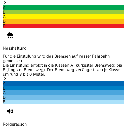
Allgemeine Produktsicherheit (GPSR)
A
B
C
Herstellerkontakt
Zhongce Europe GmbH, Hollerithallee 17
D
30419 Hannover Nordrhein-Westfalen
E
Deutschland, leoliao@zc-rubber.com
Nasshaftung
Für die Einstufung wird das Bremsen auf nasser Fahrbahn
gemessen.
Die Einstufung erfolgt in die Klassen A (kürzester Bremsweg) bis
E (längster Bremsweg). Der Bremsweg verlängert sich je Klasse
um rund 3 bis 6 Meter.
A
B
C
D
E
Rollgeräusch