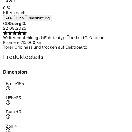
1 Stern
0 %
Filtern nach
Alle
Grip
Nasshaftung
GD
Georg D.
22.08.2025
Weiterempfehlung:
Ja
Fahrtentyp:
Überland
Gefahrene
Kilometer:
15.000 km
Toller Grip nass und trocken auf Elektroauto
Produktdetails
Dimension
Breite
165
Höhe
65
Bauart
R
Zoll
14