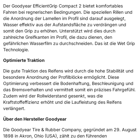
Der Goodyear EfficientGrip Compact 2 bietet komfortables
Zustand
Neureifen
Fahren bei regnerischen Bedingungen. Die speziellen Rillen und
die Anordnung der Lamellen im Profil sind darauf ausgelegt,
Wasser effektiv aus der Aufstandsfläche zu verdrängen und
EU Label
somit den Grip zu erhöhen. Unterstützt wird dies durch
zahlreiche Greifkanten im Profil, die dazu dienen, den
Effizienz
C
gefährlichen Wasserfilm zu durchschneiden. Das ist die Wet Grip
Technologie.
Nasshaftung
C
Optimierte Traktion
Rollgeräusch (Klasse)
B
Die gute Traktion des Reifens wird durch die hohe Stabilität und
besondere Anordnung der Profilblöcke ermöglicht. Diese
Optimierung verbessert die Bodenhaftung, Beschleunigung und
Rollgeräusch (dB)
69
das Bremsverhalten und vermittelt somit ein präzises Fahrgefühl.
Fahrzeugklasse
C1
Zudem wird der Rollwiderstand gesenkt, was die
Kraftstoffeffizienz erhöht und die Laufleistung des Reifens
3PMSF / Schneeflockensymbol / Alpine-Symbol
Nein
verlängert.
Über den Hersteller Goodyear
EPREL ID
1414110
Die Goodyear Tire & Rubber Company, gegründet am 29. August
Allgemeine Produktsicherheit (GPSR)
1898 in Akron, Ohio (USA), zählt zu den führenden