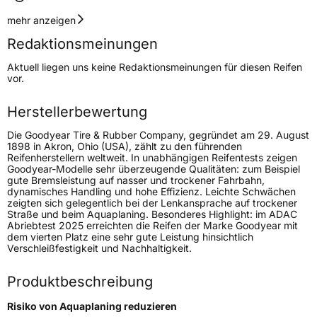
Geschwindigkeitsindex
T
mehr anzeigen
Redaktionsmeinungen
Höchstgeschwindigkeit
190 km/h
Aktuell liegen uns keine Redaktionsmeinungen für diesen Reifen
Lastindex
79
vor.
Höchstlast
437 kg
Herstellerbewertung
Die Goodyear Tire & Rubber Company, gegründet am 29. August
Generelle Merkmale
1898 in Akron, Ohio (USA), zählt zu den führenden
Reifenherstellern weltweit. In unabhängigen Reifentests zeigen
Fahrzeugtyp
PKW
Goodyear-Modelle sehr überzeugende Qualitäten: zum Beispiel
gute Bremsleistung auf nasser und trockener Fahrbahn,
Verwendung
Sommerreifen
dynamisches Handling und hohe Effizienz. Leichte Schwächen
zeigten sich gelegentlich bei der Lenkansprache auf trockener
Modellname
EfficientGrip Compact 2
Straße und beim Aquaplaning. Besonderes Highlight: im ADAC
Abriebtest 2025 erreichten die Reifen der Marke Goodyear mit
Fahrzeugart
PKW & SUV
dem vierten Platz eine sehr gute Leistung hinsichtlich
Verschleißfestigkeit und Nachhaltigkeit.
Weitere Eigenschaften
Produktbeschreibung
Schlauchtyp
TL
Risiko von Aquaplaning reduzieren