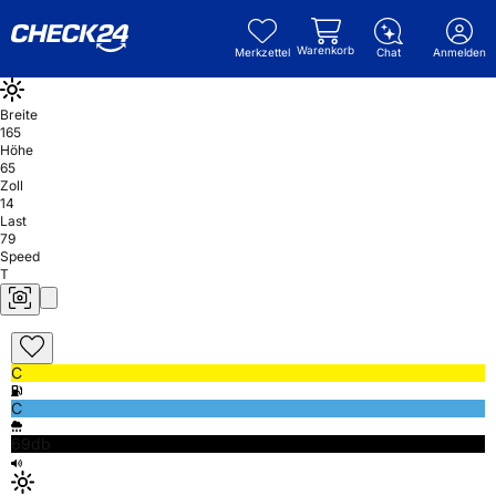
Warenkorb
Merkzettel
Chat
Anmelden
Breite
165
Höhe
65
Zoll
14
Last
79
Speed
T
C
C
69db