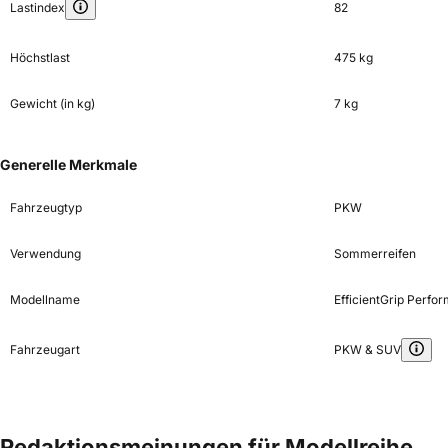
Lastindex
82
Höchstlast
475 kg
Gewicht (in kg)
7 kg
Generelle Merkmale
Fahrzeugtyp
PKW
Verwendung
Sommerreifen
Modellname
EfficientGrip Perfo
Fahrzeugart
PKW & SUV
Redaktionsmeinungen für Modellreihe