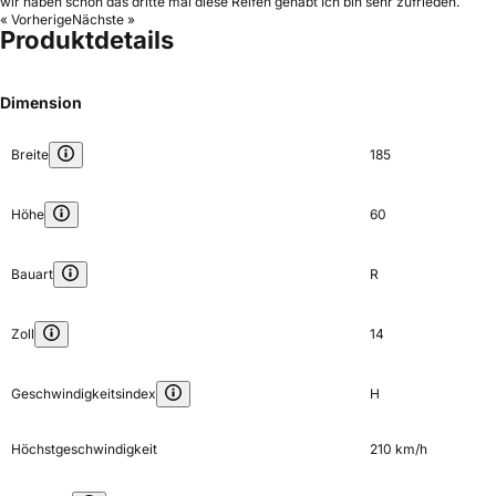
wir haben schon das dritte mal diese Reifen gehabt Ich bin sehr zufrieden.
« Vorherige
Nächste »
Produktdetails
Dimension
Breite
185
Höhe
60
Bauart
R
Zoll
14
Geschwindigkeitsindex
H
Höchstgeschwindigkeit
210 km/h