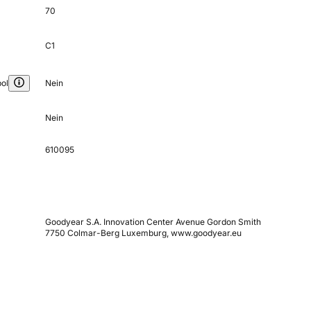
70
C1
ol
Nein
Nein
610095
Goodyear S.A. Innovation Center Avenue Gordon Smith
7750 Colmar-Berg Luxemburg, www.goodyear.eu