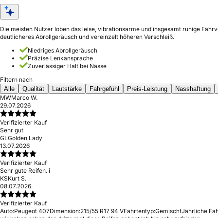
Die meisten Nutzer loben das leise, vibrationsarme und insgesamt ruhige Fahrv
deutlicheres Abrollgeräusch und vereinzelt höheren Verschleiß.
Niedriges Abrollgeräusch
Präzise Lenkansprache
Zuverlässiger Halt bei Nässe
Filtern nach
Alle
Qualität
Lautstärke
Fahrgefühl
Preis-Leistung
Nasshaftung
MW
Marco W.
29.07.2026
Verifizierter Kauf
Sehr gut
GL
Golden Lady
13.07.2026
Verifizierter Kauf
Sehr gute Reifen. i
KS
Kurt S.
08.07.2026
Verifizierter Kauf
Auto:
Peugeot 407
Dimension:
215/55 R17 94 V
Fahrtentyp:
Gemischt
Jährliche Fah