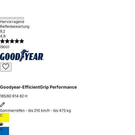
Hervorragend
Reifenbewertung
9,2
4,8
(900)
Goodyear-EfficientGrip Performance
185/60 R14 82 H
Sommerreifen - bis 210 km/h - bis 475 kg
C
A