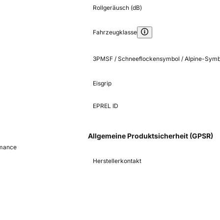
Rollgeräusch (dB)
Fahrzeugklasse
3PMSF / Schneeflockensymbol / Alpine-Symb
Eisgrip
EPREL ID
Allgemeine Produktsicherheit (GPSR)
rmance
Herstellerkontakt