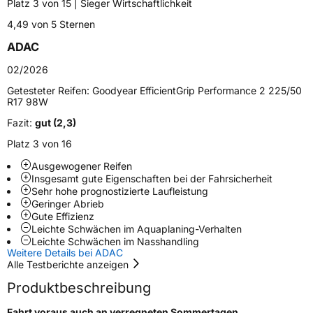
Platz 3 von 15 | Sieger Wirtschaftlichkeit
Weitere Eigenschaften
4,49 von 5 Sternen
Schlauchtyp
TL
ADAC
Zustand
Neureifen
02/2026
Getesteter Reifen:
Goodyear EfficientGrip Performance 2 225/50
R17 98W
EU Label
Fazit:
gut (2,3)
Effizienz
B
Platz 3 von 16
Ausgewogener Reifen
Nasshaftung
A
Insgesamt gute Eigenschaften bei der Fahrsicherheit
Sehr hohe prognostizierte Laufleistung
Geringer Abrieb
Rollgeräusch (Klasse)
A
Gute Effizienz
Leichte Schwächen im Aquaplaning-Verhalten
Rollgeräusch (dB)
68
Leichte Schwächen im Nasshandling
Weitere Details bei ADAC
Fahrzeugklasse
C1
Alle Testberichte anzeigen
Produktbeschreibung
3PMSF / Schneeflockensymbol / Alpine-Symbol
Nein
Fahrt voraus auch an verregneten Sommertagen