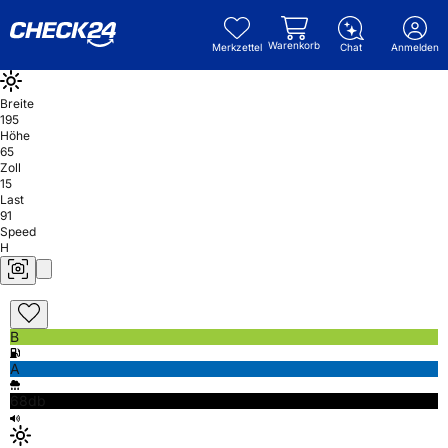
Warenkorb
Merkzettel
Chat
Anmelden
Breite
195
Höhe
65
Zoll
15
Last
91
Speed
H
B
A
68db