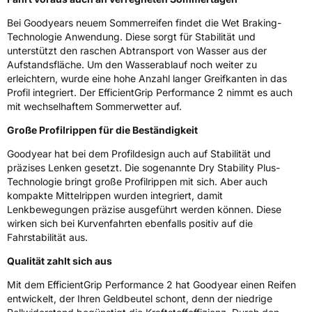
Eisgrip
Nein
Bei Goodyears neuem Sommerreifen findet die Wet Braking-
EPREL ID
612613
Technologie Anwendung. Diese sorgt für Stabilität und
unterstützt den raschen Abtransport von Wasser aus der
Allgemeine Produktsicherheit (GPSR)
Aufstandsfläche. Um den Wasserablauf noch weiter zu
erleichtern, wurde eine hohe Anzahl langer Greifkanten in das
Herstellerkontakt
Goodyear S.A. Innovation Center Avenue
Profil integriert. Der EfficientGrip Performance 2 nimmt es auch
Gordon Smith 7750 Colmar-Berg Luxemburg,
mit wechselhaftem Sommerwetter auf.
www.goodyear.eu
Große Profilrippen für die Beständigkeit
Goodyear hat bei dem Profildesign auch auf Stabilität und
präzises Lenken gesetzt. Die sogenannte Dry Stability Plus-
Technologie bringt große Profilrippen mit sich. Aber auch
kompakte Mittelrippen wurden integriert, damit
Lenkbewegungen präzise ausgeführt werden können. Diese
wirken sich bei Kurvenfahrten ebenfalls positiv auf die
Fahrstabilität aus.
Qualität zahlt sich aus
Mit dem EfficientGrip Performance 2 hat Goodyear einen Reifen
entwickelt, der Ihren Geldbeutel schont, denn der niedrige