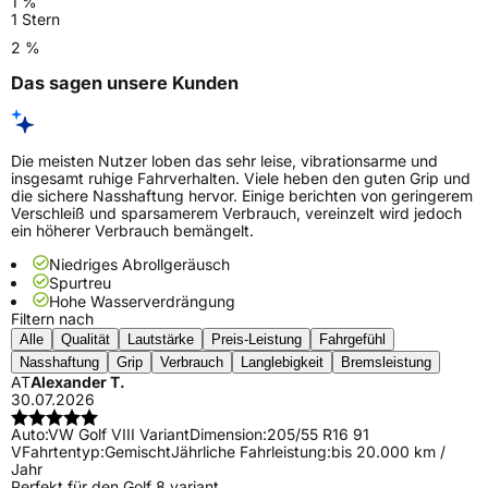
1 %
1 Stern
2 %
Das sagen unsere Kunden
Die meisten Nutzer loben das sehr leise, vibrationsarme und
insgesamt ruhige Fahrverhalten. Viele heben den guten Grip und
die sichere Nasshaftung hervor. Einige berichten von geringerem
Verschleiß und sparsamerem Verbrauch, vereinzelt wird jedoch
ein höherer Verbrauch bemängelt.
Niedriges Abrollgeräusch
Spurtreu
Hohe Wasserverdrängung
Filtern nach
Alle
Qualität
Lautstärke
Preis-Leistung
Fahrgefühl
Nasshaftung
Grip
Verbrauch
Langlebigkeit
Bremsleistung
AT
Alexander T.
30.07.2026
Auto:
VW Golf VIII Variant
Dimension:
205/55 R16 91
V
Fahrtentyp:
Gemischt
Jährliche Fahrleistung:
bis 20.000 km /
Jahr
Perfekt für den Golf 8 variant