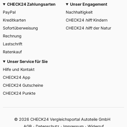
CHECK24 Zahlungsarten
Unser Engagement
PayPal
Nachhaltigkeit
Kreditkarten
CHECK24
hilft
Kindern
Sofortüberweisung
CHECK24
hilft
der Natur
Rechnung
Lastschrift
Ratenkauf
Unser Service für Sie
Hilfe und Kontakt
CHECK24 App
CHECK24 Gutscheine
CHECK24 Punkte
©
2026
CHECK24 Vergleichsportal Autoteile GmbH
AGB
Datenschutz
Impressum
Widerruf