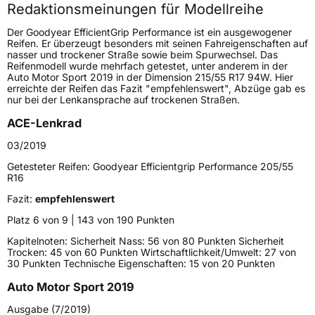
Redaktionsmeinungen für Modellreihe
Höchstgeschwindigkeit
270 km/h
Der Goodyear EfficientGrip Performance ist ein ausgewogener
Lastindex
91
Reifen. Er überzeugt besonders mit seinen Fahreigenschaften auf
nasser und trockener Straße sowie beim Spurwechsel. Das
Reifenmodell wurde mehrfach getestet, unter anderem in der
Höchstlast
615 kg
Auto Motor Sport 2019 in der Dimension 215/55 R17 94W. Hier
erreichte der Reifen das Fazit "empfehlenswert", Abzüge gab es
Gewicht (in kg)
10,11 kg
nur bei der Lenkansprache auf trockenen Straßen.
ACE-Lenkrad
Generelle Merkmale
03/2019
Fahrzeugtyp
PKW
Getesteter Reifen:
Goodyear Efficientgrip Performance 205/55
Verwendung
Sommerreifen
R16
Modellname
EfficientGrip Performance
Fazit:
empfehlenswert
Fahrzeugart
PKW & SUV
Platz 6 von 9 | 143 von 190 Punkten
Kapitelnoten: Sicherheit Nass: 56 von 80 Punkten Sicherheit
Trocken: 45 von 60 Punkten Wirtschaftlichkeit/Umwelt: 27 von
Weitere Eigenschaften
30 Punkten Technische Eigenschaften: 15 von 20 Punkten
Schlauchtyp
TL
Auto Motor Sport 2019
Ausgabe (7/2019)