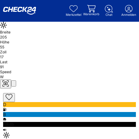
Warenkorb
Merkzettel
Chat
Anmelden
Breite
205
Höhe
55
Zoll
17
Last
91
Speed
W
D
B
68db