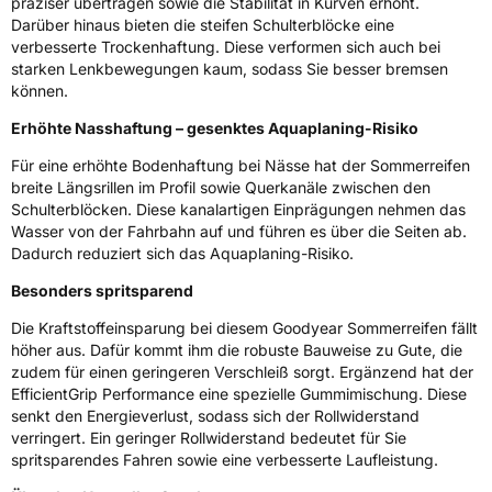
präziser übertragen sowie die Stabilität in Kurven erhöht.
3PMSF / Schneeflockensymbol / Alpine-Symbol
Nein
Darüber hinaus bieten die steifen Schulterblöcke eine
verbesserte Trockenhaftung. Diese verformen sich auch bei
Eisgrip
Nein
starken Lenkbewegungen kaum, sodass Sie besser bremsen
EPREL ID
530769
können.
Erhöhte Nasshaftung – gesenktes Aquaplaning-Risiko
Allgemeine Produktsicherheit (GPSR)
Für eine erhöhte Bodenhaftung bei Nässe hat der Sommerreifen
Herstellerkontakt
Goodyear S.A. Innovation Center Avenue
breite Längsrillen im Profil sowie Querkanäle zwischen den
Gordon Smith 7750 Colmar-Berg Luxemburg,
Schulterblöcken. Diese kanalartigen Einprägungen nehmen das
www.goodyear.eu
Wasser von der Fahrbahn auf und führen es über die Seiten ab.
Dadurch reduziert sich das Aquaplaning-Risiko.
Besonders spritsparend
Die Kraftstoffeinsparung bei diesem Goodyear Sommerreifen fällt
höher aus. Dafür kommt ihm die robuste Bauweise zu Gute, die
zudem für einen geringeren Verschleiß sorgt. Ergänzend hat der
EfficientGrip Performance eine spezielle Gummimischung. Diese
senkt den Energieverlust, sodass sich der Rollwiderstand
verringert. Ein geringer Rollwiderstand bedeutet für Sie
spritsparendes Fahren sowie eine verbesserte Laufleistung.