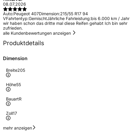
08.07.2026
Auto:
Peugeot 407
Dimension:
215/55 R17 94
V
Fahrtentyp:
Gemischt
Jährliche Fahrleistung:
bis 6.000 km / Jahr
wir haben schon das dritte mal diese Reifen gehabt Ich bin sehr
zufrieden.
alle Kundenbewertungen anzeigen
Produktdetails
Dimension
Breite
205
Höhe
55
Bauart
R
Zoll
17
Geschwindigkeitsindex
W
mehr anzeigen