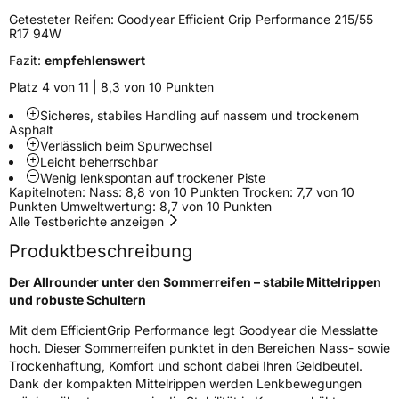
Zustand
Neureifen
Getesteter Reifen:
Goodyear Efficient Grip Performance 215/55
R17 94W
Felgenschutz
FP
Fazit:
empfehlenswert
Platz 4 von 11 | 8,3 von 10 Punkten
Runflat
ROF
Sicheres, stabiles Handling auf nassem und trockenem
Asphalt
Empfohlen für BMW
*
Verlässlich beim Spurwechsel
Leicht beherrschbar
EU Label
Wenig lenkspontan auf trockener Piste
Kapitelnoten: Nass: 8,8 von 10 Punkten Trocken: 7,7 von 10
Effizienz
D
Punkten Umweltwertung: 8,7 von 10 Punkten
Alle Testberichte anzeigen
Nasshaftung
B
Produktbeschreibung
Der Allrounder unter den Sommerreifen – stabile Mittelrippen
Rollgeräusch (Klasse)
A
und robuste Schultern
Mit dem EfficientGrip Performance legt Goodyear die Messlatte
Rollgeräusch (dB)
68
hoch. Dieser Sommerreifen punktet in den Bereichen Nass- sowie
Fahrzeugklasse
C1
Trockenhaftung, Komfort und schont dabei Ihren Geldbeutel.
Dank der kompakten Mittelrippen werden Lenkbewegungen