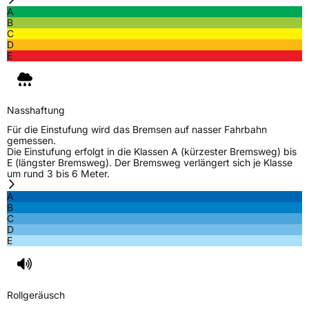
EPREL ID
1358086
A
B
Allgemeine Produktsicherheit (GPSR)
C
D
E
Herstellerkontakt
Prinx Chengshan Tire Europe GmbH, Berliner
Allee 47 64295 Darmstadt Germany,
info@prinx.eu
Nasshaftung
Für die Einstufung wird das Bremsen auf nasser Fahrbahn
gemessen.
Die Einstufung erfolgt in die Klassen A (kürzester Bremsweg) bis
E (längster Bremsweg). Der Bremsweg verlängert sich je Klasse
um rund 3 bis 6 Meter.
A
B
C
D
E
Rollgeräusch