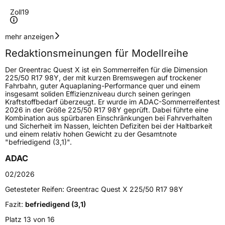
Zoll
19
Geschwindigkeitsindex
Y
mehr anzeigen
Redaktionsmeinungen für Modellreihe
Lastindex
111
Der Greentrac Quest X ist ein Sommerreifen für die Dimension
225/50 R17 98Y, der mit kurzen Bremswegen auf trockener
Höchstlast
1090 kg
Fahrbahn, guter Aquaplaning-Performance quer und einem
insgesamt soliden Effizienzniveau durch seinen geringen
Kraftstoffbedarf überzeugt. Er wurde im ADAC-Sommerreifentest
Generelle Merkmale
2026 in der Größe 225/50 R17 98Y geprüft. Dabei führte eine
Kombination aus spürbaren Einschränkungen bei Fahrverhalten
Fahrzeugtyp
PKW
und Sicherheit im Nassen, leichten Defiziten bei der Haltbarkeit
und einem relativ hohen Gewicht zu der Gesamtnote
Verwendung
Sommerreifen
"befriedigend (3,1)".
Modellname
Quest X
ADAC
Fahrzeugart
PKW & SUV
02/2026
Getesteter Reifen:
Greentrac Quest X 225/50 R17 98Y
Weitere Eigenschaften
Fazit:
befriedigend (3,1)
Platz 13 von 16
Schlauchtyp
TL