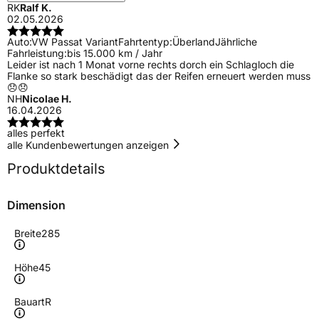
RK
Ralf K.
02.05.2026
Auto:
VW Passat Variant
Fahrtentyp:
Überland
Jährliche
Fahrleistung:
bis 15.000 km / Jahr
Leider ist nach 1 Monat vorne rechts dorch ein Schlagloch die
Flanke so stark beschädigt das der Reifen erneuert werden muss
😞😞
NH
Nicolae H.
16.04.2026
alles perfekt
alle Kundenbewertungen anzeigen
Produktdetails
Dimension
Breite
285
Höhe
45
Bauart
R