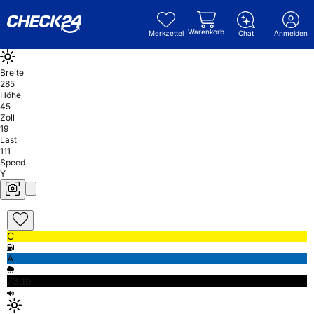
Warenkorb
Merkzettel
Chat
Anmelden
Breite
285
Höhe
45
Zoll
19
Last
111
Speed
Y
C
A
73db