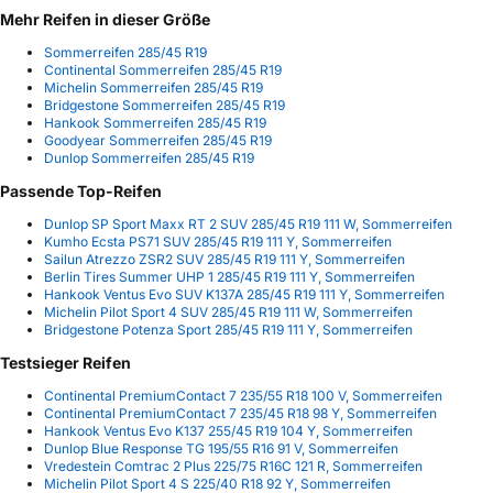
Mehr Reifen in dieser Größe
Sommerreifen 285/45 R19
Continental Sommerreifen 285/45 R19
Michelin Sommerreifen 285/45 R19
Bridgestone Sommerreifen 285/45 R19
Hankook Sommerreifen 285/45 R19
Goodyear Sommerreifen 285/45 R19
Dunlop Sommerreifen 285/45 R19
Passende Top-Reifen
Dunlop SP Sport Maxx RT 2 SUV 285/45 R19 111 W, Sommerreifen
Kumho Ecsta PS71 SUV 285/45 R19 111 Y, Sommerreifen
Sailun Atrezzo ZSR2 SUV 285/45 R19 111 Y, Sommerreifen
Berlin Tires Summer UHP 1 285/45 R19 111 Y, Sommerreifen
Hankook Ventus Evo SUV K137A 285/45 R19 111 Y, Sommerreifen
Michelin Pilot Sport 4 SUV 285/45 R19 111 W, Sommerreifen
Bridgestone Potenza Sport 285/45 R19 111 Y, Sommerreifen
Testsieger Reifen
Continental PremiumContact 7 235/55 R18 100 V, Sommerreifen
Continental PremiumContact 7 235/45 R18 98 Y, Sommerreifen
Hankook Ventus Evo K137 255/45 R19 104 Y, Sommerreifen
Dunlop Blue Response TG 195/55 R16 91 V, Sommerreifen
Vredestein Comtrac 2 Plus 225/75 R16C 121 R, Sommerreifen
Michelin Pilot Sport 4 S 225/40 R18 92 Y, Sommerreifen