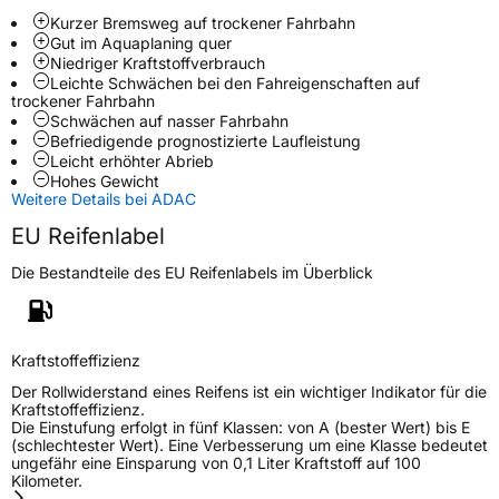
Kurzer Bremsweg auf trockener Fahrbahn
Zustand
Neureifen
Gut im Aquaplaning quer
Niedriger Kraftstoffverbrauch
Leichte Schwächen bei den Fahreigenschaften auf
Verstärkt
XL
trockener Fahrbahn
Schwächen auf nasser Fahrbahn
Befriedigende prognostizierte Laufleistung
EU Label
Leicht erhöhter Abrieb
Hohes Gewicht
Weitere Details bei ADAC
Effizienz
C
EU Reifenlabel
Nasshaftung
A
Die Bestandteile des EU Reifenlabels im Überblick
Rollgeräusch (Klasse)
B
Kraftstoffeffizienz
Rollgeräusch (dB)
73
Der Rollwiderstand eines Reifens ist ein wichtiger Indikator für die
Fahrzeugklasse
C1
Kraftstoffeffizienz.
Die Einstufung erfolgt in fünf Klassen: von A (bester Wert) bis E
(schlechtester Wert). Eine Verbesserung um eine Klasse bedeutet
3PMSF / Schneeflockensymbol / Alpine-Symbol
Nein
ungefähr eine Einsparung von 0,1 Liter Kraftstoff auf 100
Kilometer.