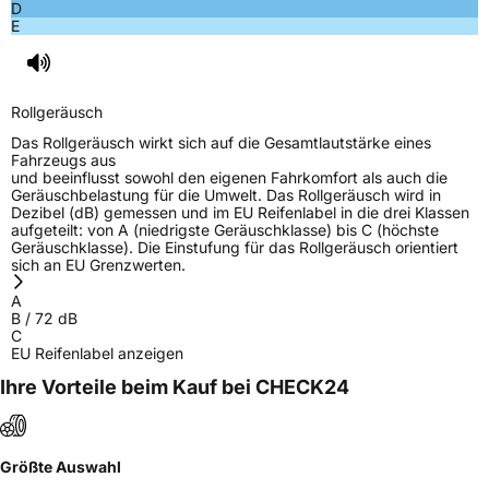
D
EPREL ID
452167
E
Allgemeine Produktsicherheit (GPSR)
Herstellerkontakt
Sailun Europe GmbH, Van Den Ban
Rollgeräusch
Autobanden B.V. Ravenseweg 13m 3223 LM
Das Rollgeräusch wirkt sich auf die Gesamtlautstärke eines
Hellevoetsluis Niederlande,
Fahrzeugs aus
flora.jiang@gripmax.com
und beeinflusst sowohl den eigenen Fahrkomfort als auch die
Geräuschbelastung für die Umwelt. Das Rollgeräusch wird in
Dezibel (dB) gemessen und im EU Reifenlabel in die drei Klassen
aufgeteilt: von A (niedrigste Geräuschklasse) bis C (höchste
Geräuschklasse). Die Einstufung für das Rollgeräusch orientiert
sich an EU Grenzwerten.
A
B
/
72
dB
C
EU Reifenlabel anzeigen
Ihre Vorteile beim Kauf bei CHECK24
Größte Auswahl