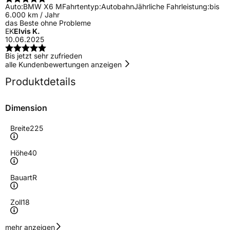
Auto:
BMW X6 M
Fahrtentyp:
Autobahn
Jährliche Fahrleistung:
bis
6.000 km / Jahr
das Beste ohne Probleme
EK
Elvis K.
10.06.2025
Bis jetzt sehr zufrieden
alle Kundenbewertungen anzeigen
Produktdetails
Dimension
Breite
225
Höhe
40
Bauart
R
Zoll
18
Geschwindigkeitsindex
Y
mehr anzeigen