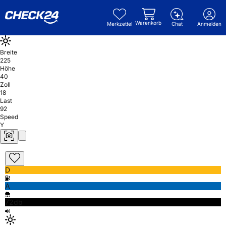
Warenkorb
Merkzettel
Chat
Anmelden
Breite
225
Höhe
40
Zoll
18
Last
92
Speed
Y
D
A
72db