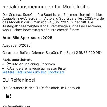
Redaktionsmeinungen für Modellreihe
Höchstgeschwindigkeit
300 km/h
Der Gripmax SureGrip Pro Sport ist ein Sommerreifen mit solider
Lastindex
92
Aquaplaning-Vorsorge. Im Auto Bild Sportscars Test 2025 wurde
das Modell in der Dimension 245/35 R20 95Y geprüft. Die
Testergebnisse zeigten lange Bremswege auf nasser Fahrbahn,
Höchstlast
630 kg
was zu einer Bewertung als "ausreichend" führte.
Gewicht (in kg)
9,26 kg
Auto Bild Sportscars 2025
Ausgabe (6/2025)
Generelle Merkmale
Getesteter Reifen:
Gripmax SureGrip Pro Sport 245/35 R20 95Y
Fahrzeugtyp
PKW
Fazit:
ausreichend
Verwendung
Sommerreifen
Gute Aquaplaning-Reserven
Lange Bremswege auf nasser Piste
Modellname
SureGrip Pro Sport
Weitere Details bei Auto Bild Sportscars
Fahrzeugart
PKW & SUV
EU Reifenlabel
Die Bestandteile des EU Reifenlabels im Überblick
Weitere Eigenschaften
Schlauchtyp
TL
Kraftstoffeffizienz