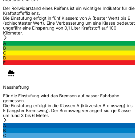
Zustand
Neureifen
Der Rollwiderstand eines Reifens ist ein wichtiger Indikator für die
Kraftstoffeffizienz.
Die Einstufung erfolgt in fünf Klassen: von A (bester Wert) bis E
Verstärkt
XL
(schlechtester Wert). Eine Verbesserung um eine Klasse bedeutet
ungefähr eine Einsparung von 0,1 Liter Kraftstoff auf 100
Kilometer.
EU Label
A
B
Effizienz
D
C
D
E
Nasshaftung
A
Rollgeräusch (Klasse)
B
Nasshaftung
Für die Einstufung wird das Bremsen auf nasser Fahrbahn
Rollgeräusch (dB)
72
gemessen.
Fahrzeugklasse
C1
Die Einstufung erfolgt in die Klassen A (kürzester Bremsweg) bis
E (längster Bremsweg). Der Bremsweg verlängert sich je Klasse
um rund 3 bis 6 Meter.
3PMSF / Schneeflockensymbol / Alpine-Symbol
Nein
A
B
Eisgrip
Nein
C