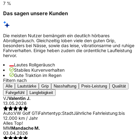
7 %
Das sagen unsere Kunden
Die meisten Nutzer bemängeln ein deutlich hörbares
Abrollgeräusch. Gleichzeitig loben viele den guten Grip,
besonders bei Nässe, sowie das leise, vibrationsarme und ruhige
Fahrverhalten. Einige heben zudem die ordentliche Laufleistung
hervor.
Lautes Rollgeräusch
Stabiles Kurvenverhalten
Gute Traktion im Regen
Filtern nach
Alle
Lautstärke
Grip
Nasshaftung
Preis-Leistung
Qualität
Fahrgefühl
Langlebigkeit
VJ
Valentin J.
13.05.2026
Auto:
VW Golf GTi
Fahrtentyp:
Stadt
Jährliche Fahrleistung:
bis
12.000 km / Jahr
Alles Top!
MM
Mandache M.
03.04.2026