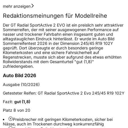
Geschwindigkeitsindex
Y
mehr anzeigen
Redaktionsmeinungen für Modellreihe
Höchstgeschwindigkeit
300 km/h
Der GT Radial SportActive 2 EVO ist ein preislich sehr attraktiver
Lastindex
95
Sommerreifen, der mit seiner ausgewogenen Performance auf
nasser und trockener Fahrbahn einen insgesamt guten und
alltagstauglichen Eindruck hinterlässt. Er wurde im Auto Bild
Höchstlast
690 kg
Sommerreifentest 2026 in der Dimension 245/45 R19 102Y
geprüft. Dort überzeugte er durch besonders geringe
Kilometerkosten und eine sichere Fahrsicherheit auf
Generelle Merkmale
Regenstrecken, musste sich aber aufgrund des etwas erhöhten
Rollwiderstands mit dem Gesamturteil "gut (1,8)"
Fahrzeugtyp
PKW
zufriedengeben.
Verwendung
Sommerreifen
Auto Bild 2026
Modellname
SportActive 2 EVO
Ausgabe (10/2026)
Fahrzeugart
PKW & SUV
Getesteter Reifen:
GT Radial SportActive 2 Evo 245/45 R19 102Y
Fazit:
gut (1,8)
Weitere Eigenschaften
Platz 8 von 20
Schlauchtyp
TL
Preisbrecher mit geringen Kilometerkosten, sicher bei
Nässe, auch im Trockenen durchweg konkurrenzfähig