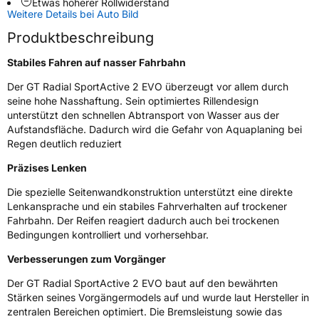
Etwas höherer Rollwiderstand
Zustand
Neureifen
Weitere Details bei Auto Bild
Produktbeschreibung
Verstärkt
XL
Stabiles
Fahren auf nasser Fahrbahn
Der GT Radial SportActive 2 EVO überzeugt vor allem durch
EU Label
seine hohe Nasshaftung. Sein optimiertes Rillendesign
unterstützt den schnellen Abtransport von Wasser aus der
Effizienz
D
Aufstandsfläche. Dadurch wird die Gefahr von Aquaplaning bei
Regen deutlich reduziert
Nasshaftung
A
Präzises Lenken
Rollgeräusch (Klasse)
B
Die spezielle Seitenwandkonstruktion unterstützt eine direkte
Lenkansprache und ein stabiles Fahrverhalten auf trockener
Rollgeräusch (dB)
70
Fahrbahn. Der Reifen reagiert dadurch auch bei trockenen
Bedingungen kontrolliert und vorhersehbar.
Fahrzeugklasse
C1
Verbesserungen zum Vorgänger
3PMSF / Schneeflockensymbol / Alpine-Symbol
Nein
Der GT Radial SportActive 2 EVO baut auf den bewährten
Stärken seines Vorgängermodels auf und wurde laut Hersteller in
Eisgrip
Nein
zentralen Bereichen optimiert. Die Bremsleistung sowie das