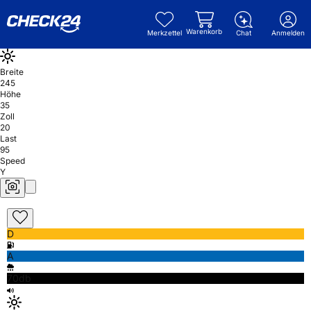
Warenkorb
Merkzettel
Chat
Anmelden
Breite
245
Höhe
35
Zoll
20
Last
95
Speed
Y
D
A
70db