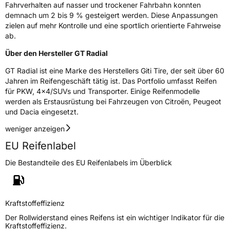
Fahrverhalten auf nasser und trockener Fahrbahn konnten
EPREL ID
2485814
demnach um 2 bis 9 % gesteigert werden. Diese Anpassungen
zielen auf mehr Kontrolle und eine sportlich orientierte Fahrweise
Allgemeine Produktsicherheit (GPSR)
ab.
Herstellerkontakt
Giti Tire Deutschland GmbH, Giti Tire
Über den Hersteller GT Radial
Deutschland GmbH Hollerithallee 18a 30419
Hannover Germany,
GT Radial ist eine Marke des Herstellers Giti Tire, der seit über 60
label.information@eu.giti.com
Jahren im Reifengeschäft tätig ist. Das Portfolio umfasst Reifen
für PKW, 4x4/SUVs und Transporter. Einige Reifenmodelle
werden als Erstausrüstung bei Fahrzeugen von Citroën, Peugeot
und Dacia eingesetzt.
weniger anzeigen
EU Reifenlabel
Die Bestandteile des EU Reifenlabels im Überblick
Kraftstoffeffizienz
Der Rollwiderstand eines Reifens ist ein wichtiger Indikator für die
Kraftstoffeffizienz.