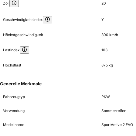
Zoll
20
Geschwindigkeitsindex
Y
Höchstgeschwindigkeit
300 km/h
Lastindex
103
Höchstlast
875 kg
Generelle Merkmale
Fahrzeugtyp
PKW
Verwendung
Sommerreifen
Modellname
SportActive 2 EVO