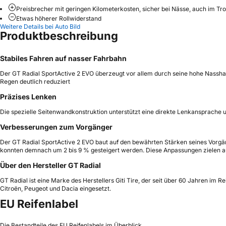
Preisbrecher mit geringen Kilometerkosten, sicher bei Nässe, auch im 
Etwas höherer Rollwiderstand
Weitere Details bei Auto Bild
Produktbeschreibung
Stabiles
Fahren auf nasser Fahrbahn
Der GT Radial SportActive 2 EVO überzeugt vor allem durch seine hohe Nasshaft
Regen deutlich reduziert
Präzises Lenken
Die spezielle Seitenwandkonstruktion unterstützt eine direkte Lenkansprache u
Verbesserungen zum Vorgänger
Der GT Radial SportActive 2 EVO baut auf den bewährten Stärken seines Vorgän
konnten demnach um 2 bis 9 % gesteigert werden. Diese Anpassungen zielen auf
Über den Hersteller GT Radial
GT Radial ist eine Marke des Herstellers Giti Tire, der seit über 60 Jahren im 
Citroën, Peugeot und Dacia eingesetzt.
EU Reifenlabel
Die Bestandteile des EU Reifenlabels im Überblick