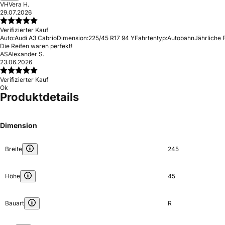
VH
Vera H.
29.07.2026
Verifizierter Kauf
Auto:
Audi A3 Cabrio
Dimension:
225/45 R17 94 Y
Fahrtentyp:
Autobahn
Jährliche 
Die Reifen waren perfekt!
AS
Alexander S.
23.06.2026
Verifizierter Kauf
Ok
Produktdetails
Dimension
Breite
245
Höhe
45
Bauart
R