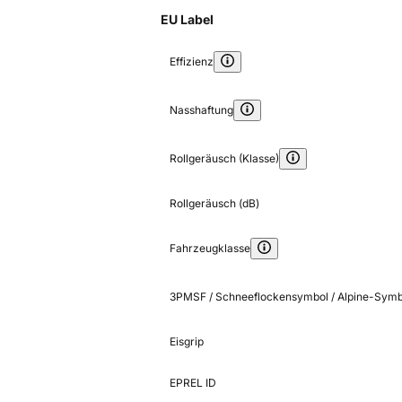
EU Label
Effizienz
Nasshaftung
Rollgeräusch (Klasse)
Rollgeräusch (dB)
Fahrzeugklasse
3PMSF / Schneeflockensymbol / Alpine-Symb
Eisgrip
EPREL ID