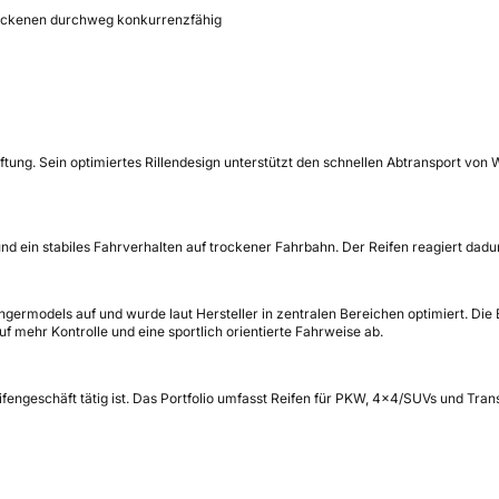
Trockenen durchweg konkurrenzfähig
ung. Sein optimiertes Rillendesign unterstützt den schnellen Abtransport von 
nd ein stabiles Fahrverhalten auf trockener Fahrbahn. Der Reifen reagiert dad
germodels auf und wurde laut Hersteller in zentralen Bereichen optimiert. Di
 mehr Kontrolle und eine sportlich orientierte Fahrweise ab.
Reifengeschäft tätig ist. Das Portfolio umfasst Reifen für PKW, 4x4/SUVs und Tr