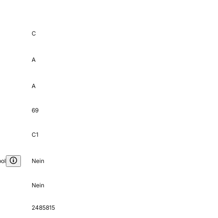
C
A
A
69
C1
ol
Nein
Nein
2485815