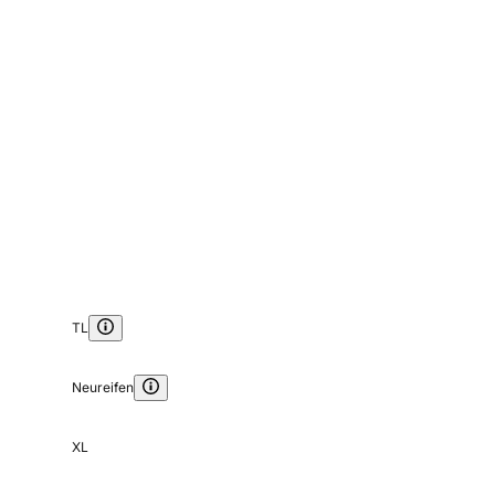
TL
Neureifen
XL