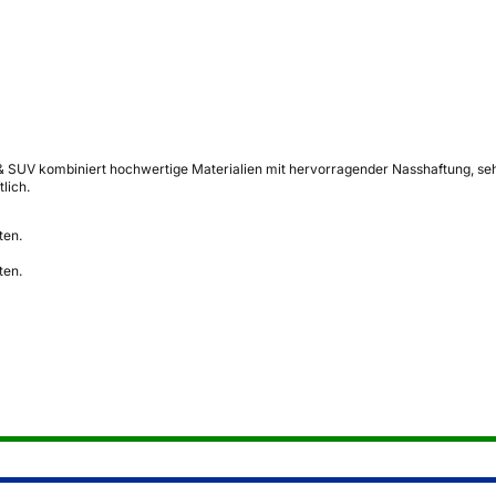
UV kombiniert hochwertige Materialien mit hervorragender Nasshaftung, sehr n
lich.
ten.
ten.