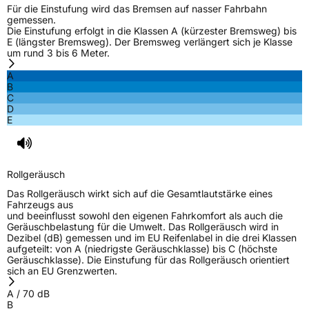
Für die Einstufung wird das Bremsen auf nasser Fahrbahn
gemessen.
Allgemeine Produktsicherheit (GPSR)
Die Einstufung erfolgt in die Klassen A (kürzester Bremsweg) bis
E (längster Bremsweg). Der Bremsweg verlängert sich je Klasse
um rund 3 bis 6 Meter.
Herstellerkontakt
Giti Tire Deutschland GmbH, Giti Tire
Deutschland GmbH Hollerithallee 18a 30419
A
Hannover Germany,
B
label.information@eu.giti.com
C
D
E
Rollgeräusch
Das Rollgeräusch wirkt sich auf die Gesamtlautstärke eines
Fahrzeugs aus
und beeinflusst sowohl den eigenen Fahrkomfort als auch die
Geräuschbelastung für die Umwelt. Das Rollgeräusch wird in
Dezibel (dB) gemessen und im EU Reifenlabel in die drei Klassen
aufgeteilt: von A (niedrigste Geräuschklasse) bis C (höchste
Geräuschklasse). Die Einstufung für das Rollgeräusch orientiert
sich an EU Grenzwerten.
A
/
70
dB
B