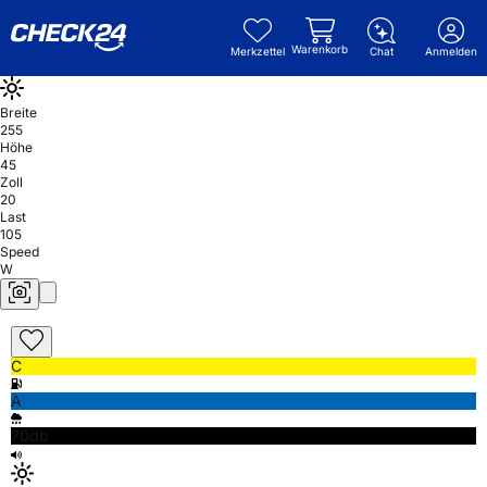
Warenkorb
Merkzettel
Chat
Anmelden
Breite
255
Höhe
45
Zoll
20
Last
105
Speed
W
C
A
70db