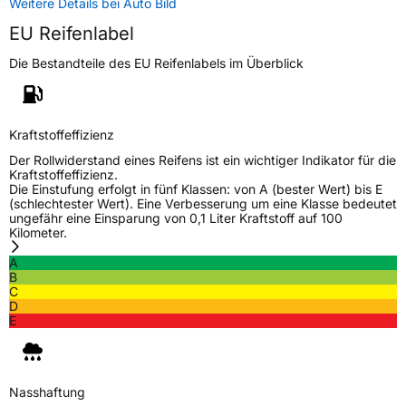
Zustand
Neureifen
Weitere Details bei Auto Bild
EU Reifenlabel
Verstärkt
XL
Die Bestandteile des EU Reifenlabels im Überblick
EU Label
Effizienz
C
Kraftstoffeffizienz
Der Rollwiderstand eines Reifens ist ein wichtiger Indikator für die
Kraftstoffeffizienz.
Nasshaftung
A
Die Einstufung erfolgt in fünf Klassen: von A (bester Wert) bis E
(schlechtester Wert). Eine Verbesserung um eine Klasse bedeutet
ungefähr eine Einsparung von 0,1 Liter Kraftstoff auf 100
Rollgeräusch (Klasse)
A
Kilometer.
A
Rollgeräusch (dB)
70
B
Fahrzeugklasse
C1
C
D
E
3PMSF / Schneeflockensymbol / Alpine-Symbol
Nein
Eisgrip
Nein
Nasshaftung
EPREL ID
2485813