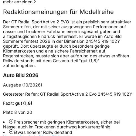
Geschwindigkeitsindex
W
mehr anzeigen
Redaktionsmeinungen für Modellreihe
Höchstgeschwindigkeit
270 km/h
Der GT Radial SportActive 2 EVO ist ein preislich sehr attraktiver
Lastindex
105
Sommerreifen, der mit seiner ausgewogenen Performance auf
nasser und trockener Fahrbahn einen insgesamt guten und
alltagstauglichen Eindruck hinterlässt. Er wurde im Auto Bild
Höchstlast
925 kg
Sommerreifentest 2026 in der Dimension 245/45 R19 102Y
geprüft. Dort überzeugte er durch besonders geringe
Kilometerkosten und eine sichere Fahrsicherheit auf
Generelle Merkmale
Regenstrecken, musste sich aber aufgrund des etwas erhöhten
Rollwiderstands mit dem Gesamturteil "gut (1,8)"
Fahrzeugtyp
PKW
zufriedengeben.
Verwendung
Sommerreifen
Auto Bild 2026
Modellname
SportActive 2 EVO
Ausgabe (10/2026)
Fahrzeugart
PKW & SUV
Getesteter Reifen:
GT Radial SportActive 2 Evo 245/45 R19 102Y
Fazit:
gut (1,8)
Weitere Eigenschaften
Platz 8 von 20
Schlauchtyp
TL
Preisbrecher mit geringen Kilometerkosten, sicher bei
Nässe, auch im Trockenen durchweg konkurrenzfähig
Etwas höherer Rollwiderstand