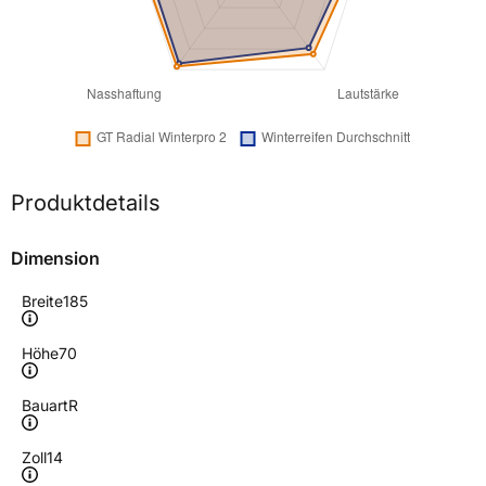
Produktdetails
Dimension
Breite
185
Höhe
70
Bauart
R
Zoll
14