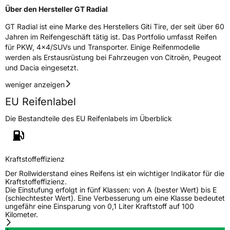
Über den Hersteller GT Radial
Allgemeine Produktsicherheit (GPSR)
GT Radial ist eine Marke des Herstellers Giti Tire, der seit über 60
Jahren im Reifengeschäft tätig ist. Das Portfolio umfasst Reifen
Herstellerkontakt
Giti Tire Deutschland GmbH, Giti Tire
für PKW, 4x4/SUVs und Transporter. Einige Reifenmodelle
Deutschland GmbH Hollerithallee 18a 30419
werden als Erstausrüstung bei Fahrzeugen von Citroën, Peugeot
Hannover Germany,
label.information@eu.giti.com
und Dacia eingesetzt.
weniger anzeigen
EU Reifenlabel
Die Bestandteile des EU Reifenlabels im Überblick
Kraftstoffeffizienz
Der Rollwiderstand eines Reifens ist ein wichtiger Indikator für die
Kraftstoffeffizienz.
Die Einstufung erfolgt in fünf Klassen: von A (bester Wert) bis E
(schlechtester Wert). Eine Verbesserung um eine Klasse bedeutet
ungefähr eine Einsparung von 0,1 Liter Kraftstoff auf 100
Kilometer.