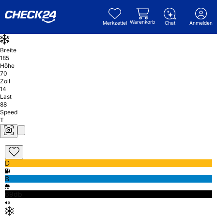
Warenkorb
Merkzettel
Chat
Anmelden
Breite
185
Höhe
70
Zoll
14
Last
88
Speed
T
D
B
69db