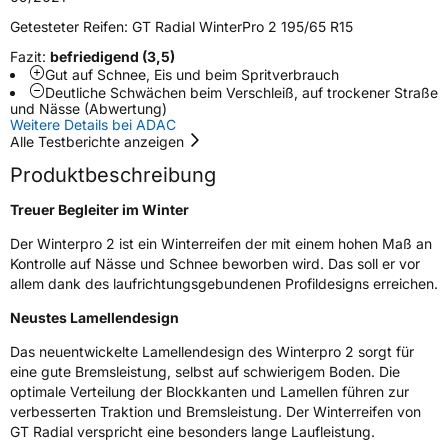
Zustand
Neureifen
Getesteter Reifen:
GT Radial WinterPro 2 195/65 R15
Fazit:
befriedigend (3,5)
M+S
Ja
Gut auf Schnee, Eis und beim Spritverbrauch
Deutliche Schwächen beim Verschleiß, auf trockener Straße
EU Label
und Nässe (Abwertung)
Weitere Details bei ADAC
Alle Testberichte anzeigen
Effizienz
D
Produktbeschreibung
Nasshaftung
B
Treuer Begleiter im Winter
Rollgeräusch (Klasse)
B
Der Winterpro 2 ist ein Winterreifen der mit einem hohen Maß an
Kontrolle auf Nässe und Schnee beworben wird. Das soll er vor
allem dank des laufrichtungsgebundenen Profildesigns erreichen.
Rollgeräusch (dB)
69
Neustes Lamellendesign
Fahrzeugklasse
C1
Das neuentwickelte Lamellendesign des Winterpro 2 sorgt für
3PMSF / Schneeflockensymbol / Alpine-Symbol
Ja
eine gute Bremsleistung, selbst auf schwierigem Boden. Die
optimale Verteilung der Blockkanten und Lamellen führen zur
verbesserten Traktion und Bremsleistung. Der Winterreifen von
Eisgrip
Nein
GT Radial verspricht eine besonders lange Laufleistung.
EPREL ID
1966234