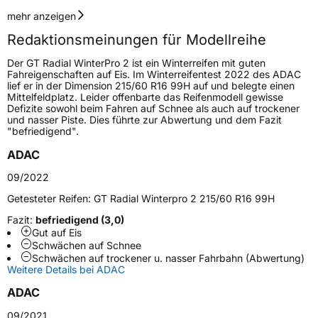
Geschwindigkeitsindex
T
mehr anzeigen
Redaktionsmeinungen für Modellreihe
Höchstgeschwindigkeit
190 km/h
Der GT Radial WinterPro 2 ist ein Winterreifen mit guten
Lastindex
88
Fahreigenschaften auf Eis. Im Winterreifentest 2022 des ADAC
lief er in der Dimension 215/60 R16 99H auf und belegte einen
Mittelfeldplatz. Leider offenbarte das Reifenmodell gewisse
Höchstlast
560 kg
Defizite sowohl beim Fahren auf Schnee als auch auf trockener
und nasser Piste. Dies führte zur Abwertung und dem Fazit
"befriedigend".
Generelle Merkmale
ADAC
Fahrzeugtyp
PKW
09/2022
Verwendung
Winterreifen
Getesteter Reifen:
GT Radial Winterpro 2 215/60 R16 99H
Modellname
Winterpro 2
Fazit:
befriedigend (3,0)
Fahrzeugart
PKW & SUV
Gut auf Eis
Schwächen auf Schnee
Schwächen auf trockener u. nasser Fahrbahn (Abwertung)
Weitere Eigenschaften
Weitere Details bei ADAC
ADAC
Schlauchtyp
TL
09/2021