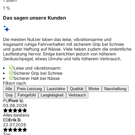
1 Stern
1 %
Das sagen unsere Kunden
Die meisten Nutzer loben das leise, vibrationsarme und
insgesamt ruhige Fahrverhalten mit sicherem Grip bei Schnee
und guter Haftung auf Nässe. Viele heben zudem die ordentliche
Laufleistung hervor. Einige berichten jedoch von höherem
Geräuschpegel, etwas Unruhe und teils höherem Verbrauch.
Leise und vibrationsarm
Sicherer Grip bei Schnee
Sicherer Halt bei Nässe
Filtern nach
Alle
Preis-Leistung
Lautstärke
Qualität
Winter
Nasshaftung
Grip
Fahrgefühl
Langlebigkeit
Verbrauch
PU
Piotr U.
03.08.2026
Alles bestens
ED
Erik D.
22.07.2026
Top