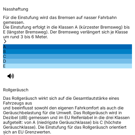
Nasshaftung
EU Label
Für die Einstufung wird das Bremsen auf nasser Fahrbahn
gemessen.
Die Einstufung erfolgt in die Klassen A (kürzester Bremsweg) bis
Effizienz
D
E (längster Bremsweg). Der Bremsweg verlängert sich je Klasse
um rund 3 bis 6 Meter.
Nasshaftung
C
A
B
C
Rollgeräusch (Klasse)
B
D
E
Rollgeräusch (dB)
72
Fahrzeugklasse
C1
Rollgeräusch
3PMSF / Schneeflockensymbol / Alpine-Symbol
Nein
Das Rollgeräusch wirkt sich auf die Gesamtlautstärke eines
Fahrzeugs aus
und beeinflusst sowohl den eigenen Fahrkomfort als auch die
Eisgrip
Nein
Geräuschbelastung für die Umwelt. Das Rollgeräusch wird in
Dezibel (dB) gemessen und im EU Reifenlabel in die drei Klassen
EPREL ID
622197
aufgeteilt: von A (niedrigste Geräuschklasse) bis C (höchste
Geräuschklasse). Die Einstufung für das Rollgeräusch orientiert
Allgemeine Produktsicherheit (GPSR)
sich an EU Grenzwerten.