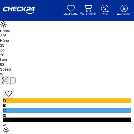
Warenkorb
Merkzettel
Chat
Anmelden
Breite
225
Höhe
35
Zoll
20
Last
93
Speed
W
D
C
72db