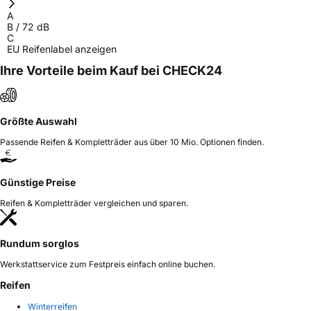
A
Herstellerkontakt
Mid West Tyres Limited, Raheen Roundabout
B
/
72
dB
Raheen Limerick lreland,
C
raheen@midwesttyres.ie
EU Reifenlabel anzeigen
Ihre Vorteile beim Kauf bei CHECK24
Größte Auswahl
Passende Reifen & Kompletträder aus über 10 Mio. Optionen finden.
Günstige Preise
Reifen & Kompletträder vergleichen und sparen.
Rundum sorglos
Werkstattservice zum Festpreis einfach online buchen.
Reifen
Winterreifen