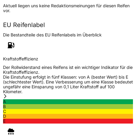
Aktuell liegen uns keine Redaktionsmeinungen für diesen Reifen
Lastindex
93
vor.
Höchstlast
650 kg
EU Reifenlabel
Die Bestandteile des EU Reifenlabels im Überblick
Generelle Merkmale
Fahrzeugtyp
PKW
Verwendung
Sommerreifen
Kraftstoffeffizienz
Modellname
HD 921
Der Rollwiderstand eines Reifens ist ein wichtiger Indikator für die
Kraftstoffeffizienz.
Fahrzeugart
PKW & SUV
Die Einstufung erfolgt in fünf Klassen: von A (bester Wert) bis E
(schlechtester Wert). Eine Verbesserung um eine Klasse bedeutet
ungefähr eine Einsparung von 0,1 Liter Kraftstoff auf 100
Kilometer.
Weitere Eigenschaften
A
Schlauchtyp
TL
B
C
D
Zustand
Neureifen
E
Verstärkt
XL