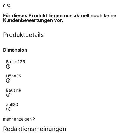
0 %
Für dieses Produkt liegen uns aktuell noch keine
Kundenbewertungen
vor.
Produktdetails
Dimension
Breite
225
Höhe
35
Bauart
R
Zoll
20
Geschwindigkeitsindex
W
mehr anzeigen
Redaktionsmeinungen
Höchstgeschwindigkeit
270 km/h