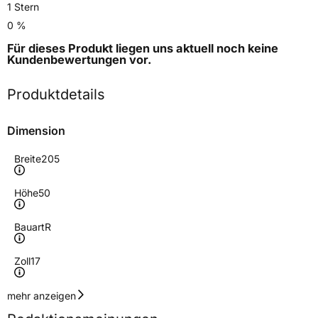
1 Stern
0 %
Für dieses Produkt liegen uns aktuell noch keine
Kundenbewertungen
vor.
Produktdetails
Dimension
Breite
205
Höhe
50
Bauart
R
Zoll
17
Geschwindigkeitsindex
W
mehr anzeigen