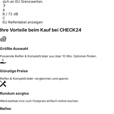
sich an EU Grenzwerten.
Herstellerkontakt
Mid West Tyres Limited, Raheen Roundabout
Raheen Limerick lreland,
A
raheen@midwesttyres.ie
B
/
72
dB
C
EU Reifenlabel anzeigen
Ihre Vorteile beim Kauf bei CHECK24
Größte Auswahl
Passende Reifen & Kompletträder aus über 10 Mio. Optionen finden.
Günstige Preise
Reifen & Kompletträder vergleichen und sparen.
Rundum sorglos
Werkstattservice zum Festpreis einfach online buchen.
Reifen