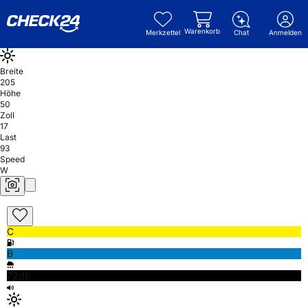
Warenkorb
Merkzettel
Chat
Anmelden
Breite
205
Höhe
50
Zoll
17
Last
93
Speed
W
C
B
72db