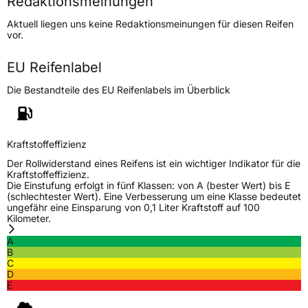
Redaktionsmeinungen
Höchstgeschwindigkeit
270 km/h
Aktuell liegen uns keine Redaktionsmeinungen für diesen Reifen
Lastindex
93
vor.
Höchstlast
650 kg
EU Reifenlabel
Die Bestandteile des EU Reifenlabels im Überblick
Generelle Merkmale
Fahrzeugtyp
PKW
Verwendung
Sommerreifen
Kraftstoffeffizienz
Modellname
HD 927
Der Rollwiderstand eines Reifens ist ein wichtiger Indikator für die
Kraftstoffeffizienz.
Fahrzeugart
PKW & SUV
Die Einstufung erfolgt in fünf Klassen: von A (bester Wert) bis E
(schlechtester Wert). Eine Verbesserung um eine Klasse bedeutet
ungefähr eine Einsparung von 0,1 Liter Kraftstoff auf 100
Kilometer.
Weitere Eigenschaften
A
Schlauchtyp
TL
B
C
D
Zustand
Neureifen
E