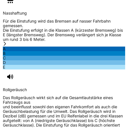
Verstärkt
XL
Nasshaftung
EU Label
Für die Einstufung wird das Bremsen auf nasser Fahrbahn
gemessen.
Die Einstufung erfolgt in die Klassen A (kürzester Bremsweg) bis
Effizienz
C
E (längster Bremsweg). Der Bremsweg verlängert sich je Klasse
um rund 3 bis 6 Meter.
Nasshaftung
B
A
B
C
Rollgeräusch (Klasse)
B
D
E
Rollgeräusch (dB)
72
Fahrzeugklasse
C1
Rollgeräusch
3PMSF / Schneeflockensymbol / Alpine-Symbol
Nein
Das Rollgeräusch wirkt sich auf die Gesamtlautstärke eines
Fahrzeugs aus
und beeinflusst sowohl den eigenen Fahrkomfort als auch die
EPREL ID
621068
Geräuschbelastung für die Umwelt. Das Rollgeräusch wird in
Dezibel (dB) gemessen und im EU Reifenlabel in die drei Klassen
Allgemeine Produktsicherheit (GPSR)
aufgeteilt: von A (niedrigste Geräuschklasse) bis C (höchste
Geräuschklasse). Die Einstufung für das Rollgeräusch orientiert