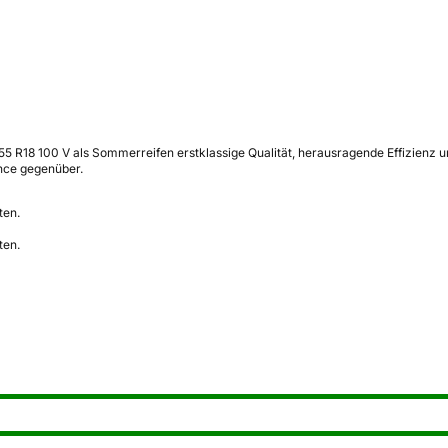
5 R18 100 V als Sommerreifen erstklassige Qualität, herausragende Effizienz u
nce gegenüber.
ten.
ten.