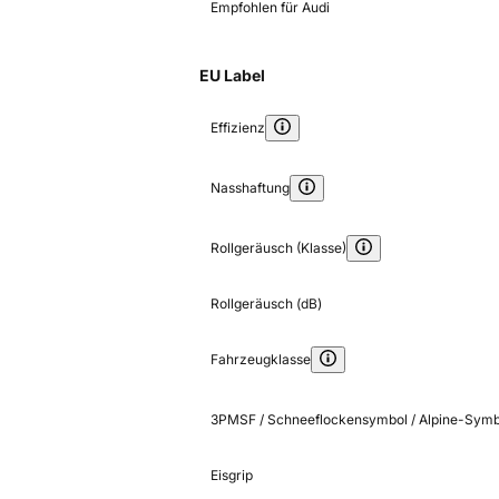
Empfohlen für Audi
EU Label
Effizienz
Nasshaftung
Rollgeräusch (Klasse)
Rollgeräusch (dB)
Fahrzeugklasse
3PMSF / Schneeflockensymbol / Alpine-Symb
Eisgrip