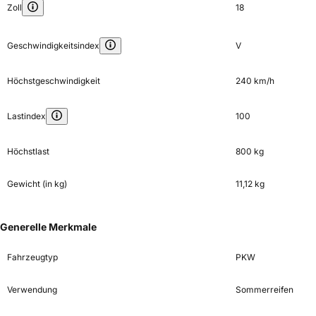
Zoll
18
Geschwindigkeitsindex
V
Höchstgeschwindigkeit
240 km/h
Lastindex
100
Höchstlast
800 kg
Gewicht (in kg)
11,12 kg
Generelle Merkmale
Fahrzeugtyp
PKW
Verwendung
Sommerreifen