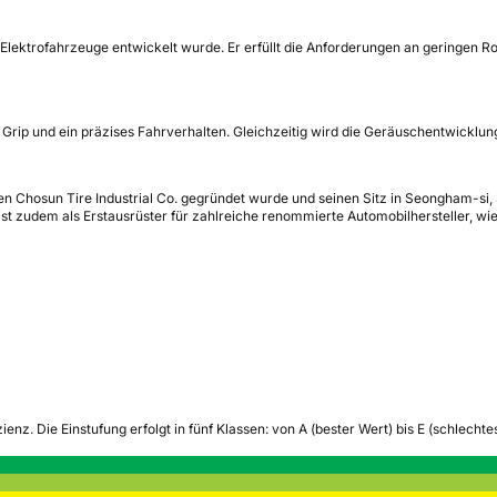
 Elektrofahrzeuge entwickelt wurde. Er erfüllt die Anforderungen an geringen R
Grip und ein präzises Fahrverhalten. Gleichzeitig wird die Geräuschentwicklu
en Chosun Tire Industrial Co. gegründet wurde und seinen Sitz in Seongham-si,
ist zudem als Erstausrüster für zahlreiche renommierte Automobilhersteller, w
zienz.
Die Einstufung erfolgt in fünf Klassen: von A (bester Wert) bis E (schlech