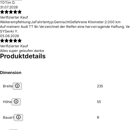
TD
Tim D.
31.07.2026
Verifizierter Kauf
Weiterempfehlung:
Ja
Fahrtentyp:
Gemischt
Gefahrene Kilometer:
2.000 km
Auf meinem Audi TT 8n Verzeichnet der Reifen eine hervorragende Haftung. Versc
SY
Sevki Y.
05.06.2026
Verifizierter Kauf
Alles super gelaufen danke
Produktdetails
Dimension
Breite
235
Höhe
55
Bauart
R