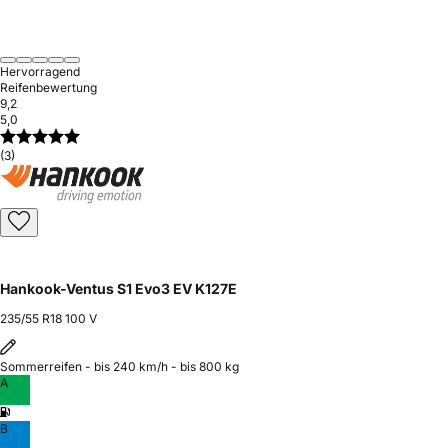
Hervorragend
Reifenbewertung
9,2
5,0
(3)
Hankook-Ventus S1 Evo3 EV K127E
235/55 R18 100 V
Sommerreifen - bis 240 km/h - bis 800 kg
A
B