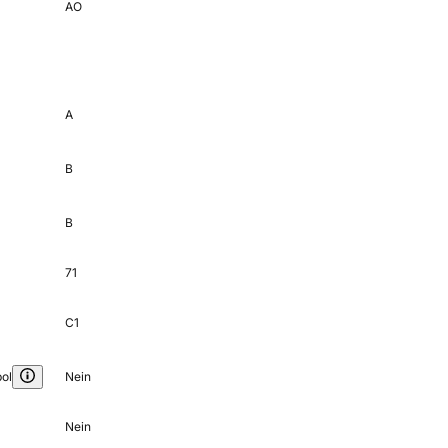
AO
A
B
B
71
C1
ol
Nein
Nein