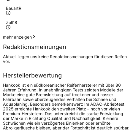
Bauart
R
Zoll
18
Geschwindigkeitsindex
H
mehr anzeigen
Redaktionsmeinungen
Lastindex
95
Aktuell liegen uns keine Redaktionsmeinungen für diesen Reifen
vor.
Höchstlast
690 kg
Herstellerbewertung
Generelle Merkmale
Hankook ist ein südkoreanischer Reifenhersteller mit über 80
Fahrzeugtyp
PKW
Jahren Erfahrung. In unabhängigen Tests zeigten Modelle der
Marke eine gute Bremsleistung auf trockener und nasser
Verwendung
Sommerreifen
Fahrbahn sowie überzeugendes Verhalten bei Schnee und
Aquaplaning. Besonders bemerkenswert: Im ADAC-Abriebtest
Modellname
Ventus S1 Evo3 EV K127E
2025 erreichte Hankook den zweiten Platz – noch vor vielen
Premium-Herstellern. Das unterstreicht die starke Entwicklung
Fahrzeugart
PKW & SUV
der Marke in Richtung Qualität und Nachhaltigkeit. Kleinere
Schwächen wie ein verzögertes Einlenken oder erhöhte
Abrollgeräusche bleiben, aber der Fortschritt ist deutlich spürbar.