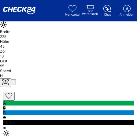
Warenkorb
Merkzettel
Chat
Anmelden
Breite
225
Höhe
45
Zoll
18
Last
95
Speed
H
A
B
69db