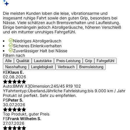
Die meisten Kunden loben die leise, vibrationsarme und
insgesamt ruhige Fahrt sowie den guten Grip, besonders bei
Nässe. Viele schätzen auch Bremsverhalten und Laufleistung.
Einige bemängeln jedoch Abrollgeräusche, höheren Verschleiß
und ein mitunter unruhiges Fahrgefühl.
Niedriges Abrollgeräusch
Sicheres Einlenkverhalten
Zuverlässiger Halt bei Nässe
Filtern nach
Alle
Qualität
Lautstärke
Preis-Leistung
Grip
Fahrgefühl
Nasshaftung
Langlebigkeit
Verbrauch
Bremsleistung
KE
Klaus E.
02.08.2026
Auto:
BMW X3
Dimension:
245/45 R19 102
Y
Fahrtentyp:
Überland
Jährliche Fahrleistung:
bis 9.000 km / Jahr
Protukt ist perfekt. Sehr zu empfehlen.
PS
Peter S.
30.07.2026
Top Produkt, guter Preis
FS
Frank Wilhelm S.
27.07.2026