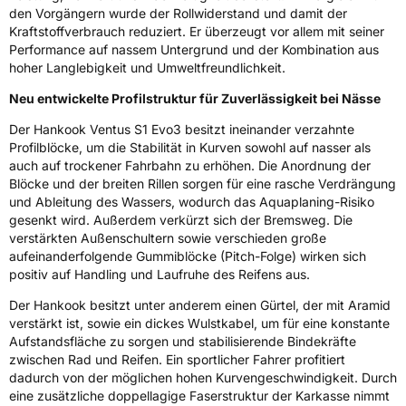
EPREL ID
502918
den Vorgängern wurde der Rollwiderstand und damit der
Kraftstoffverbrauch reduziert. Er überzeugt vor allem mit seiner
Allgemeine Produktsicherheit (GPSR)
Performance auf nassem Untergrund und der Kombination aus
hoher Langlebigkeit und Umweltfreundlichkeit.
Herstellerkontakt
Hankook Tire Europe GmbH, Siemensstr. 14
D-63263 Neu-Isenburg Deutschland,
Neu entwickelte Profilstruktur für Zuverlässigkeit bei Nässe
technik@hankookreifen.de
Der Hankook Ventus S1 Evo3 besitzt ineinander verzahnte
Profilblöcke, um die Stabilität in Kurven sowohl auf nasser als
auch auf trockener Fahrbahn zu erhöhen. Die Anordnung der
Blöcke und der breiten Rillen sorgen für eine rasche Verdrängung
und Ableitung des Wassers, wodurch das Aquaplaning-Risiko
gesenkt wird. Außerdem verkürzt sich der Bremsweg. Die
verstärkten Außenschultern sowie verschieden große
aufeinanderfolgende Gummiblöcke (Pitch-Folge) wirken sich
positiv auf Handling und Laufruhe des Reifens aus.
Der Hankook besitzt unter anderem einen Gürtel, der mit Aramid
verstärkt ist, sowie ein dickes Wulstkabel, um für eine konstante
Aufstandsfläche zu sorgen und stabilisierende Bindekräfte
zwischen Rad und Reifen. Ein sportlicher Fahrer profitiert
dadurch von der möglichen hohen Kurvengeschwindigkeit. Durch
eine zusätzliche doppellagige Faserstruktur der Karkasse nimmt