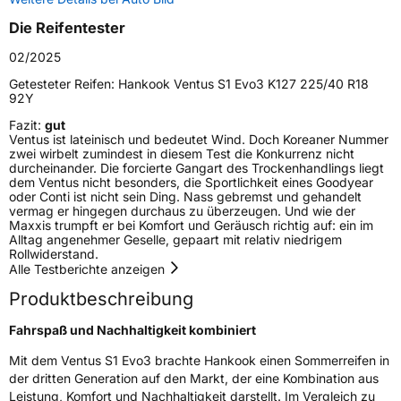
Zustand
Neureifen
Die Reifentester
Verstärkt
XL
02/2025
Getesteter Reifen:
Hankook Ventus S1 Evo3 K127 225/40 R18
92Y
EU Label
Fazit:
gut
Ventus ist lateinisch und bedeutet Wind. Doch Koreaner Nummer
Effizienz
C
zwei wirbelt zumindest in diesem Test die Konkurrenz nicht
durcheinander. Die forcierte Gangart des Trockenhandlings liegt
dem Ventus nicht besonders, die Sportlichkeit eines Goodyear
Nasshaftung
A
oder Conti ist nicht sein Ding. Nass gebremst und gehandelt
vermag er hingegen durchaus zu überzeugen. Und wie der
Maxxis trumpft er bei Komfort und Geräusch richtig auf: ein im
Rollgeräusch (Klasse)
B
Alltag angenehmer Geselle, gepaart mit relativ niedrigem
Rollwiderstand.
Alle Testberichte anzeigen
Rollgeräusch (dB)
72
Produktbeschreibung
Fahrzeugklasse
C1
Fahrspaß und Nachhaltigkeit kombiniert
3PMSF / Schneeflockensymbol / Alpine-Symbol
Nein
Mit dem Ventus S1 Evo3 brachte Hankook einen Sommerreifen in
der dritten Generation auf den Markt, der eine Kombination aus
Eisgrip
Nein
Leistung, Komfort und Nachhaltigkeit darstellt. Im Vergleich zu