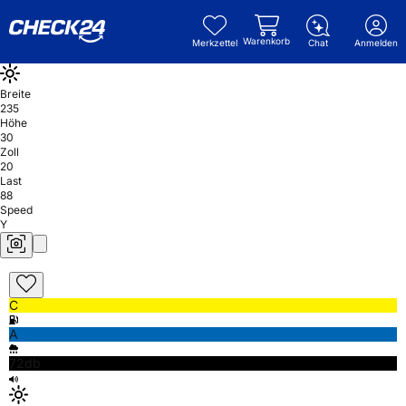
Warenkorb
Merkzettel
Chat
Anmelden
Breite
235
Höhe
30
Zoll
20
Last
88
Speed
Y
C
A
72db