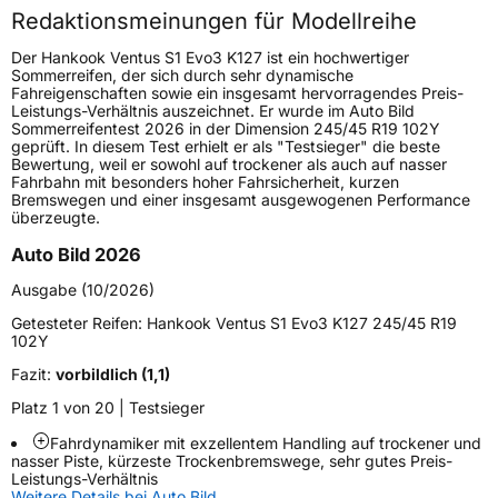
Redaktionsmeinungen für Modellreihe
Höchstgeschwindigkeit
300 km/h
Der Hankook Ventus S1 Evo3 K127 ist ein hochwertiger
Lastindex
88
Sommerreifen, der sich durch sehr dynamische
Fahreigenschaften sowie ein insgesamt hervorragendes Preis-
Leistungs-Verhältnis auszeichnet. Er wurde im Auto Bild
Höchstlast
560 kg
Sommerreifentest 2026 in der Dimension 245/45 R19 102Y
geprüft. In diesem Test erhielt er als "Testsieger" die beste
Gewicht (in kg)
9,7 kg
Bewertung, weil er sowohl auf trockener als auch auf nasser
Fahrbahn mit besonders hoher Fahrsicherheit, kurzen
Bremswegen und einer insgesamt ausgewogenen Performance
Generelle Merkmale
überzeugte.
Fahrzeugtyp
PKW
Auto Bild 2026
Verwendung
Sommerreifen
Ausgabe (10/2026)
Modellname
Ventus S1 Evo3 K127
Getesteter Reifen:
Hankook Ventus S1 Evo3 K127 245/45 R19
102Y
Fahrzeugart
PKW & SUV
Fazit:
vorbildlich (1,1)
Platz 1 von 20 | Testsieger
Weitere Eigenschaften
Fahrdynamiker mit exzellentem Handling auf trockener und
Schlauchtyp
TL
nasser Piste, kürzeste Trockenbremswege, sehr gutes Preis-
Leistungs-Verhältnis
Weitere Details bei Auto Bild