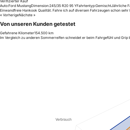
Verifizierter Kauf
Auto:
Ford Mustang
Dimension:
245/35 R20 95 Y
Fahrtentyp:
Gemischt
Jährliche F
Einwandfreie Hankook Qualität. Fahre ich auf diversen Fahrzeugen schon sehr 
« Vorherige
Nächste »
Von unseren Kunden getestet
Gefahrene Kilometer
154.500 km
Im Vergleich zu anderen Sommerreifen schneidet er beim Fahrgefühl und Grip b