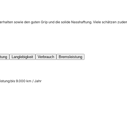
verhalten sowie den guten Grip und die solide Nasshaftung. Viele schätzen zud
tung
Langlebigkeit
Verbrauch
Bremsleistung
istung:
bis 9.000 km / Jahr