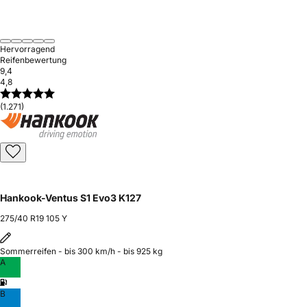
Hervorragend
Reifenbewertung
9,4
4,8
(1.271)
Hankook-Ventus S1 Evo3 K127
275/40 R19 105 Y
Sommerreifen - bis 300 km/h - bis 925 kg
A
B