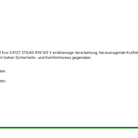
vo 3 K127 275/40 R19 105 Y erstklassige Verarbeitung, herausragende Kraftsto
t hohen Sicherheits- und Komfortniveau gegenüber.
ten.
ten.