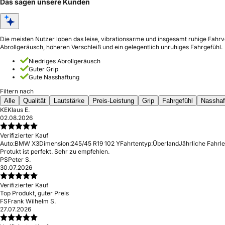
Das sagen unsere Kunden
Die meisten Nutzer loben das leise, vibrationsarme und insgesamt ruhige Fahr
Abrollgeräusch, höheren Verschleiß und ein gelegentlich unruhiges Fahrgefühl.
Niedriges Abrollgeräusch
Guter Grip
Gute Nasshaftung
Filtern nach
Alle
Qualität
Lautstärke
Preis-Leistung
Grip
Fahrgefühl
Nasshaf
KE
Klaus E.
02.08.2026
Verifizierter Kauf
Auto:
BMW X3
Dimension:
245/45 R19 102 Y
Fahrtentyp:
Überland
Jährliche Fahrle
Protukt ist perfekt. Sehr zu empfehlen.
PS
Peter S.
30.07.2026
Verifizierter Kauf
Top Produkt, guter Preis
FS
Frank Wilhelm S.
27.07.2026